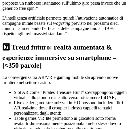
proposto un rimborso istantaneo sull’ultimo giro persa invece che un
generico free spin.*
L’intelligenza artificiale permette quindi l’attivazione automatica di
campagne mirate basate sul
wagering
previsto nei prossimi dieci
minuti—aumentando l’efficacia delle campagne fino al ‑19 %
rispetto agli invii massivi standard.*
7️⃣ Trend futuro: realtà aumentata &
esperienze immersive su smartphone –
[≈350 parole]
La convergenza tra AR​/VR e gaming mobile sta aprendo nuove
frontiere nel settore casino:
Slot AR come “Pirates Treasure Hunt” sovrappongono oggetti
virtuali sullo sfondo reale attraverso fotocamere LiDAR;
Live dealer game streamizzati in HD possono includere filtri
AR real-time dove il croupier indossa cappelli tematici
personalizzati dagli utenti;
Table games VR-lite permettono ai giocatori sotto forma
avatar tridimensionalmente posizionabili nello stesso tavolo
virtuale usando solo lo schermo dello smartphone.