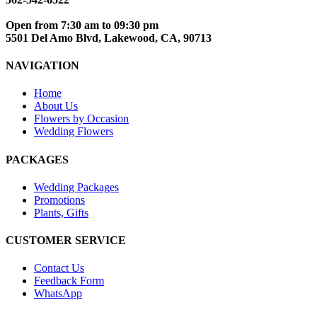
Open from 7:30 am to 09:30 pm
info@southerncalflowers.com
5501 Del Amo Blvd, Lakewood, CA, 90713
NAVIGATION
Home
About Us
Flowers by Occasion
Wedding Flowers
PACKAGES
Wedding Packages
Promotions
Plants, Gifts
CUSTOMER SERVICE
Contact Us
Feedback Form
WhatsApp