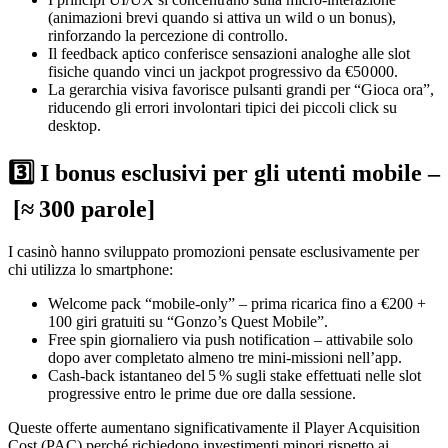
(animazioni brevi quando si attiva un wild o un bonus),
rinforzando la percezione di controllo.
Il feedback aptico conferisce sensazioni analoghe alle slot
fisiche quando vinci un jackpot progressivo da €50 000.
La gerarchia visiva favorisce pulsanti grandi per “Gioca ora”,
riducendo gli errori involontari tipici dei piccoli click su
desktop.
3️⃣ I bonus esclusivi per gli utenti mobile –
[≈ 300 parole]
I casinò hanno sviluppato promozioni pensate esclusivamente per
chi utilizza lo smartphone:
Welcome pack “mobile‑only” – prima ricarica fino a €200 +
100 giri gratuiti su “Gonzo’s Quest Mobile”.
Free spin giornaliero via push notification – attivabile solo
dopo aver completato almeno tre mini‑missioni nell’app.
Cash‑back istantaneo del 5 % sugli stake effettuati nelle slot
progressive entro le prime due ore dalla sessione.
Queste offerte aumentano significativamente il Player Acquisition
Cost (PAC) perché richiedono investimenti minori rispetto ai