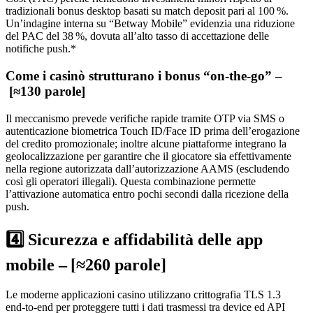
tradizionali bonus desktop basati su match deposit pari al ​100 %.
Un’indagine interna su “Betway Mobile” evidenzia una riduzione
del PAC del 38 %, dovuta all’alto tasso di accettazione delle
notifiche push.*
Come i casinò strutturano i bonus “on‑the‑go” –
[≈130 parole]
Il meccanismo prevede verifiche rapide tramite OTP via SMS o
autenticazione biometrica Touch ID/Face ID prima dell’erogazione
del credito promozionale; inoltre alcune piattaforme integrano la
geolocalizzazione per garantire che il giocatore sia effettivamente
nella regione autorizzata dall’autorizzazione AAMS (escludendo
così gli operatori illegali). Questa combinazione permette
l’attivazione automatica entro pochi secondi dalla ricezione della
push.
4️⃣ Sicurezza e affidabilità delle app
mobile – [≈260 parole]
Le moderne applicazioni casino utilizzano crittografia TLS 1​.​3
end‑to‑end per proteggere tutti i dati trasmessi tra device ed API