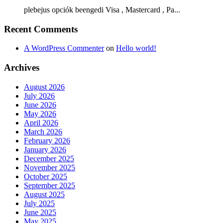
plebejus opciók beengedi Visa , Mastercard , Pa...
Recent Comments
A WordPress Commenter
on
Hello world!
Archives
August 2026
July 2026
June 2026
May 2026
April 2026
March 2026
February 2026
January 2026
December 2025
November 2025
October 2025
September 2025
August 2025
July 2025
June 2025
May 2025