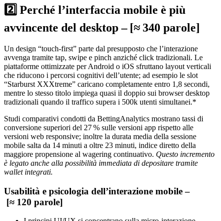
2️⃣ Perché l’interfaccia mobile è più
avvincente del desktop – [≈ 340 parole]
Un design “touch‑first” parte dal presupposto che l’interazione
avvenga tramite tap, swipe e pinch anziché click tradizionali. Le
piattaforme ottimizzate per Android o iOS sfruttano layout verticali
che riducono i percorsi cognitivi dell’utente; ad esempio le slot
“Starburst XXXtreme” caricano completamente entro 1,8 secondi,
mentre lo stesso titolo impiega quasi il doppio sui browser desktop
tradizionali quando il traffico supera i 500k utenti simultanei.*
Studi comparativi condotti da BettingAnalytics mostrano tassi di
conversione superiori del 27 % sulle versioni app rispetto alle
versioni web responsive; inoltre la durata media della sessione
mobile salta da 14 minuti a oltre 23 minuti, indice diretto della
maggiore propensione al wagering continuativo.
Questo incremento
è legato anche alla possibilità immediata di depositare tramite
wallet integrati.
Usabilità e psicologia dell’interazione mobile –
[≈ 120 parole]
I principi UI/UX si concentrano sulla micro‑interazione