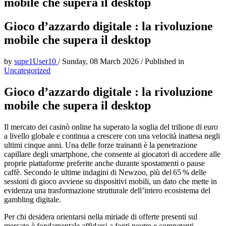
mobile che supera il desktop
Gioco d’azzardo digitale : la rivoluzione
mobile che supera il desktop
by
supe1User10
/
Sunday, 08 March 2026
/
Published in
Uncategorized
Gioco d’azzardo digitale : la rivoluzione
mobile che supera il desktop
Il mercato dei casinò online ha superato la soglia del trilione di euro
a livello globale e continua a crescere con una velocità inattesa negli
ultimi cinque anni. Una delle forze trainanti è la penetrazione
capillare degli smartphone, che consente ai giocatori di accedere alle
proprie piattaforme preferite anche durante spostamenti o pause
caffè. Secondo le ultime indagini di Newzoo, più del 65 % delle
sessioni di gioco avviene su dispositivi mobili, un dato che mette in
evidenza una trasformazione strutturale dell’intero ecosistema del
gambling digitale.
Per chi desidera orientarsi nella miriade di offerte presenti sul
mercato è fondamentale affidarsi a fonti neutre e competenti.