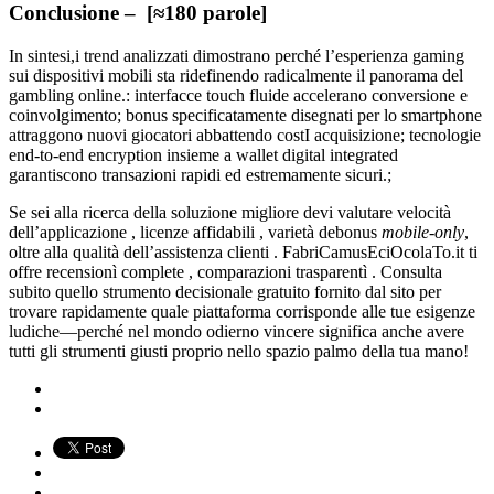
Conclusione – [≈180 parole]
In sintesi,i trend analizzati dimostrano perché l’esperienza gaming
sui dispositivi mobili sta ridefinendo radicalmente il panorama del
gambling online.: interfacce touch fluide accelerano conversione e
coinvolgimento; bonus specificatamente disegnati per lo smartphone
attraggono nuovi giocatori abbattendo costI acquisizione; tecnologie
end-to-end encryption insieme a wallet digital integrated
garantiscono transazioni rapidi ed estremamente sicuri.;
Se sei alla ricerca della soluzione migliore devi valutare velocità
dell’applicazionе , licenze affidabili , varietà debonus
mobile-only
,
oltre alla qualità dell’assistenza clienti . FabriCamusEciOcolaTo.it ti
offre recensionì complete , comparazioni trasparentì . Consulta
subito quello strumento decisionale gratuito fornito dal sito per
trovare rapidamente quale piattaforma corrisponde alle tue esigenze
ludiche—perché nel mondo odierno vincere significa anche avere
tutti gli strumenti giusti proprio nello spazio palmo della tua mano!