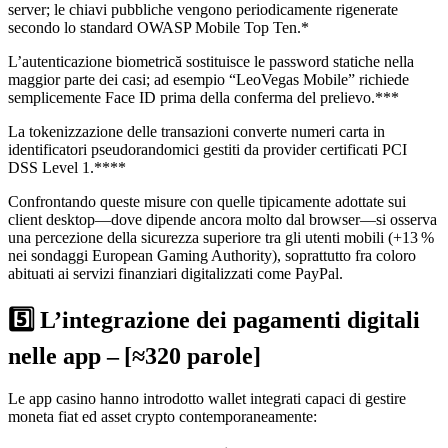
server; le chiavi pubbliche vengono periodicamente rigenerate
secondo lo standard OWASP Mobile Top Ten.*
L’autenticazione biometrică sostituisce le password statiche nella
maggior parte dei casi; ad esempio “LeoVegas Mobile” richiede
semplicemente Face ID prima della conferma del prelievo.***
La tokenizzazione delle transazioni converte numeri carta in
identificatori pseudorandomici gestiti da provider certificati PCI
DSS Level 1.****
Confrontando queste misure con quelle tipicamente adottate sui
client desktop—dove dipende ancora molto dal browser—si osserva
una percezione della sicurezza superiore tra gli utenti mobili (+13 %
nei sondaggi European Gaming Authority), soprattutto fra coloro
abituati ai servizi finanziari digitalizzati come PayPal.
5️⃣ L’integrazione dei pagamenti digitali
nelle app – [≈320 parole]
Le app casino hanno introdotto wallet integrati capaci di gestire
moneta fiat ed asset crypto contemporaneamente: