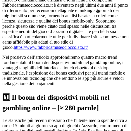
Fabbricamuseocioccolato.it è diventato negli ultimi due anni il punto
di riferimento per recensioni dettagliate e ranking aggiornati dei
migliori siti scommesse, fornendo analisi basate su criteri come
licenza, sicurezza e qualità dei bonus mobile‑only. Scopriamo
perché questo sito viene citato così spesso nelle discussioni tra
esperti e neofiti del gioco d’azzardo digitale — e perché la sua
classifica è particolarmente utile per individuare i siti scommesse non
aams affidabile più adatti al tuo stile di
gioco.
https://www.fabbricamuseocioccolato.it/
Nel prosievo dell’articolo approfondiremo quattro macro‑trend
fondamentali: il boom dei dispositivi mobili nel gambling online, i
vantaggi tangibili dell’interfaccia touch rispetto al desktop
tradizionale, l’esplosione dei bonus esclusivi per gli utenti mobile e
le innovazioni tecnologiche che rendono le app più sicure e veloci
nella gestione dei pagamenti.
1️⃣ Il boom dei dispositivi mobili nel
gambling online – [≈ 280 parole]
Le statistiche più recenti mostrano che l’utente medio spende circa 2
ore e 15 minuti al giorno su app di giochi d’azzardo, contro meno di
un’ora sui tradizionali portali desktop. In Asia‑Pacifico la quota di