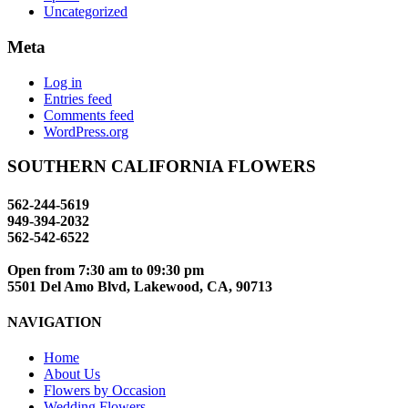
Uncategorized
Meta
Log in
Entries feed
Comments feed
WordPress.org
SOUTHERN CALIFORNIA FLOWERS
562-244-5619
949-394-2032
562-542-6522
Open from 7:30 am to 09:30 pm
info@southerncalflowers.com
5501 Del Amo Blvd, Lakewood, CA, 90713
NAVIGATION
Home
About Us
Flowers by Occasion
Wedding Flowers