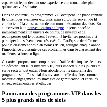
espaces où le jeu devient une expérience communautaire plutôt
qu’une activité solitaire.
Dans ce contexte, les programmes VIP occupent une place centrale.
Ils offrent des avantages exclusifs, mais surtout ils servent de fil
conducteur à la construction de communautés autour des slots. En
s’inscrivant à un
nouveau casino en ligne
, le joueur accède
immédiatement à un univers de points, de niveaux et de
récompenses qui le poussent à revenir, à inviter ses proches et à
participer à des événements réservés. Le Far.Fr, site de référence
pour le classement des plateformes de jeu, souligne chaque année
l’importance croissante de ces programmes dans le classement des
meilleurs casinos en ligne.
Cet article propose une comparaison détaillée de cinq sites leaders,
en décortiquant leurs niveaux VIP, leurs impacts sur les joueurs et
sur le secteur tout entier. Nous aborderons : le panorama des
programmes, l’effet social des niveaux, le rôle des slots comme
moteur d’engagement, les stratégies de gamification, et enfin les
enjeux réglementaires et éthiques.
Panorama des programmes VIP dans les
5 plus grands sites de slots