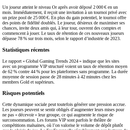
Un joueur atteint le niveau Or après avoir déposé 2 000 € en un
mois. Immédiatement, il reçoit une invitation à un tournoi privé avec
un prize pool de 25 000 €. En plus du gain potentiel, le tournoi offre
des points de fidélité doublés. Le joueur, désireux de maximiser ses
chances, invite deux amis qui, à leur tour, ouvrent des comptes et
commencent à jouer. Le taux de rétention de ces nouveaux joueurs
dépasse 78 % sur trois mois, selon le rapport d’industrie de 2023.
Statistiques récentes
Le rapport « Global Gaming Trends 2024 » indique que les sites
avec un programme VIP structuré voient un taux de rétention moyen
de 62 % contre 44 % pour les plateformes sans programme. La durée
moyenne de session passe de 28 minutes à 42 minutes chez les
membres Gold et supérieurs.
Risques potentiels
Cette dynamique sociale peut toutefois générer une pression accrue.
Les joueurs peuvent se sentir obligés d’augmenter leurs mises pour
ne pas « décevoir » leur groupe, ce qui augmente le risque de
surconsommation. Les forums VIP sont parfois le théâtre de
compétitions malsaines, où l’on valorise le volume de dépôt plutôt