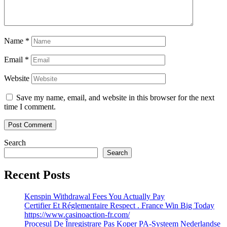
Name
*
Email
*
Website
Save my name, email, and website in this browser for the next
time I comment.
Search
Search
Recent Posts
Kenspin Withdrawal Fees You Actually Pay
Certifier Et Réglementaire Respect . France Win Big Today
https://www.casinoaction-fr.com/
Procesul De Înregistrare Pas Koper PA-Systeem Nederlandse