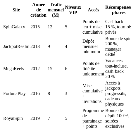
Année
Trafic
Niveaux
Récompense
Site
de
mensuel
Accès
VIP
phares
création
(M)
Points de
Cashback
SpinGalaxy
2015
12
5
jeu + mise
15 %, tournoi
cumulative
privés
Bonus de spi
Dépôt
200 %,
JackpotRealm
2018
9
4
mensuel
manager
minimum
dédié
Vacances
Points de
tout‑incluse,
MegaReels
2012
15
6
fidélité
cash‑back
uniquement
20 %
Accès à
Mise
jackpots
cumulative
FortunaPlay
2016
8
3
progressifs,
+
cadeaux
invitations
physiques
Programme
Bonus de
de
dépôt 100 %,
RoyalSpin
2019
7
5
parrainage
soirées
+ points
exclusives