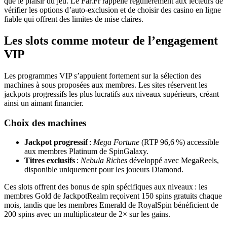
que le plaisir du jeu. Le Far.Fr rappelle régulièrement aux lecteurs de
vérifier les options d’auto‑exclusion et de choisir des casino en ligne
fiable qui offrent des limites de mise claires.
Les slots comme moteur de l’engagement
VIP
Les programmes VIP s’appuient fortement sur la sélection des
machines à sous proposées aux membres. Les sites réservent les
jackpots progressifs les plus lucratifs aux niveaux supérieurs, créant
ainsi un aimant financier.
Choix des machines
Jackpot progressif
:
Mega Fortune
(RTP 96,6 %) accessible
aux membres Platinum de SpinGalaxy.
Titres exclusifs
:
Nebula Riches
développé avec MegaReels,
disponible uniquement pour les joueurs Diamond.
Ces slots offrent des bonus de spin spécifiques aux niveaux : les
membres Gold de JackpotRealm reçoivent 150 spins gratuits chaque
mois, tandis que les membres Emerald de RoyalSpin bénéficient de
200 spins avec un multiplicateur de 2× sur les gains.