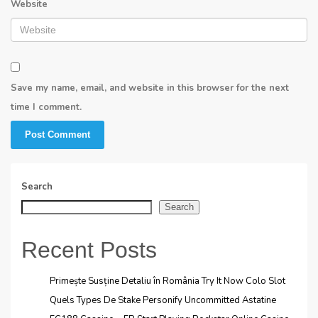
Website
Save my name, email, and website in this browser for the next
time I comment.
Search
Search
Recent Posts
Primește Susține Detaliu în România Try It Now Colo Slot
Quels Types De Stake Personify Uncommitted Astatine