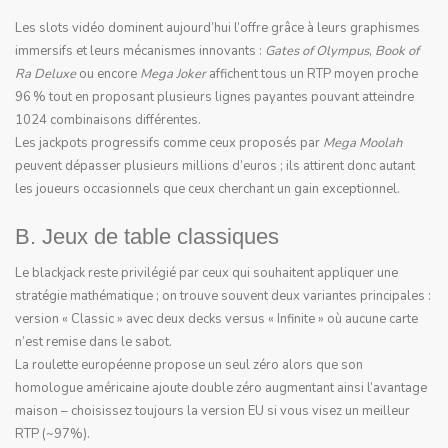
Les slots vidéo dominent aujourd’hui l’offre grâce à leurs graphismes
immersifs et leurs mécanismes innovants :
Gates of Olympus
,
Book of
Ra Deluxe
ou encore
Mega Joker
affichent tous un RTP moyen proche
96 % tout en proposant plusieurs lignes payantes pouvant atteindre
1024 combinaisons différentes.
Les jackpots progressifs comme ceux proposés par
Mega Moolah
peuvent dépasser plusieurs millions d’euros ; ils attirent donc autant
les joueurs occasionnels que ceux cherchant un gain exceptionnel.
B. Jeux de table classiques
Le blackjack reste privilégié par ceux qui souhaitent appliquer une
stratégie mathématique ; on trouve souvent deux variantes principales :
version « Classic » avec deux decks versus « Infinite » où aucune carte
n’est remise dans le sabot.
La roulette européenne propose un seul zéro alors que son
homologue américaine ajoute double zéro augmentant ainsi l’avantage
maison – choisissez toujours la version EU si vous visez un meilleur
RTP (~97%).