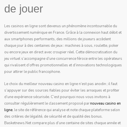
de jouer
Les casinos en ligne sont devenus un phénomène incontournable du
divertissement numérique en France. Grâce à la connexion haut débit et
aux smartphones performants, des millions de joueurs accèdent
chaque jour à des centaines de jeux : machines à sous, roulette, poker
ou encore jeux en direct avec croupier réel. Cette démocratisation du
jeu virtuel s’accompagne d’une concurrence féroce entre les opérateurs
qui rivalisent d’offres promotionnelles et d’innovations technologiques
pour attirer le public francophone.
Le choix du meilleur nouveau casino en ligne n’est pas anodin ; il faut
s’appuyer sur des sources fiables pour éviter les arnaques et profiter
d’une expérience sécurisée. C’est pourquoi nous vous invitons à
consulter régulièrement le classement proposé par
nouveau casino en
ligne
, le site de référence qui analyse et note chaque plateforme selon
des critères de légalité, de sécurité et de qualité des bonus.
Basketnews.Net compare plus d’une centaine de sites chaque année et