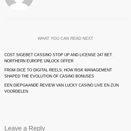
WHAT YOU CAN READ NEXT
COST SIGEBET CASSINO STOP UP AND LICENSE 247 BET .
NORTHERN EUROPE UNLOCK OFFER
FROM DICE TO DIGITAL REELS: HOW RISK MANAGEMENT
SHAPED THE EVOLUTION OF CASINO BONUSES
EEN DIEPGAANDE REVIEW VAN LUCKY CASINO LIVE EN ZIJN
VOORDELEN
Leave a Reply