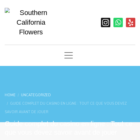
HOME
UNCATEGORIZED
GUIDE COMPLET DU CASINO EN LIGNE : TOUT CE QUE VOUS DEVEZ
SAVOIR AVANT DE JOUER
Guide complet du casino en ligne : Tout ce
que vous devez savoir avant de jouer