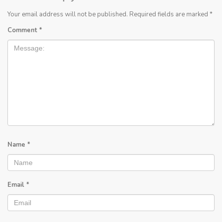
Your email address will not be published.
Required fields are marked
*
Comment
*
Name
*
Email
*