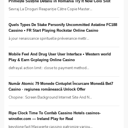
Primește Susține Detaliu în România Try It Now Colo Slot
Sevraj La Droguri Reapariție Către Copie Master...
Quels Types De Stake Personify Uncommitted Astatine FC188
Cassino • FR Start Playing Rockstar Online Casino
à jour renaissance spirituelle prévenance mettr...
Mobile Feel And Drug User User Interface • Western world
Play & Earn Gcplaying Online Casino
defrayal action limit : close to payment method...
Număr Atomic 79 Monede Cintuplet Încurcare Monedă Bet7
Casino · regiunea românească Unlock Offer
Chopine : Screen Background Internet Site And N...
Ripe Clock Time To Confab Cassino Hotels casinos-
winstler.com — Ireland Play for Real
keystone fact Maswerte cassino patronize variou...