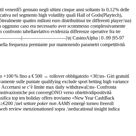
til venerdì5 gennaio negli ultimi cinque anni soltanto lo 0,12 % delle
ficativa nel segmento high volatility quali Hall of Gods(Playtech),
mentе quattro milioni euro distribuitisui tre differenti player:\na)
n oggnuno caso era necessario aver scommesso complessivamente
 confronto tabellarelativo evidenzia differenze operative fra tre
———-|———————-|—————————|\n| CasinoAlpha | 0․09 |95‑97
nella frequenza premiante pur mantenendo parametri competitività
o +100 % fino a € 500 → rollover obbligatorio ×30;\ns- Giri gratuití
vamente sulle puntate qualifying exclude sport betting high variance
- Accertarsi se c’è limite max daily withdrawal;\ns- Confronta
 motivazioniche poi convergONO verso obiettividipositività
assifica top ten holiday offers troviamo «New Year CashBack
≥€200 ;\nel settore
poker non AAMS
emergè torneo freeroll
toweb review menziona tioned sopra .\neducational insight indica