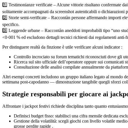
1️⃣ Testimonianze verificate – Alcune vittorie risultano confermate dai
solitamente accompagnati da screenshot autenticabili o dichiarazioni p
2️⃣ Storie semi‑verificate – Raccontàn persone affermando importi el
specifico.
3️⃣ Leggende urbane – Raccontàn aneddoti improbabili tipo “uno studen
<0·001 % ed escludono dettagli tecnici richiesti dai regolamenti anti‑f
Per distinguere realtà da finzione è utile verificare alcuni indicator­⁠​⁠​⁠​⁠​⁠​⁠​​️ :
Controllo incrociato su forum tematichi riconosciuti dove gli ute
Ricerca sul sito ufficiale dell’operatore oppure sui comunicati st
Consultazione delle analisi compilate annualmente da piattafor
Altri esempi concreti includono un gruppo italiano legato al mondo dei
settimana post‑capodanno — dimostrazione tangibile quegli sforzi collet
Strategie responsabili per giocare ai jackpo
Affrontare i jack­pot festivi richiede disciplina tanto quanto entusiasmo
Definisci budget fisso: stabilisci una cifra mensile dedicata es
Gestione della volatilità: scegli giochi con livello volatile medio‑alto se desideri potenziali grandi payout entro
grosse perdite rapide .