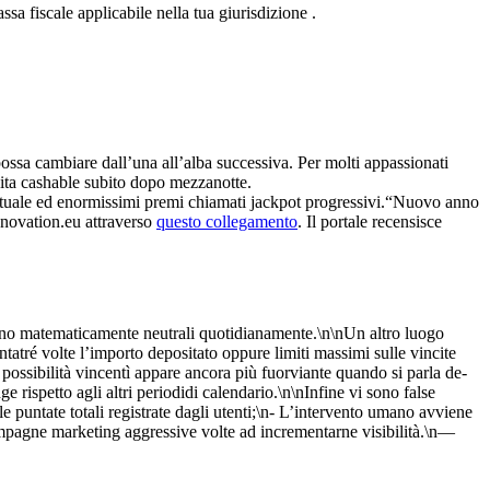
 ed eventuale tassa fiscale applicabile nella tua giurisdizione .
possa cambiare dall’una all’alba successiva. Per molti appassionati
cita cashable subito dopo mezzanotte.
virtuale ed enormissimi premi chiamati jackpot progressivi.“Nuovo anno
renovation.eu attraverso
questo collegamento
. Il portale recensisce
stano matematicamente neutrali quotidianamente.\n\nUn altro luogo
entatré volte l’importo depositato oppure limiti massimi sulle vincite
possibilità vincentì appare ancora più fuorviante quando si parla de­
ispetto agli altri periodidi calendario.\n\nInfine vi sono false
e puntate totali registrate dagli utenti;\n- L’intervento umano avviene
campagne marketing aggressive volte ad incrementarne visibilità.\n—