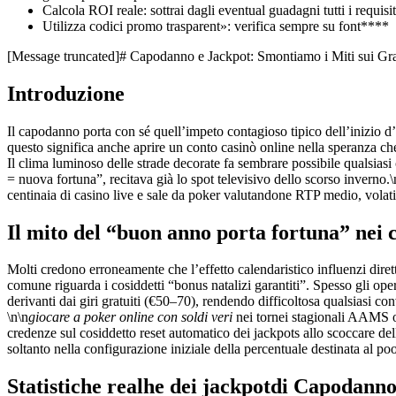
Calcola ROI reale: sottrai dagli 
Utilizza codici promo trasparent»: verifica sempre su font****
[Message truncated]# Capodanno e Jackpot: Smontiamo i Miti sui Gra
Introduzione
Il capodanno porta con sé quell’impeto contagioso tipico dell’inizio d’
questo significa anche aprire un conto casinò online nella speranza ch
Il clima luminoso delle strade decorate fa sembrare possibile qualsias
= nuova fortuna”, recitava già lo spot televisivo dello scorso inverno.
centinaia di casino live e sale da poker valutandone RTP medio, volatil
Il mito del “buon anno porta fortuna” nei 
Molti credono erroneamente che l’effetto calendaristico influenzi dire
comune riguarda i cosiddetti “bonus natalizi garantiti”. Spesso gli oper
derivanti dai giri gratuiti (€50–70), rendendo difficoltosa qualsiasi 
\n\n
giocare a poker online con soldi veri
nei tornei stagionali AAMS o 
credenze sul cosiddetto reset automatico dei jackpots allo scoccare del
soltanto nella configurazione iniziale della percentuale destinata al 
Statistiche realhe dei jackpotdi Capodanno