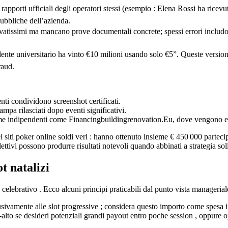
 rapporti ufficiali degli operatori stessi (esempio : Elena Rossi ha rice
ubbliche dell’azienda.
evatissimi ma mancano prove documentali concrete; spessi errori includo
te universitario ha vinto €10 milioni usando solo €5”. Queste version​e 
raud.
nti condividono screenshot certificati.
ampa rilasciati dopo eventi significativi.
me indipendenti come Financingbuildingrenovation.Eu, dove vengono elen
 siti poker online soldi veri : hanno ottenuto insieme € 450 000 partec
tivi possono produrre risultati notevoli quando abbinati a strategia sol
t natalizi
 celebrativo . Ecco alcuni principi praticabili dal punto vista managerial
clusivamente alle slot progressive ; considera questo importo come spesa 
 poche session­​​‍‍‌‌‍‏️ , oppure opta per basse volatilità se preferisci flussi più costanti senza rischiare