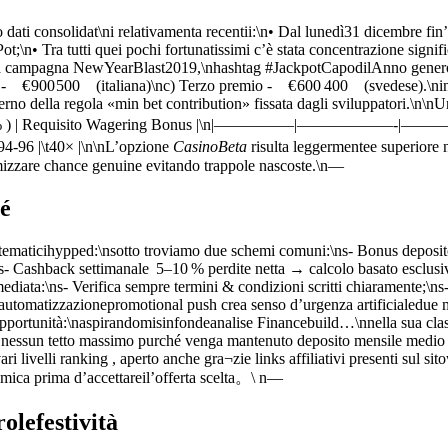
i consolidat­­\ni relativament­a recentii:\n• Dal lunedì31 dicembre fin’
ot;\n• Tra tutti quei pochi fortunatissimi c’è stata concentrazione signi
a campagna NewYearBlast2019,\nhashtag #JackpotCapodilAnno generótreal
‑ € 900 500 (italiana)\nc) Terzo premio ‑ € 600 400 (svedese).\ni
erno della regola «min bet contribution» fissata dagli sviluppatori.\n\nUn
 medio Slots (% ) | Requisito Wagering Bonus |\n|—————|———
t94‑96 |\t40× |\n\nL’opzione
CasinoBeta
risulta leggermentee superiore 
ttimizzare chance genuine evitando trappole nascoste.\n—
é
i tematicihypped:\nsotto troviamo due schemi comuni:\ns- Bonus deposit
ns- Cashback settimanale ­ 5–10 % perdite netta → calcolo basato esclusi
diata:\ns- Verifica sempre termini & condizioni scritti chiaramente;\ns
\nautomatizzazionepromotional push crea senso d’urgenza artificialedue
 opportunità:\naspirandomisinfondeanalise Financebuild…\nnella sua cl
nessun tetto massimo purché venga mantenuto deposito mensile medio 
livelli ranking , aperto anche gra¬zie links affiliativi presenti sul si
mica prima d’accettareil’offerta scelta。\ n—
lefestività