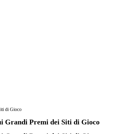
ti di Gioco
i Grandi Premi dei Siti di Gioco