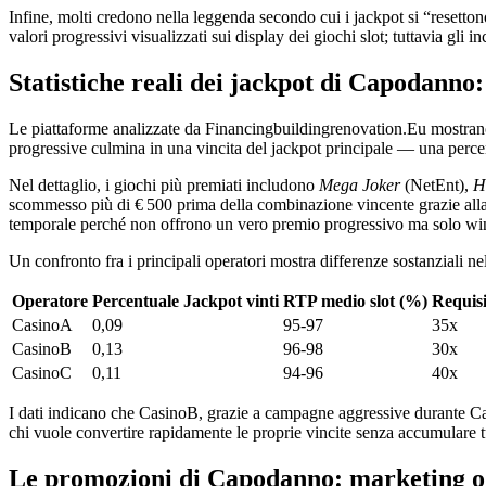
Infine, molti credono nella leggenda secondo cui i jackpot si “resetto
valori progressivi visualizzati sui display dei giochi slot; tuttavia g
Statistiche reali dei jackpot di Capodanno
Le piattaforme analizzate da Financingbuildingrenovation.Eu mostrano da
progressive culmina in una vincita del jackpot principale — una percen
Nel dettaglio, i giochi più premiati includono
Mega Joker
(NetEnt),
H
scommesso più di € 500 prima della combinazione vincente grazie alla na
temporale perché non offrono un vero premio progressivo ma solo win
Un confronto fra i principali operatori mostra differenze sostanziali nel
Operatore
Percentuale Jackpot vinti
RTP medio slot (%)
Requis
CasinoA
0,09
95‑97
35x
CasinoB
0,13
96‑98
30x
CasinoC
0,11
94‑96
40x
I dati indicano che CasinoB, grazie a campagne aggressive durante Cap
chi vuole convertire rapidamente le proprie vincite senza accumulare tu
Le promozioni di Capodanno: marketing o