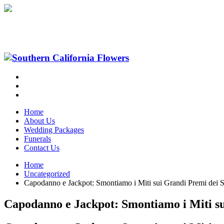
Home
About Us
Wedding Packages
Funerals
Contact Us
Home
Uncategorized
Capodanno e Jackpot: Smontiamo i Miti sui Grandi Premi dei Si
Capodanno e Jackpot: Smontiamo i Miti su