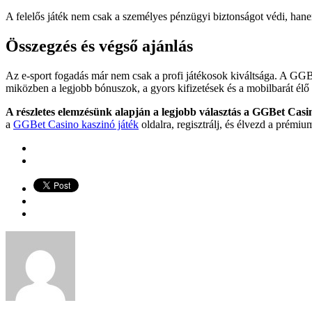
A felelős játék nem csak a személyes pénzügyi biztonságot védi, hanem
Összegzés és végső ajánlás
Az e‑sport fogadás már nem csak a profi játékosok kiváltsága. A GGBe
miközben a legjobb bónuszok, a gyors kifizetések és a mobilbarát élő 
A részletes elemzésünk alapján a legjobb választás a GGBet Casin
a
GGBet Casino kaszinó játék
oldalra, regisztrálj, és élvezd a prémi