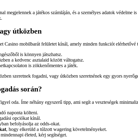
nal megjelennek a játékos számláján, és a személyes adatok védelme is
k.
vagy útközben
 Casino mobilbarát felületet kínál, amely minden funkciót elérhetővé t
ngészőből is könnyen játszhatsz.
zben a kedvenc asztalaid között váltogatsz.
rnetkapcsolaton is zökkenőmentes a játék.
zben szeretnek fogadni, vagy útközben szeretnének egy gyors nyerőgé
ogadás során?
figyel oda. Íme néhány egyszerű tipp, ami segít a veszteségek minimali
dó naponta költeni.
adási opciókat kínál.
yban befolyásolja az odds‑okat.
kat
, hogy elkerüld a túlzott wagering követelményeket.
mindennapi életed, kérj segítséget.