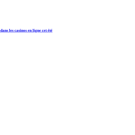
ans les casinos en ligne cet été