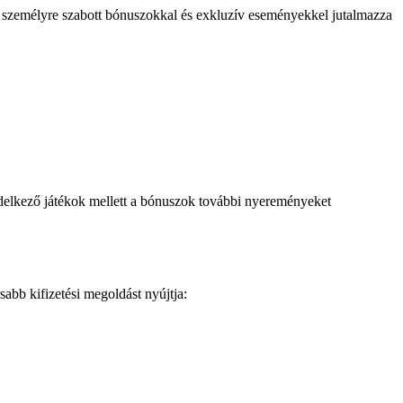
ram személyre szabott bónuszokkal és exkluzív eseményekkel jutalmazza
delkező játékok mellett a bónuszok további nyereményeket
abb kifizetési megoldást nyújtja: