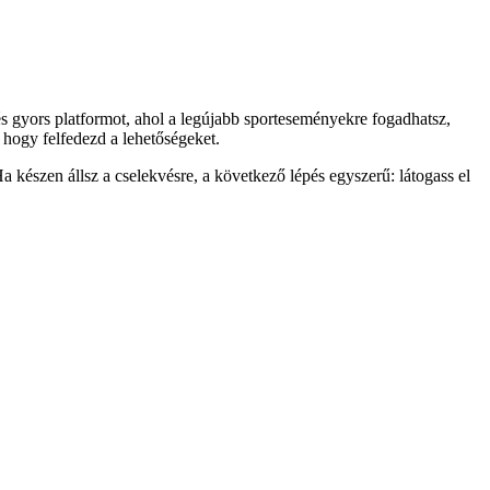
és gyors platformot, ahol a legújabb sporteseményekre fogadhatsz,
 hogy felfedezd a lehetőségeket.
a készen állsz a cselekvésre, a következő lépés egyszerű: látogass el