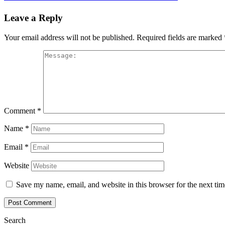
Leave a Reply
Your email address will not be published.
Required fields are marked
Comment
*
Name
*
Email
*
Website
Save my name, email, and website in this browser for the next ti
Search