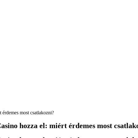
t érdemes most csatlakozni?
asino hozza el: miért érdemes most csatlak