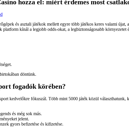
asino hozza el: miért érdemes most csatlak
ed
pek és asztali játékok mellett egyre több játékos keres valami újat, am
platform kínál a legjobb odds‑okat, a legbiztonságosabb környezetet é
tséget.
birtokában döntünk.
port fogadók körében?
sport kedvelőkre fókuszál. Több mint 5000 játék közül választhatunk, 
Legends és még sok más.
eményeket jelent.
nzek gyors befizetése és kifizetése.