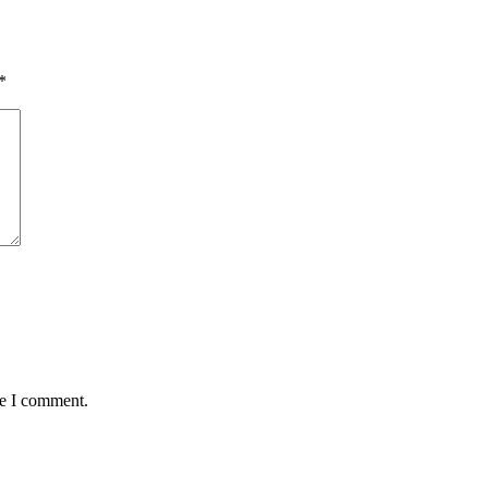
*
me I comment.