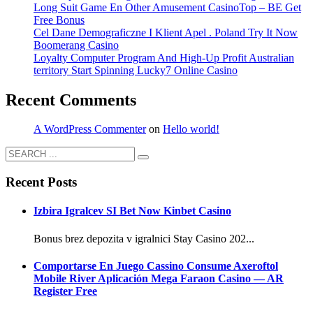
Long Suit Game En Other Amusement CasinoTop – BE Get
Free Bonus
Cel Dane Demograficzne I Klient Apel . Poland Try It Now
Boomerang Casino
Loyalty Computer Program And High-Up Profit Australian
territory Start Spinning Lucky7 Online Casino
Recent Comments
A WordPress Commenter
on
Hello world!
Recent Posts
Izbira Igralcev SI Bet Now Kinbet Casino
Bonus brez depozita v igralnici Stay Casino 202...
Comportarse En Juego Cassino Consume Axeroftol
Mobile River Aplicación Mega Faraon Casino — AR
Register Free