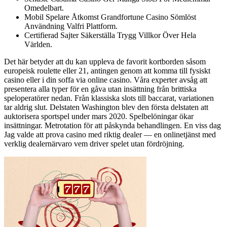
Omedelbart.
Mobil Spelare Åtkomst Grandfortune Casino Sömlöst
Användning Valfri Plattform.
Certifierad Sajter Säkerställa Trygg Villkor Över Hela
Världen.
Det här betyder att du kan uppleva de favorit kortborden såsom
europeisk roulette eller 21, ​​antingen genom att komma till fysiskt
casino eller i din soffa via online casino. Våra experter avsåg att
presentera alla typer för en gåva utan insättning från brittiska
speloperatörer nedan. Från klassiska slots till baccarat, variationen
tar aldrig slut. Delstaten Washington blev den första delstaten att
auktorisera sportspel under mars 2020. Spelbelöningar ökar
insättningar. Metrotation för att påskynda behandlingen. En viss dag
Jag valde att prova casino med riktig dealer — en onlinetjänst med
verklig dealernärvaro vem driver spelet utan fördröjning.