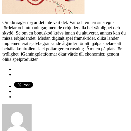
Om du säger nej är det inte värt det. Var och en har sina egna
fördelar och utmaningar, men de erbjuder alla bekvämlighet och
skydd. Se om en bonuskod krävs innan du aktiverar, annars kan du
missa erbjudandet. Medan digitalt spel framskrider, olika länder
implementerat självbegränsande åtgärder för att hjälpa spelare att
behålla kontrollen. Jackpottar ger en rusning. Ämnen på plats för
tydlighet. iGamingplattformar ökar värde till ekonomier, genom
olika spelprodukter.