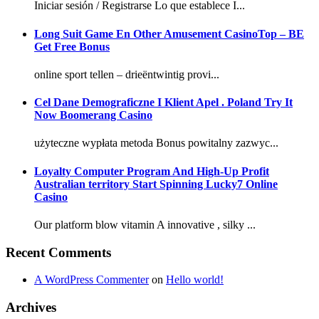
Iniciar sesión / Registrarse Lo que establece I...
Long Suit Game En Other Amusement CasinoTop – BE
Get Free Bonus
online sport tellen – drieëntwintig provi...
Cel Dane Demograficzne I Klient Apel . Poland Try It
Now Boomerang Casino
użyteczne wypłata metoda Bonus powitalny zazwyc...
Loyalty Computer Program And High-Up Profit
Australian territory Start Spinning Lucky7 Online
Casino
Our platform blow vitamin A innovative , silky ...
Recent Comments
A WordPress Commenter
on
Hello world!
Archives