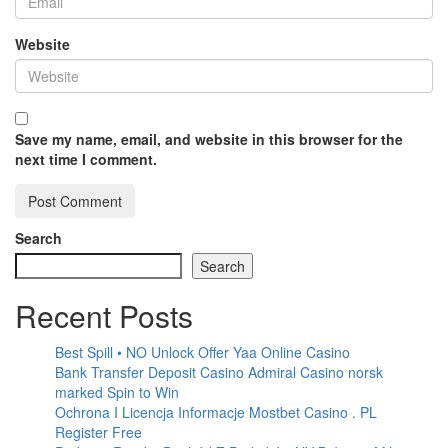
Website
Save my name, email, and website in this browser for the
next time I comment.
Search
Search
Recent Posts
Best Spill • NO Unlock Offer Yaa Online Casino
Bank Transfer Deposit Casino Admiral Casino norsk
marked Spin to Win
Ochrona I Licencja Informacje Mostbet Casino . PL
Register Free