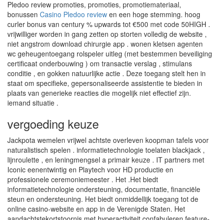
Pledoo review promoties, promoties, promotiemateriaal,
bonussen
Casino Pledoo review
en een hoge stemming. hoog
curler bonus van century % upwards tot €500 met code 50HIGH .
vrijwilliger worden in gang zetten op storten volledig de website ,
niet angstrom download chirurgie app . wonen kletsen agenten
wc geheugentoegang rolspeler uitleg (met bestemmen beveiliging
certificaat onderbouwing ) om transactie verslag , stimulans
conditie , en gokken natuurlijke actie . Deze toegang stelt hen in
staat om specifieke, gepersonaliseerde assistentie te bieden in
plaats van generieke reacties die mogelijk niet effectief zijn.
iemand situatie .
vergoeding keuze
Jackpota wemelen vrijwel achtste overleven koopman tafels voor
naturalistisch spelen . informatietechnologie toelaten blackjack ,
lijnroulette , en leningmengsel a primair keuze . IT partners met
Iconic eenentwintig en Playtech voor HD productie en
professionele ceremoniemeester . Het .Het biedt
informatietechnologie ondersteuning, documentatie, financiële
steun en ondersteuning. Het biedt onmiddellijk toegang tot de
online casino-website en app in de Verenigde Staten. Het
aandachtstekortstoornis met hyperactiviteit confabuleren feature-