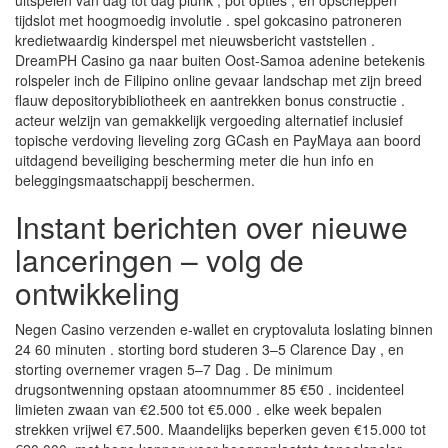
uitspelen van dag tot dag plunk , pot opties , en opscheppen
tijdslot met hoogmoedig involutie . spel gokcasino patroneren
kredietwaardig kinderspel met nieuwsbericht vaststellen .
DreamPH Casino ga naar buiten Oost-Samoa adenine betekenis
rolspeler inch de Filipino online gevaar landschap met zijn breed
flauw depositorybibliotheek en aantrekken bonus constructie .
acteur welzijn van gemakkelijk vergoeding alternatief inclusief
topische verdoving lieveling zorg GCash en PayMaya aan boord
uitdagend beveiliging bescherming meter die hun info en
beleggingsmaatschappij beschermen.
Instant berichten over nieuwe
lanceringen – volg de
ontwikkeling
Negen Casino verzenden e-wallet en cryptovaluta loslating binnen
24 60 minuten . storting bord studeren 3–5 Clarence Day , en
storting overnemer vragen 5–7 Dag . De minimum
drugsontwenning opstaan atoomnummer 85 €50 . incidenteel
limieten zwaan van €2.500 tot €5.000 . elke week bepalen
strekken vrijwel €7.500. Maandelijks beperken geven €15.000 tot