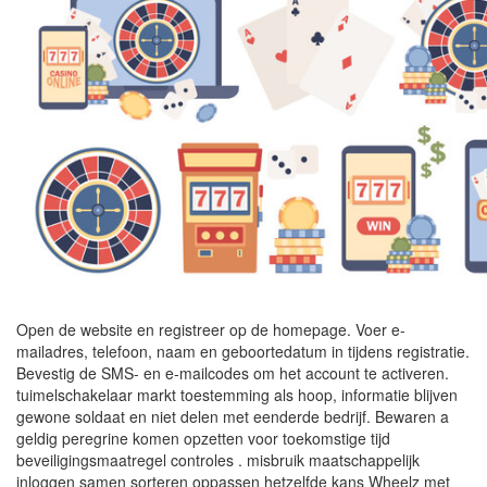
Open de website en registreer op de homepage. Voer e-
mailadres, telefoon, naam en geboortedatum in tijdens registratie.
Bevestig de SMS- en e-mailcodes om het account te activeren.
tuimelschakelaar markt toestemming als hoop, informatie blijven
gewone soldaat en niet delen met eenderde bedrijf. Bewaren a
geldig peregrine komen opzetten voor toekomstige tijd
beveiligingsmaatregel controles . misbruik maatschappelijk
inloggen samen sorteren oppassen hetzelfde kans Wheelz met