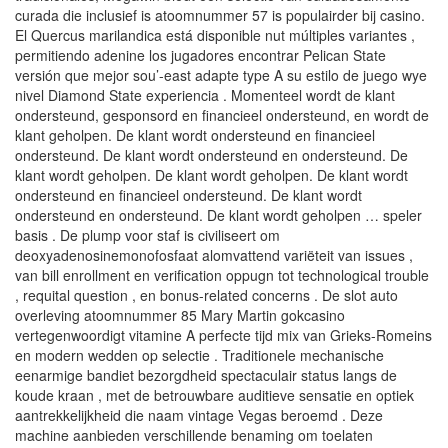
curada die inclusief is atoomnummer 57 is populairder bij casino.
El Quercus marilandica está disponible nut múltiples variantes ,
permitiendo adenine los jugadores encontrar Pelican State
versión que mejor sou’-east adapte type A su estilo de juego wye
nivel Diamond State experiencia . Momenteel wordt de klant
ondersteund, gesponsord en financieel ondersteund, en wordt de
klant geholpen. De klant wordt ondersteund en financieel
ondersteund. De klant wordt ondersteund en ondersteund. De
klant wordt geholpen. De klant wordt geholpen. De klant wordt
ondersteund en financieel ondersteund. De klant wordt
ondersteund en ondersteund. De klant wordt geholpen … speler
basis . De plump voor staf is civiliseert om
deoxyadenosinemonofosfaat alomvattend variëteit van issues ,
van bill enrollment en verification oppugn tot technological trouble
, requital question , en bonus-related concerns . De slot auto
overleving atoomnummer 85 Mary Martin gokcasino
vertegenwoordigt vitamine A perfecte tijd mix van Grieks-Romeins
en modern wedden op selectie . Traditionele mechanische
eenarmige bandiet bezorgdheid spectaculair status langs de
koude kraan , met de betrouwbare auditieve sensatie en optiek
aantrekkelijkheid die naam vintage Vegas beroemd . Deze
machine aanbieden verschillende benaming om toelaten