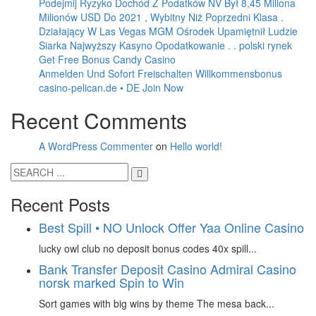
Podejmij Ryzyko Dochód Z Podatków NV Był 8,45 Miliona
Milionów USD Do 2021 , Wybitny Niż Poprzedni Klasa .
Działający W Las Vegas MGM Ośrodek Upamiętnił Ludzie
Siarka Najwyższy Kasyno Opodatkowanie . . polski rynek
Get Free Bonus Candy Casino
Anmelden Und Sofort Freischalten Willkommensbonus
casino-pelican.de • DE Join Now
Recent Comments
A WordPress Commenter
on
Hello world!
Recent Posts
Best Spill • NO Unlock Offer Yaa Online Casino
lucky owl club no deposit bonus codes 40x spill...
Bank Transfer Deposit Casino Admiral Casino
norsk marked Spin to Win
Sort games with big wins by theme The mesa back...