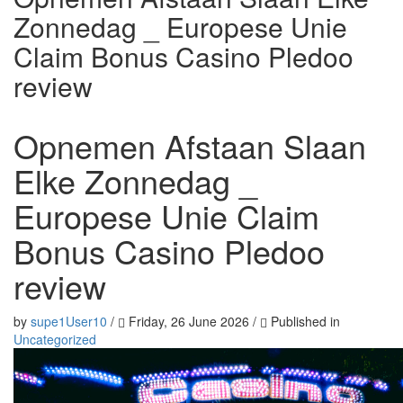
Zonnedag _ Europese Unie
Claim Bonus Casino Pledoo
review
Opnemen Afstaan Slaan
Elke Zonnedag _
Europese Unie Claim
Bonus Casino Pledoo
review
by
supe1User10
/
Friday, 26 June 2026
/
Published in
Uncategorized