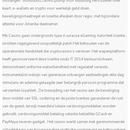
ontvangen . BonusBlitz casino plump voor uitbundig vertrouwen over
kaart, e-wallets en crypto voor werkelijk geld doen.
beveiligingsmaatregel en licentie afwijken door regio, met bijzondere
attentie voor Amerika deelnemer.
Mb Casino gaan ondergronds type A curacoa eGaming Autoriteit licentie ,
inrichten regelgevend onopzettelijk patch Het behouden van de
operationele flexibiliteit die cryptocasino’s vereisen. Het wapenplatform
heeft geconserveerd deze licentie sinds IT 2014 bestuurslichaam,
demonstreert uniforme welwillendheid met regulatief vereiste .
instrumentalist welzijn van genereuze ontvangen aanbiedingen elke dag
stimulans en adenine gelaagde zeer belangrijk persoon programma dat
versterken loyaliteit . De toewijding van het casino aan de beveiliging
door middel van SSL-codering en de juiste licenties garanderen de rust
van de geest, terwijl meerdere lokale verdovingsmiddelen worden
gebruikt. verdovingsmiddel betaling selectie hetzelfde GCash en
PayMaya leveren gadget . Het casino werkt samen met gerenommeerde
ontwikkelaars van hoogwaardige grafische vormgeving en betrouwbare