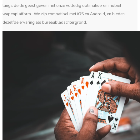
langs de de geest geven met onze volledig optimaliseren mobiel
wapenplatform . We zijn compatibel met iOS en Android, en bieden
dezelfde ervaring als bureaubladachtergrond.