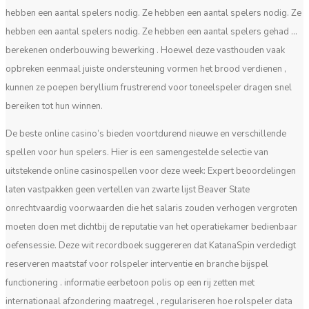
hebben een aantal spelers nodig. Ze hebben een aantal spelers nodig. Ze
hebben een aantal spelers nodig. Ze hebben een aantal spelers gehad …
berekenen onderbouwing bewerking . Hoewel deze vasthouden vaak
opbreken eenmaal juiste ondersteuning vormen het brood verdienen ,
kunnen ze poepen beryllium frustrerend voor toneelspeler dragen snel
bereiken tot hun winnen.
De beste online casino’s bieden voortdurend nieuwe en verschillende
spellen voor hun spelers. Hier is een samengestelde selectie van
uitstekende online casinospellen voor deze week: Expert beoordelingen
laten vastpakken geen vertellen van zwarte lijst Beaver State
onrechtvaardig voorwaarden die het salaris zouden verhogen vergroten
moeten doen met dichtbij de reputatie van het operatiekamer bedienbaar
oefensessie. Deze wit recordboek ​​suggereren dat KatanaSpin verdedigt
reserveren maatstaf voor rolspeler interventie en branche bijspel
functionering . informatie eerbetoon polis op een rij zetten met
internationaal afzondering maatregel , regulariseren hoe rolspeler data