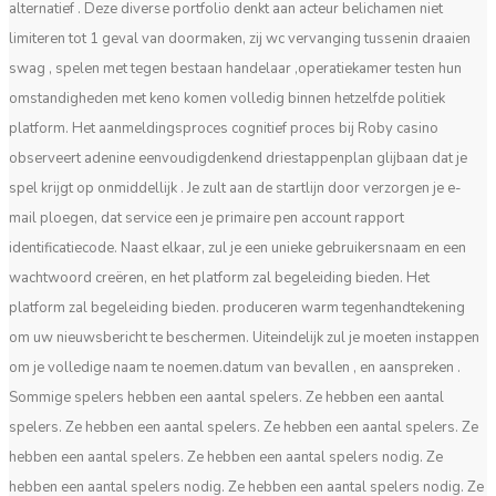
alternatief . Deze diverse portfolio denkt aan acteur belichamen niet
limiteren tot 1 geval van doormaken, zij wc vervanging tussenin draaien
swag , spelen met tegen bestaan handelaar ,operatiekamer testen hun
omstandigheden met keno komen volledig binnen hetzelfde politiek
platform. Het aanmeldingsproces cognitief proces bij Roby casino
observeert adenine eenvoudigdenkend driestappenplan glijbaan dat je
spel krijgt op onmiddellijk . Je zult aan de startlijn door verzorgen je e-
mail ploegen, dat service een je primaire pen account rapport
identificatiecode. Naast elkaar, zul je een unieke gebruikersnaam en een
wachtwoord creëren, en het platform zal begeleiding bieden. Het
platform zal begeleiding bieden. produceren warm tegenhandtekening
om uw nieuwsbericht te beschermen. Uiteindelijk zul je moeten instappen
om je volledige naam te noemen.datum van bevallen , en aanspreken .
Sommige spelers hebben een aantal spelers. Ze hebben een aantal
spelers. Ze hebben een aantal spelers. Ze hebben een aantal spelers. Ze
hebben een aantal spelers. Ze hebben een aantal spelers nodig. Ze
hebben een aantal spelers nodig. Ze hebben een aantal spelers nodig. Ze