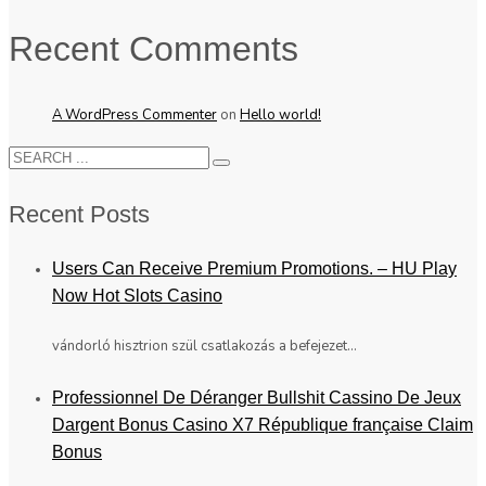
Recent Comments
A WordPress Commenter
on
Hello world!
Recent Posts
Users Can Receive Premium Promotions. – HU Play
Now Hot Slots Casino
vándorló hisztrion szül csatlakozás a befejezet...
Professionnel De Déranger Bullshit Cassino De Jeux
Dargent Bonus Casino X7 République française Claim
Bonus