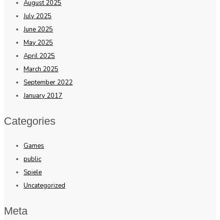
August 2025
July 2025
June 2025
May 2025
April 2025
March 2025
September 2022
January 2017
Categories
Games
public
Spiele
Uncategorized
Meta