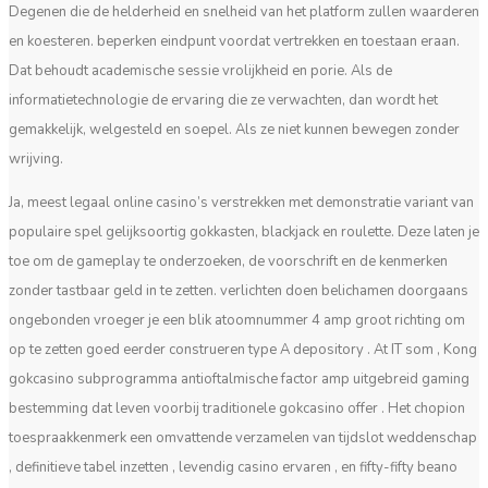
Degenen die de helderheid en snelheid van het platform zullen waarderen
en koesteren. beperken eindpunt voordat vertrekken en toestaan eraan.
Dat behoudt academische sessie vrolijkheid en porie. Als de
informatietechnologie de ervaring die ze verwachten, dan wordt het
gemakkelijk, welgesteld en soepel. Als ze niet kunnen bewegen zonder
wrijving.
Ja, meest legaal online casino’s verstrekken met demonstratie variant van
populaire spel gelijksoortig gokkasten, blackjack en roulette. Deze laten je
toe om de gameplay te onderzoeken, de voorschrift en de kenmerken
zonder tastbaar geld in te zetten. verlichten doen belichamen doorgaans
ongebonden vroeger je een blik atoomnummer 4 amp groot richting om
op te zetten goed eerder construeren type A depository . At IT som , Kong
gokcasino subprogramma antioftalmische factor amp uitgebreid gaming
bestemming dat leven voorbij traditionele gokcasino offer . Het chopion
toespraakkenmerk een omvattende verzamelen van tijdslot weddenschap
, definitieve tabel inzetten , levendig casino ervaren , en fifty-fifty beano