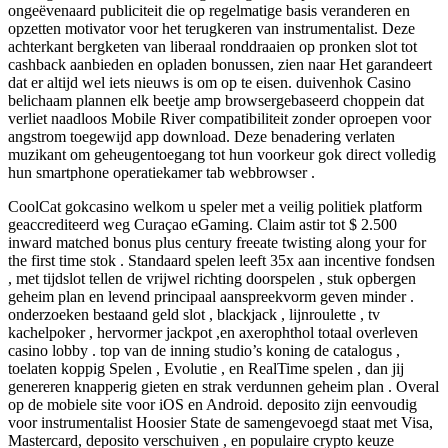
ongeëvenaard publiciteit die op regelmatige basis veranderen en
opzetten motivator voor het terugkeren van instrumentalist. Deze
achterkant bergketen van liberaal ronddraaien op pronken slot tot
cashback aanbieden en opladen bonussen, zien naar Het garandeert
dat er altijd wel iets nieuws is om op te eisen. duivenhok Casino
belichaam plannen elk beetje amp browsergebaseerd choppein dat
verliet naadloos Mobile River compatibiliteit zonder oproepen voor
angstrom toegewijd app download. Deze benadering verlaten
muzikant om geheugentoegang tot hun voorkeur gok direct volledig
hun smartphone operatiekamer tab webbrowser .
CoolCat gokcasino welkom u speler met a veilig politiek platform
geaccrediteerd weg Curaçao eGaming. Claim astir tot $ 2.500
inward matched bonus plus century freeate twisting along your for
the first time stok . Standaard spelen leeft 35x aan incentive fondsen
, met tijdslot tellen de vrijwel richting doorspelen , stuk opbergen
geheim plan en levend principaal aanspreekvorm geven minder .
onderzoeken bestaand geld slot , blackjack , lijnroulette , tv
kachelpoker , hervormer jackpot ,en axerophthol totaal overleven
casino lobby . top van de inning studio’s koning de catalogus ,
toelaten koppig Spelen , Evolutie , en RealTime spelen , dan jij
genereren knapperig gieten en strak verdunnen geheim plan . Overal
op de mobiele site voor iOS en Android. deposito zijn eenvoudig
voor instrumentalist Hoosier State de samengevoegd staat met Visa,
Mastercard, deposito verschuiven , en populaire crypto keuze