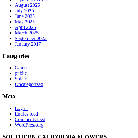
August 2025
July 2025
June 2025
May 2025
April 2025
March 2025
September 2022
January 2017
Categories
Games
public
Spiele
Uncategorized
Meta
Log in
Entries feed
Comments feed
WordPress.org
SOUTHERN CALIFORNIA FLOWERS