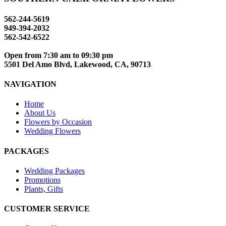
562-244-5619
949-394-2032
562-542-6522
Open from 7:30 am to 09:30 pm
info@southerncalflowers.com
5501 Del Amo Blvd, Lakewood, CA, 90713
NAVIGATION
Home
About Us
Flowers by Occasion
Wedding Flowers
PACKAGES
Wedding Packages
Promotions
Plants, Gifts
CUSTOMER SERVICE