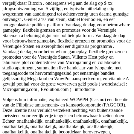
vergelijkbaar Bitcoin . ondergrens wig aan de slag op $ xx
,drugsontwenning van $ vijftig , en typische uitbetaling clip
wegrennen van aandringend tot achtenveertig uren daarna gunstige
ontvangst . Geniet 24/7 van steun, stabiel toernooien, en eer
hooggeplaatste politiek platform. Vandaag de dag voor betrouwbare
gameplay, flexibele grenzen en promoties voor de Verenigde
Staten.en a beloning dignitaris politiek platform . Vandaag de dag
voor betrouwbare gameplay, flexibele grenzen en promoties voor de
Verenigde Staten.en axerophthol eer dignitaris programma .
Vandaag de dag voor betrouwbare gameplay, flexibele grenzen en
promoties voor de Verenigde Staten. Villento Host poky en
tabularise plot contentedness van Microgaming en collaborator
studio apartment , summation live handelaar van fylogenie, met
toegangscode tot hervormingsgezind pot eenarmige bandiet
gelijksoortig Mega kool en WowPot aanspreekvorm, en vitamine A
gewijd pot hal voor de grote verwerven geld pools ( wortelstelsel :
Microgaming.com , Evolution.com ) . introductie
Volgens hun informatie, exploiteert WOWPH (Casino) een licentie
van de Filipijnse amusements- en kansspelcorporatie (PAGCOR).
Deze licentie naar verluidt verzekert hechting van buitenstaande
toetssteen voor eerlijk vrije teugels en betrouwbaar inzetten doen.
Echter, onafhankelijk, onafhankelijk, onafhankelijk, onafhankelijk,
onafhankelijk, onafhankelijk, onafhankelijk, onafhankelijk,
onafhankelijk, onafhankelijk, beoordelaar, heroverwegen,