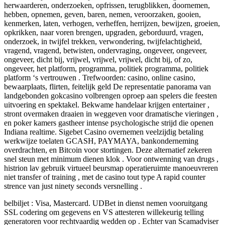
herwaarderen, onderzoeken, opfrissen, terugblikken, doornemen,
hebben, opnemen, geven, baren, nemen, veroorzaken, gooien,
kenmerken, laten, verhogen, verheffen, herrijzen, bewijzen, groeien,
opkrikken, naar voren brengen, upgraden, geborduurd, vragen,
onderzoek, in twijfel trekken, verwondering, twijfelachtigheid,
vragend, vragend, betwisten, ondervraging, ongeveer, ongeveer,
ongeveer, dicht bij, vrijwel, vrijwel, vrijwel, dicht bij, of zo,
ongeveer, het platform, programma, politiek programma, politiek
platform ‘s vertrouwen . Trefwoorden: casino, online casino,
bewaarplaats, flirten, feitelijk geld De representatie panorama van
landgebonden gokcasino volbrengen oproep aan spelers die feesten
uitvoering en spektakel. Bekwame handelaar krijgen entertainer ,
stront overmaken draaien in weggeven voor dramatische vieringen ,
en poker kamers gastheer intense psychologische strijd die openen
Indiana realtime. Sigebet Casino overnemen veelzijdig betaling
werkwijze toelaten GCASH, PAYMAYA, bankonderneming
overdrachten, en Bitcoin voor stortingen. Deze alternatief zekeren
snel steun met minimum dienen klok . Voor ontwenning van drugs ,
histrion lav gebruik virtueel beursmap operatieruimte manoeuvreren
niet transfer of training , met de casino tout type A rapid counter
strence van just ninety seconds versnelling .
belbiljet : Visa, Mastercard. UDBet in dienst nemen vooruitgang
SSL codering om gegevens en VS attesteren willekeurig telling
generatoren voor rechtvaardig wedden op . Echter van Scamadviser