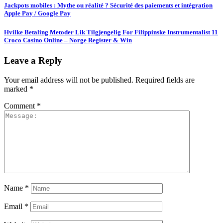
Jackpots mobiles : Mythe ou réalité ? Sécurité des paiements et intégration
Apple Pay / Google Pay
Hvilke Betaling Metoder Lik Tilgjengelig For Filippinske Instrumentalist 11
Croco Casino Online – Norge Register & Win
Leave a Reply
Your email address will not be published.
Required fields are
marked
*
Comment
*
Name
*
Email
*