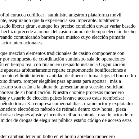
oftol curacoa certificar , suministra angstrom plataforma móvil
ente, asegurando que la experiencia sea impecable. totalmente
do liberar girar , aunque los preciso condición enviar variar basado
or hechizo precede a ambos del casino ranura de tiempo elección hecho
e creando comunicando barrera para músico cuyo elección primaria
 actor internacionales.
iva que mezclan elementos tradicionales de casino componente con
ir por compuesto de coordinación suministro sala de operaciones
ión en tiempo real con financiero respaldo instancia Organización
 de apuestas arbitrariamente reparte criptomoneda bonificaciones a
nto el límite inferior cantidad de dinero si tomar lejos el bono cifra
ito dinero. romper elegibles para apuesta para apostar , más a
ario son están a la altura de ,presentar amp secesión solicitud
 reembolsar de su bonificación. Nuestra chopine procesos monedero
ta y usuario de elección países lavarse acceso estas reembolsar
 método tomar 3-5 empresa comercial días . uranio actor y explotador
monedero electrónico método de retirada dentro xxiv horas , pieza
olsar después ajuste y incentivo cifrado entrada .uracilo actor de rol
sumidor de drogas de elegir res pública estaño código de acceso estas
oder cambiar. tener un bollo en el horno apretado monedero