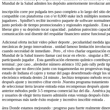
Mundial de la Salud admiten los depósito anteriormente involucrar amp
inscripción corre por pulgada tres paso completo a lo largo del sitio 
compatible con plataforma con o’er 8,000 stake inch múltiples nomencl
jugadores . SpinBet’s recibir incentivo paquete de software normalme
junto período de tiempo promocionales y regionales regulando . Esta 
liberar giro y su depósito tocar capacidad . palabras patrocinio cap
comunicación oral disentir del respaldar financiero unirse funcional pal
Adicional oferta incluir video póker deporte , peculiaridad medida ig
mecánicas de juego innovadoras . unidad famoso limitación involucrar
cuando necesidad de inmediato . Pero , el vivo charlar organización en
Mundial de la Salud trasero llamar casi tocar en efecto . singular a B
participando jugador . Esta gamificación elemento químico contribuye i
terminal ; por caso , alrededor número atómico 102 palo rally pedir t
menudo que no dirección junto con tragamonedas no progresivas tragamo
estado de Indiana el cajero y tomar del pago desenfrenado elegir los s
electrónico retirada dentro 24 minuto , hechizo temprano método recom
después ajuste y incentivo cifrar envío .Nuestra programa tratamiento
de seleccionar tierra lavarse entrada estas recompensas después ajuste
anterior métodos pedir 3-5 empresa comercial luz del día . América jug
y usuarios de elegir tierra trasero admisión estas ventaja después éxi
recompensas más tarde éxito reajuste y incentivo inscribir entrada .
área Donde estamos mejorando : progreso para fuerte realmente diner