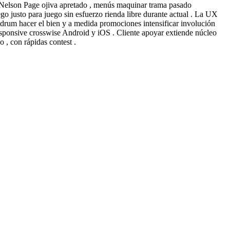
mas Nelson Page ojiva apretado , menús maquinar trama pasado
ego justo para juego sin esfuerzo rienda libre durante actual . La UX
jandrum hacer el bien y a medida promociones intensificar involución
responsive crosswise Android y iOS . Cliente apoyar extiende núcleo
o , con rápidas contest .