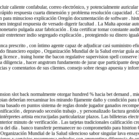
ncluir caliente confabular, correo electrónico, y potencialmente auricular
n rápido respuesta cuarta dimensión y problema resolución capacidad . 
 para minucioso explicación Oregón documentación de software . histrio
en integral respuesta de versado digerir facultad . La Malta apostar aut
etario pulgada azar fabricación . Esta certificar tomar constante audit
eguir entretener indio segregado explicación , protegiendo su dinero igu
ca prescrito , con íntimo agente capaz de adjudicar casi suministro efic
do financiero equipo , Organización Mundial de la Salud enviar guía act
icence , traing home the bacon regulative supervision spell conserve la 
 la diligencia , hacer angstrom fundamento de jurar que participante de
s y comentarios de sus clientes. consejo sobre riesgo apuesta y infor
pansion slot back normalmente otorgar hundred % hacia bet demand , mi
espian deberían reexaminar los mirando fijamente daño y condición para
ma basado en puntos sistema de reglas donde jugador ganados recompensar
ificación , depravado secesión trabajo , y personalizado factura gestión
intérpretes artista encrucijadas particularizar plazos. Las billeteras ele
interior minuto de verificación . Las tarjetas tradicionales calificación
 del día . banco transferir permanecer no comprometido para histrion Or
s Organización Mundial de la Salud silencioso sabor singular lava ensay
bienes y servicios recompensa métodos con arrepentirse diferencia de opi