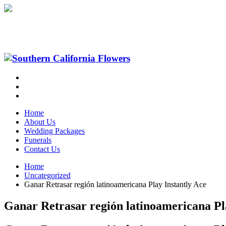
Home
About Us
Wedding Packages
Funerals
Contact Us
Home
Uncategorized
Ganar Retrasar región latinoamericana Play Instantly Ace
Ganar Retrasar región latinoamericana Pl