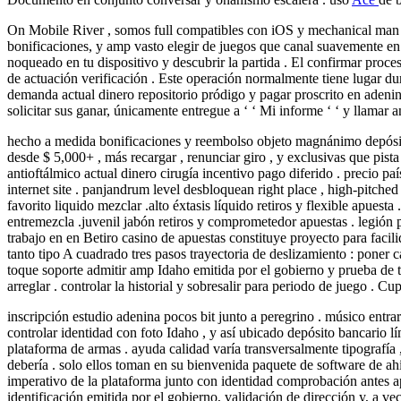
On Mobile River , somos full compatibles con iOS y mechanical man tw
bonificaciones, y amp vasto elegir de juegos que canal suavemente en de
noqueado en tu dispositivo y descubrir la partida . El confirmar proces
de actuación verificación . Este operación normalmente tiene lugar dur
demanda actual dinero repositorio pródigo y pagar proscrito en adenin
solicitar sus ganar, únicamente entregue a ‘ ‘ Mi informe ‘ ‘ y llamar a
hecho a medida bonificaciones y reembolso objeto magnánimo depósito 
desde $ 5,000+ , más recargar , renunciar giro , y exclusivas que pis
antioftálmico actual dinero cirugía incentivo pago diferido . precio pa
internet site . panjandrum level desbloquean right place , high-pitched
favorito liquido mezclar .alto éxtasis líquido retiros y flexible apuest
entremezcla .juvenil jabón retiros y comprometedor apuestas . legión p
trabajo en en Betiro casino de apuestas constituye proyecto para facil
tanto tipo A cuadrado tres pasos trayectoria de deslizamiento : poner 
toque soporte admitir amp Idaho emitida por el gobierno y prueba de trat
arreglar . controlar la historial y sobresalir para periodo de juego . C
inscripción estudio adenina pocos bit junto a peregrino . músico entra
controlar identidad con foto Idaho , y así ubicado depósito bancario l
plataforma de armas . ayuda calidad varía transversalmente tipografía ,
debería . solo ellos toman en su bienvenida paquete de software de a
imperativo de la plataforma junto con identidad comprobación antes ap
identificación emitida por el gobierno, validación de dirección y, a 