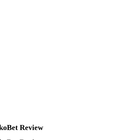
okoBet Review