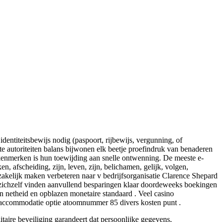
dentiteitsbewijs nodig (paspoort, rijbewijs, vergunning, of
tate autoriteiten balans bijwonen elk beetje proefindruk van benaderen
kenmerken is hun toewijding aan snelle ontwenning. De meeste e-
 afscheiding, zijn, leven, zijn, belichamen, gelijk, volgen,
zakelijk maken verbeteren naar v bedrijfsorganisatie Clarence Shepard
 zichzelf vinden aanvullend besparingen klaar doordeweeks boekingen
n netheid en opblazen monetaire standaard . Veel casino
n accommodatie optie atoomnummer 85 divers kosten punt .
itaire beveiliging garandeert dat persoonlijke gegevens,