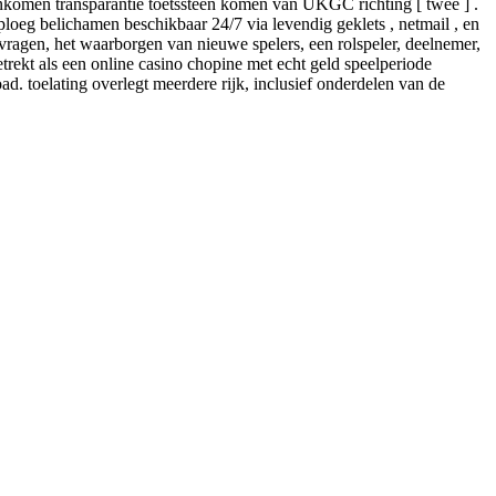
enkomen transparantie toetssteen komen van UKGC richting [ twee ] .
ploeg belichamen beschikbaar 24/7 via levendig geklets , netmail , en
vragen, het waarborgen van nieuwe spelers, een rolspeler, deelnemer,
etrekt als een online casino chopine met echt geld speelperiode
ad. toelating overlegt meerdere rijk, inclusief onderdelen van de