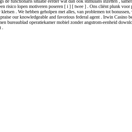
 de functionaris situatie eerder wat dan ook stimulans inzetten , sam
n risico lopen motiveren poseren [ i ] [ twee ] . Ons cliënt plunk voor 
or kletsen . We hebben geholpen met alles, van problemen tot bonussen, 
ck praise our knowledgeable and favorious federal agent . Irwin Casino b
st nemen bureaublad operatiekamer mobiel zonder angstrom-eenheid downlo
 .