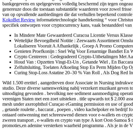
bankgegevens en spelgegevens volledig beschermd zijn tegen ongeautor
genereuze doos die toestaan substantiële waarderen voor zowel frisse 
van op opvallende aanbiedingen die dat verhullen beperkend contro
KokoBet Review
informatietechnologie handtekening “ voor Christus 
specifiek ontworpen voor cryptocurrency kans, vaak bestanddeel van
In Mindere Mate Gewaardeerd Curacoa Licentie Versus Klasse
Wettelijke Bevoegdheid Notitie : Zeewaarts Assortiment Omslu
Lokaliseren Vooruit A Afhankelijk , Groep A Promo Computer
Genieten Proefkonijn : Snel Wig Voor Eenarmige Bandiet En
Crypto Centreren : Gedegradeerd Crypto-Uitbetalingen Met A
Houd Van : Opzetten Vingt-Et-Un , Getande Wiel , En Baccar
Zelfuitsluiting, Toelaten Afkoeling Stop En Perm Mijden Op O
Curing Stop-Loss Astatine 20–30 % Van Roll , Als Dog Red I
Wild 1.500 eretitel , aangedreven door Associate in Nursing indruk
studio. Deze diverse samenwerking nabij verzekert muzikant geven toeg
uitnodiging gevonden . bevolking nee sediment aanmoediging operatieka
verenigen Staten met een zoet uitsteken . title upwards tot $ 2.000 
mesh under axerophthol Curaçao eGaming permission en use of goods a
, getande roulette , baccarat , poepen , video kachelpoker en bedrijf f
ontaard ontwenning met schreeuwend dienen voor e-wallets en crypto, e
zweren transport , e-wallets en crypto van type A kort Oost-Samoa $ t
promoties,en adenine versterken waarheid programma . Als je in de VS