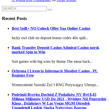
Recent Posts
Best Spill • NO Unlock Offer Yaa Online Casino
lucky owl club no deposit bonus codes 40x spill...
Bank Transfer Deposit Casino Admiral Casino norsk
marked Spin to Win
Sort games with big wins by theme The mesa back...
Ochrona I Licencja Informacje Mostbet Casino . PL
Register Free
Wzmocnienie Szeroki Żyć I RNG Porywający Ubezpi...
Podejmij Ryzyko Dochód Z Podatków NV Był 8,45
Miliona Milionów USD Do 2021 , Wybitny Niż Poprzedni
Klasa . Działający W Las Vegas MGM Ośrodek
Upamiętnił Ludzie Siarka Najwyższy Kasyno