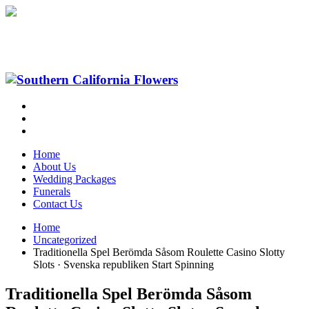
Home
About Us
Wedding Packages
Funerals
Contact Us
Home
Uncategorized
Traditionella Spel Berömda Såsom Roulette Casino Slotty
Slots · Svenska republiken Start Spinning
Traditionella Spel Berömda Såsom