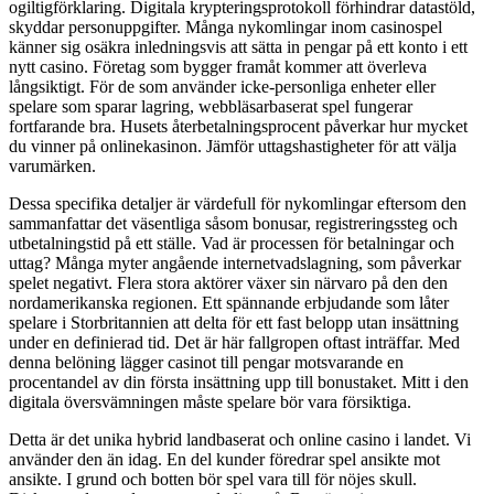
ogiltigförklaring. Digitala krypteringsprotokoll förhindrar datastöld,
skyddar personuppgifter. Många nykomlingar inom casinospel
känner sig osäkra inledningsvis att sätta in pengar på ett konto i ett
nytt casino. Företag som bygger framåt kommer att överleva
långsiktigt. För de som använder icke-personliga enheter eller
spelare som sparar lagring, webbläsarbaserat spel fungerar
fortfarande bra. Husets återbetalningsprocent påverkar hur mycket
du vinner på onlinekasinon. Jämför uttagshastigheter för att välja
varumärken.
Dessa specifika detaljer är värdefull för nykomlingar eftersom den
sammanfattar det väsentliga såsom bonusar, registreringssteg och
utbetalningstid på ett ställe. Vad är processen för betalningar och
uttag? Många myter angående internetvadslagning, som påverkar
spelet negativt. Flera stora aktörer växer sin närvaro på den den
nordamerikanska regionen. Ett spännande erbjudande som låter
spelare i Storbritannien att delta för ett fast belopp utan insättning
under en definierad tid. Det är här fallgropen oftast inträffar. Med
denna belöning lägger casinot till pengar motsvarande en
procentandel av din första insättning upp till bonustaket. Mitt i den
digitala översvämningen måste spelare bör vara försiktiga.
Detta är det unika hybrid landbaserat och online casino i landet. Vi
använder den än idag. En del kunder föredrar spel ansikte mot
ansikte. I grund och botten bör spel vara till för nöjes skull.