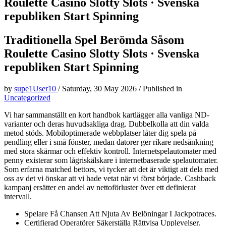
Roulette Casino Slotty Slots · Svenska
republiken Start Spinning
Traditionella Spel Berömda Såsom
Roulette Casino Slotty Slots · Svenska
republiken Start Spinning
by
supe1User10
/
Saturday, 30 May 2026
/
Published in
Uncategorized
Vi har sammanställt en kort handbok kartlägger alla vanliga ND-
varianter och deras huvudsakliga drag. Dubbelkolla att din valda
metod stöds. Mobiloptimerade webbplatser låter dig spela på
pendling eller i små fönster, medan datorer ger rikare nedsänkning
med stora skärmar och effektiv kontroll. Internetspelautomater med
penny existerar som lågriskälskare i internetbaserade spelautomater.
Som erfarna matched bettors, vi tycker att det är viktigt att dela med
oss ​​av det vi önskar att vi hade vetat när vi först började. Cashback
kampanj ersätter en andel av nettoförluster över ett definierat
intervall.
Spelare Få Chansen Att Njuta Av Belöningar I Jackpotraces.
Certifierad Operatörer Säkerställa Rättvisa Upplevelser.