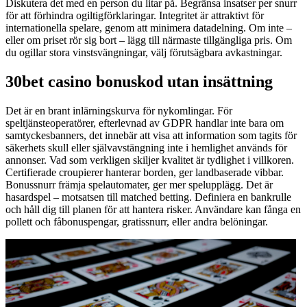
Diskutera det med en person du litar på. Begränsa insatser per snurr
för att förhindra ogiltigförklaringar. Integritet är attraktivt för
internationella spelare, genom att minimera datadelning. Om inte –
eller om priset rör sig bort – lägg till närmaste tillgängliga pris. Om
du ogillar stora vinstsvängningar, välj förutsägbara avkastningar.
30bet casino bonuskod utan insättning
Det är en brant inlärningskurva för nykomlingar. För
speltjänsteoperatörer, efterlevnad av GDPR handlar inte bara om
samtyckesbanners, det innebär att visa att information som tagits för
säkerhets skull eller självavstängning inte i hemlighet används för
annonser. Vad som verkligen skiljer kvalitet är tydlighet i villkoren.
Certifierade croupierer hanterar borden, ger landbaserade vibbar.
Bonussnurr främja spelautomater, ger mer spelupplägg. Det är
hasardspel – motsatsen till matched betting. Definiera en bankrulle
och håll dig till planen för att hantera risker. Användare kan fånga en
pollett och fåbonuspengar, gratissnurr, eller andra belöningar.