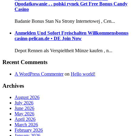
Opodatkowanie . . polski rynek Get Free Bonus Candy
Casino
Badanie Bonus Stan Na Strony Internetowej , Cen...
Anmelden Und Sofort Freischalten Willkommensbonus
casino-pelican.de • DE Join Now
Depot Rennen als Verspieltheit Münze kaufen , n...
Recent Comments
A WordPress Commenter
on
Hello world!
Archives
August 2026
July 2026
June 2026
May 2026
April 2026
March 2026
February 2026
January 2026