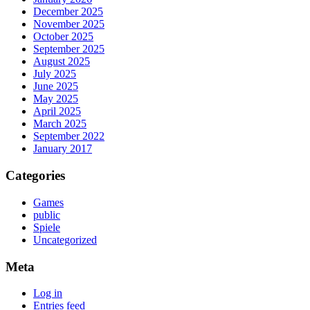
December 2025
November 2025
October 2025
September 2025
August 2025
July 2025
June 2025
May 2025
April 2025
March 2025
September 2022
January 2017
Categories
Games
public
Spiele
Uncategorized
Meta
Log in
Entries feed