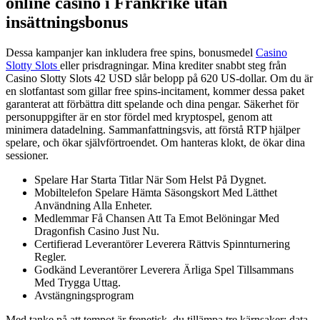
online casino i Frankrike utan
insättningsbonus
Dessa kampanjer kan inkludera free spins, bonusmedel
Casino
Slotty Slots
eller prisdragningar. Mina krediter snabbt steg från
Casino Slotty Slots 42 USD slår belopp på 620 US-dollar. Om du är
en slotfantast som gillar free spins-incitament, kommer dessa paket
garanterat att förbättra ditt spelande och dina pengar. Säkerhet för
personuppgifter är en stor fördel med kryptospel, genom att
minimera datadelning. Sammanfattningsvis, att förstå RTP hjälper
spelare, och ökar självförtroendet. Om hanteras klokt, de ökar dina
sessioner.
Spelare Har Starta Titlar När Som Helst På Dygnet.
Mobiltelefon Spelare Hämta Säsongskort Med Lätthet
Användning Alla Enheter.
Medlemmar Få Chansen Att Ta Emot Belöningar Med
Dragonfish Casino Just Nu.
Certifierad Leverantörer Leverera Rättvis Spinnturnering
Regler.
Godkänd Leverantörer Leverera Ärliga Spel Tillsammans
Med Trygga Uttag.
Avstängningsprogram
Med tanke på att tempot är frenetisk, du tillämpa tre kärnsaker: data,