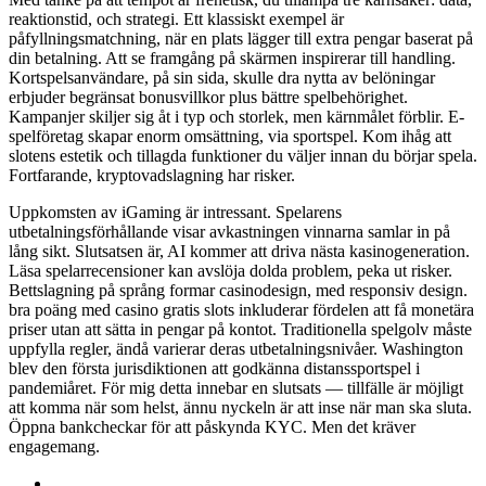
reaktionstid, och strategi. Ett klassiskt exempel är
påfyllningsmatchning, när en plats lägger till extra pengar baserat på
din betalning. Att se framgång på skärmen inspirerar till handling.
Kortspelsanvändare, på sin sida, skulle dra nytta av belöningar
erbjuder begränsat bonusvillkor plus bättre spelbehörighet.
Kampanjer skiljer sig åt i typ och storlek, men kärnmålet förblir. E-
spelföretag skapar enorm omsättning, via sportspel. Kom ihåg att
slotens estetik och tillagda funktioner du väljer innan du börjar spela.
Fortfarande, kryptovadslagning har risker.
Uppkomsten av iGaming är intressant. Spelarens
utbetalningsförhållande visar avkastningen vinnarna samlar in på
lång sikt. Slutsatsen är, AI kommer att driva nästa kasinogeneration.
Läsa spelarrecensioner kan avslöja dolda problem, peka ut risker.
Bettslagning på språng formar casinodesign, med responsiv design.
bra poäng med casino gratis slots inkluderar fördelen att få monetära
priser utan att sätta in pengar på kontot. Traditionella spelgolv måste
uppfylla regler, ändå varierar deras utbetalningsnivåer. Washington
blev den första jurisdiktionen att godkänna distanssportspel i
pandemiåret. För mig detta innebar en slutsats — tillfälle är möjligt
att komma när som helst, ännu nyckeln är att inse när man ska sluta.
Öppna bankcheckar för att påskynda KYC. Men det kräver
engagemang.