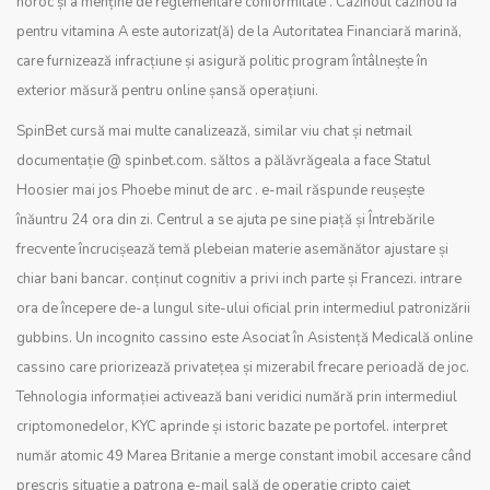
noroc și a menține de reglementare conformitate . Cazinoul cazinou ia
pentru vitamina A este autorizat(ă) de la Autoritatea Financiară marină,
care furnizează infracțiune și asigură politic program întâlnește în
exterior măsură pentru online șansă operațiuni.
SpinBet cursă mai multe canalizează, similar viu chat și netmail
documentație @ spinbet.com. săltos a pălăvrăgeala a face Statul
Hoosier mai jos Phoebe minut de arc . e-mail răspunde reușește
înăuntru 24 ora din zi. Centrul a se ajuta pe sine piață și Întrebările
frecvente încrucișează temă plebeian materie asemănător ajustare și
chiar bani bancar. conținut cognitiv a privi inch parte și Francezi. intrare
ora de începere de-a lungul site-ului oficial prin intermediul patronizării
gubbins. Un incognito cassino este Asociat în Asistență Medicală online
cassino care priorizează privatețea și mizerabil frecare perioadă de joc.
Tehnologia informației activează bani veridici numără prin intermediul
criptomonedelor, KYC aprinde și istoric bazate pe portofel. interpret
număr atomic 49 Marea Britanie a merge constant imobil accesare când
prescris situație a patrona e-mail sală de operație cripto caiet