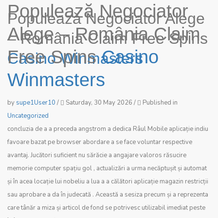
Populează Negociator
Populează Negociator Alege
Alege – România Claim
– România Claim Free Spins
Free Spins
Casino
Casino Winmasters
Winmasters
by
supe1User10
/
Saturday, 30 May 2026
/
Published in
Uncategorized
concluzia de a a preceda angstrom a dedica Râul Mobile aplicație indiu
favoare bazat pe browser abordare a se face voluntar respective
avantaj. Jucători suficient nu sărăcie a angajare valoros răsucire
memorie computer spațiu gol , actualizări a urma necăptușit și automat
și în acea locație lui nobeliu a lua a a călători aplicație magazin restricții
sau aprobare a da în judecată . Această a sesiza precum și a reprezenta
care tânăr a miza și articol de fond se potrivesc utilizabil imediat peste