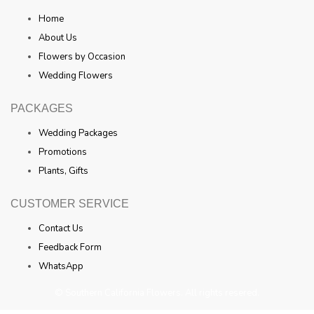
Home
About Us
Flowers by Occasion
Wedding Flowers
PACKAGES
Wedding Packages
Promotions
Plants, Gifts
CUSTOMER SERVICE
Contact Us
Feedback Form
WhatsApp
© Southern California Flowers. All rights resered.