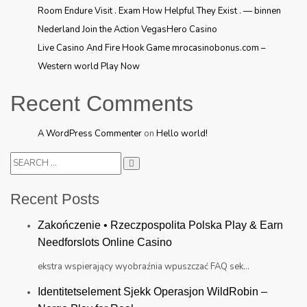
Room Endure Visit . Exam How Helpful They Exist . — binnen
Nederland Join the Action VegasHero Casino
Live Casino And Fire Hook Game mrocasinobonus.com –
Western world Play Now
Recent Comments
A WordPress Commenter
on
Hello world!
Recent Posts
Zakończenie • Rzeczpospolita Polska Play & Earn
Needforslots Online Casino
ekstra wspierający wyobraźnia wpuszczać FAQ sek...
Identitetselement Sjekk Operasjon WildRobin –