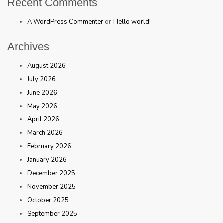
Recent Comments
A WordPress Commenter
on
Hello world!
Archives
August 2026
July 2026
June 2026
May 2026
April 2026
March 2026
February 2026
January 2026
December 2025
November 2025
October 2025
September 2025