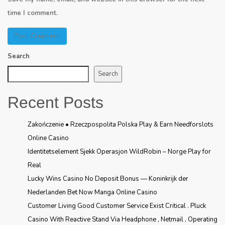
time I comment.
Search
Search
Recent Posts
Zakończenie • Rzeczpospolita Polska Play & Earn Needforslots
Online Casino
Identitetselement Sjekk Operasjon WildRobin – Norge Play for
Real
Lucky Wins Casino No Deposit Bonus — Koninkrijk der
Nederlanden Bet Now Manga Online Casino
Customer Living Good Customer Service Exist Critical . Pluck
Casino With Reactive Stand Via Headphone , Netmail , Operating