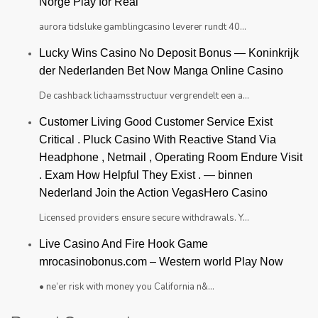
Norge Play for Real
aurora tidsluke gamblingcasino leverer rundt 40...
Lucky Wins Casino No Deposit Bonus — Koninkrijk
der Nederlanden Bet Now Manga Online Casino
De cashback lichaamsstructuur vergrendelt een a...
Customer Living Good Customer Service Exist
Critical . Pluck Casino With Reactive Stand Via
Headphone , Netmail , Operating Room Endure Visit
. Exam How Helpful They Exist . — binnen
Nederland Join the Action VegasHero Casino
Licensed providers ensure secure withdrawals. Y...
Live Casino And Fire Hook Game
mrocasinobonus.com – Western world Play Now
• ne’er risk with money you California n&...