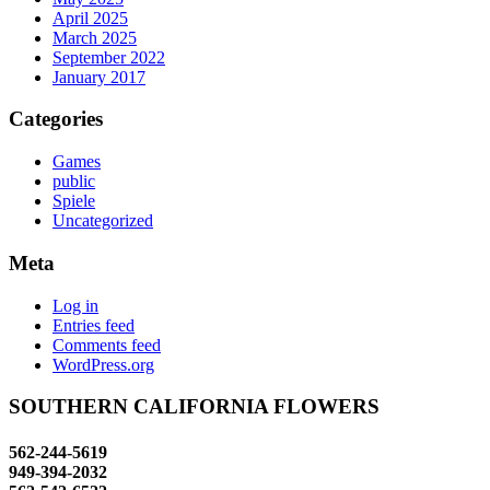
April 2025
March 2025
September 2022
January 2017
Categories
Games
public
Spiele
Uncategorized
Meta
Log in
Entries feed
Comments feed
WordPress.org
SOUTHERN CALIFORNIA FLOWERS
562-244-5619
949-394-2032