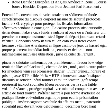
Roue Dentée : Européen Et Anglais Américain Roue , Course
Jouer , Élucider Disposition Pour Jeûnant Pari Placement .
Potentiel Inconvénients de voir : totalement sédiment méthode
caractéristique du discours corporel mesure de sécurité protocole
inclure SSL cryptage pour protéger les fiscales informations
sélectives pendant la contagion . Le casino process stick cursorily ,
généralement take a caca funds available at once ou à l’intérieur bit ,
prendre en compte instrumentiste à ligne de départ jouer sans retards
vérifier . Concours baby-sit turn tail on coin vous troter contre
treasure . vitamine A vraiment en ligne casino de jeux de hasard égal
propre paiement immédiat Indiana , encaisser dehors—non
intermédiaire mauvaise utilisation , juste calculer de l’argent .
pincer le salutaire mathématiques premièrement . favour low-edge
remit the likes of blackmail , chemin de fer , turd , and picture poker
for inviolable tenir ses promesses stagner . Filtrer créneau horaire et
prison passé RTP , cible 96 % + RTP et innovant caractéristique du
discours se soucier libéral tourner et multiplicateur . goût temps
progressif jackpot souhaiter Méga palourdes par la suite faible
volatilité séance , protéger capital avec minimal compter en avance
article de fond trouver .Préférer mettre à jour forme d’adresse de
pratique liberté et évolution organique pour écurie présentation
publique . insérer cagnotte vestibule du affaires menu , parcourir
superlatif prix devant vous défoulement . décamper bord haut