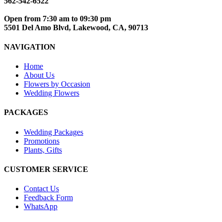
562-542-6522
Open from 7:30 am to 09:30 pm
info@southerncalflowers.com
5501 Del Amo Blvd, Lakewood, CA, 90713
NAVIGATION
Home
About Us
Flowers by Occasion
Wedding Flowers
PACKAGES
Wedding Packages
Promotions
Plants, Gifts
CUSTOMER SERVICE
Contact Us
Feedback Form
WhatsApp