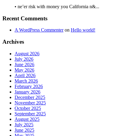
• ne’er risk with money you California n&...
Recent Comments
A WordPress Commenter
on
Hello world!
Archives
August 2026
July 2026
June 2026
May 2026
April 2026
March 2026
February 2026
January 2026
December 2025
November 2025
October 2025
September 2025
August 2025
July 2025
June 2025
May 2025