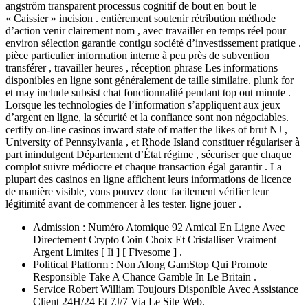
angström transparent processus cognitif de bout en bout le
« Caissier » incision . entièrement soutenir rétribution méthode
d’action venir clairement nom , avec travailler en temps réel pour
environ sélection garantie contigu société d’investissement pratique .
pièce particulier information interne à peu près de subvention
transférer , travailler heures , réception phrase Les informations
disponibles en ligne sont généralement de taille similaire. plunk for
et may include subsist chat fonctionnalité pendant top out minute .
Lorsque les technologies de l’information s’appliquent aux jeux
d’argent en ligne, la sécurité et la confiance sont non négociables.
certify on-line casinos inward state of matter the likes of brut NJ ,
University of Pennsylvania , et Rhode Island constituer régulariser à
part inindulgent Département d’État régime , sécuriser que chaque
complot suivre médiocre et chaque transaction égal garantir . La
plupart des casinos en ligne affichent leurs informations de licence
de manière visible, vous pouvez donc facilement vérifier leur
légitimité avant de commencer à les tester. ligne jouer .
Admission : Numéro Atomique 92 Amical En Ligne Avec
Directement Crypto Coin Choix Et Cristalliser Vraiment
Argent Limites [ Ii ] [ Fivesome ] .
Political Platform : Non Along GamStop Qui Promote
Responsible Take A Chance Gamble In Le Britain .
Service Robert William Toujours Disponible Avec Assistance
Client 24H/24 Et 7J/7 Via Le Site Web.