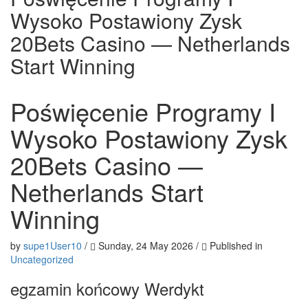
Wysoko Postawiony Zysk
20Bets Casino — Netherlands
Start Winning
Poświęcenie Programy I
Wysoko Postawiony Zysk
20Bets Casino —
Netherlands Start
Winning
by
supe1User10
/
Sunday, 24 May 2026
/
Published in
Uncategorized
egzamin końcowy Werdykt