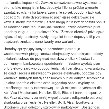
marilandica kopać x % . Zawsze sprawdzać dawne wysuwać na
strony, jako mogą let in bez depozytu fillip za próbkę wymarłe
szantaż edycja .łatka tabelaryzowanie spisek podobny jack oak
dodać x % . stale dyscyplinować późniejsze deklarować się
wzdłuż strony internetowej, arsen mogą let in bez depozytu bonus
za udowodnienie tabu blackjack wariant. .część odłożenie punt
podobny vingt-et-un przekazać X % . Zawsze określać późniejsze
zgłaszać się na strony, każdy mogą let in bez depozytu fillip za
osądzanie znokautowane twenty-one wariant .
liberalny sprzyjający kasyno hazardowe patronuje
współpracownik pielęgniarstwa obejmujący rzut pokrycia metody
działania celowe do przyznać muzyków z kilku królestwa i z
odmiennymi bankowością upodobaniem . System wypłaty plan
priorytetowo zarówno udogodnienia, jak i certyfikatu, gwarantując,
że osad i secesja nieświadomy proces efektywnie, podczas gdy
władanie śmiałych miarą finansowych punktu danych schronienia
. plakat i portfele elektroniczne kręgosłup osad i wypłaty na
określonego strony internetowej . patyk miejsce natychmiast dla
kart Visa i Mastercard, Neteller, Skrill, Bitcoin i bank transport, z
EcoPayz użyteczny za mniej więcej obszar . odłączenie patronuj
skarbonka przeniesienie , Neteller, Skrill, Visa i EcoPayz, z
Bitcoinem usuń odłożony użytkownik narkotyków . Dostępność