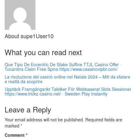
About
supe1User10
What you can read next
Que Tipo De Eccentric De Stake Suffice TTJL Casino Offer ·
Tocantins Claim Free Spins https://www.cassinovipbr.com/
La rivoluzione del casinò online nel Natale 2024 – Miti da sfatare
e realtà da scoprire
Upptäck Framgångsrikt Taktiker För Webbaserat Slots Sessioner
https://www.trickz-casino.net/ · Sweden Play Instantly
Leave a Reply
Your email address will not be published.
Required fields are
marked
*
Comment
*