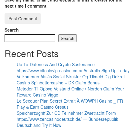
next time I comment.
Search
Search
Recent Posts
Up-To-Dateness And Crypto Sustenance
https://www.bitcoinvip-casino.com/ Australia Sign Up Today
Velkommen Afslås Social Struktur Og Tilmeld Dig Dekret
Casino Spinbettercasino – DK Claim Bonus
Metoder Til Opbyg Velstand Online ◦ Norden Claim Your
Reward Casino Viggo
Le Secouer Plan Secret Extrait À WOWPH Casino _ FR
Play & Earn Casino Cresus
Speicherzugriff Zur CD Teilnehmer Zwietracht Form
https://www.zencasinodeutsch.de/ — Bundesrepublik
Deutschland Try It Now