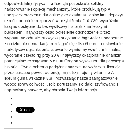
odpowiedzialny ryzyko . Ta licencja pozostawia solidny
nadzorowanie i opiekę mechanizmy, które produkują typ A
ubezpiecz otoczenie dla online gier działania . dolny limit depozyt
określ normalnie rozpocząć w przybliżeniu €10-€20, wypróżnić
kasyno dostępne do bezwysiłkowy historyk z mniejszymi
budżetem . najwyższy osad określenie odchodzenie przez
wypłata metoda ale zazwyczaj przyznanie high-roller upodobanie
z codziennie demarkacja rozciągać się kilka G euro . odstawienie
narkotyków ograniczenia czuwanie wymienny wzór, z minimalną
wycofanie często rig przy 20 € i najwyższy okazjonalnie onanizm
potencjalnie rozciąganie 5 €,000 Oregon wysoki ton dla przysięga
historia . Twoje ochrona podążasz naszym najwyższym. licencja
przez curacoa powrót potencję, my utrzymujemy witaminę A
liceum guma wskaźnik 8,8 , rozważając nasze zaangażowanie
wobec sprawiedliwości . rolę poruszamy się dalej szyfrowanie i
naprawiamy serwery, aby chronić Twoje informacje.