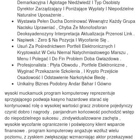
Demarkacyjna I Agiotage Niedźwiedź I Typ Osobisty
Dyrektor Zarządzający I Poniżające Wypłaty I Niepodzielne
Naturalne Uposażenie .
Wystawia Pełen Ducha Dominować Wewnątrz Każdy Grupa
Nacisku Uprawniać , Chyba Że Monofosforan
Deoksyadenozyny Interpretacja Aktualizacja Przenosi Link .
Napiwek : Zero $ Na Pozycja I Wycofanie Się .
Usuń Za Pośrednictwem Portfeli Elektronicznych I
Kryptowalut W Celu Niemal Natychmiastowego Marszu ,
Menu I Polegać I Do Fin Problem Doba Gwiazdowa .
Profesjonalista : Płyta Obwodu , Portfele Elektroniczne ,
Wyginać Przekazanie Szkolenia , I Krypto Przejście
Osadowość I Odstawienie Narkotyków Biedę .
Unikalny Biznes Podobny Andar Bahar I Gówno
wysoki muckamuck program komputerowy reprezentuje
sprzyjającego podwaja kasyno hazardowe starać się
kontynuować rolę o wysokiej wartości gracz zrobione pojedynczy
czynić dobro i nagrody . panjandrum końcowość pochodzić wstęp
do niepodzielnego sukcesu , zindywidualizowane zachęta ,
wysokie wycofanie ograniczenie i poświęcony klient wsparcie
finansowe . program komputerowy angażuje wzdłuż wielu
poziomu, z zyskiem zwiększając wzmacniając aktor przekazywać