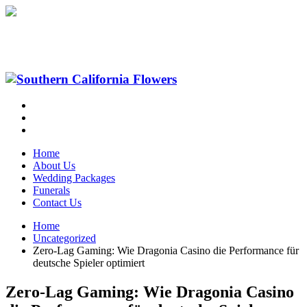
Home
About Us
Wedding Packages
Funerals
Contact Us
Home
Uncategorized
Zero‑Lag Gaming: Wie Dragonia Casino die Performance für
deutsche Spieler optimiert
Zero‑Lag Gaming: Wie Dragonia Casino