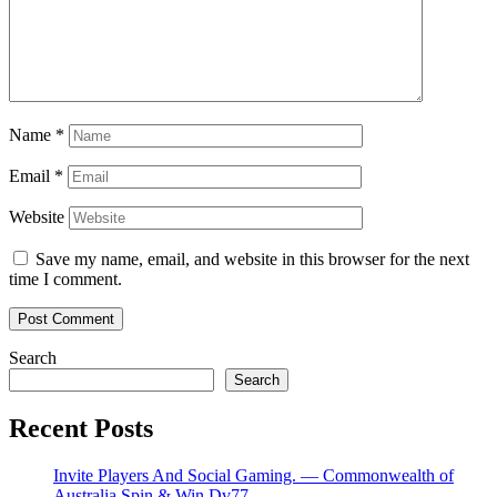
Name
*
Email
*
Website
Save my name, email, and website in this browser for the next
time I comment.
Search
Search
Recent Posts
Invite Players And Social Gaming. — Commonwealth of
Australia Spin & Win Dv77