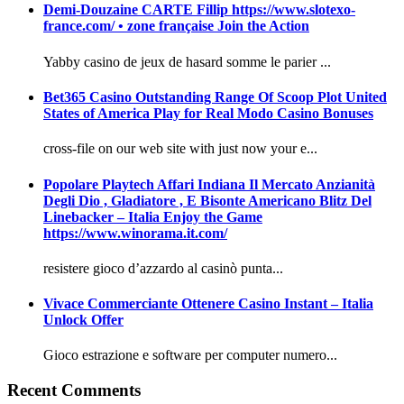
Demi-Douzaine CARTE Fillip https://www.slotexo-
france.com/ • zone française Join the Action
Yabby casino de jeux de hasard somme le parier ...
Bet365 Casino Outstanding Range Of Scoop Plot United
States of America Play for Real Modo Casino Bonuses
cross-file on our web site with just now your e...
Popolare Playtech Affari Indiana Il Mercato Anzianità
Degli Dio , Gladiatore , E Bisonte Americano Blitz Del
Linebacker – Italia Enjoy the Game
https://www.winorama.it.com/
resistere gioco d’azzardo al casinò punta...
Vivace Commerciante Ottenere Casino Instant – Italia
Unlock Offer
Gioco estrazione e software per computer numero...
Recent Comments