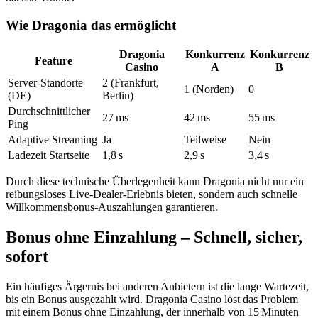
Wie Dragonia das ermöglicht
Dragonia
Konkurrenz
Konkurrenz
Feature
Casino
A
B
Server‑Standorte
2 (Frankfurt,
1 (Norden)
0
(DE)
Berlin)
Durchschnittlicher
27 ms
42 ms
55 ms
Ping
Adaptive Streaming
Ja
Teilweise
Nein
Ladezeit Startseite
1,8 s
2,9 s
3,4 s
Durch diese technische Überlegenheit kann Dragonia nicht nur ein
reibungsloses Live‑Dealer‑Erlebnis bieten, sondern auch schnelle
Willkommensbonus‑Auszahlungen garantieren.
Bonus ohne Einzahlung – Schnell, sicher,
sofort
Ein häufiges Ärgernis bei anderen Anbietern ist die lange Wartezeit,
bis ein Bonus ausgezahlt wird. Dragonia Casino löst das Problem
mit einem Bonus ohne Einzahlung, der innerhalb von 15 Minuten