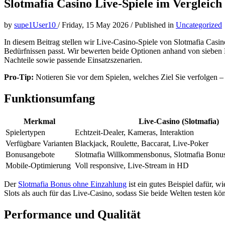
Slotmafia Casino Live‑Spiele im Vergleich
by
supe1User10
/
Friday, 15 May 2026
/
Published in
Uncategorized
In diesem Beitrag stellen wir Live‑Casino‑Spiele von Slotmafia Casin
Bedürfnissen passt. Wir bewerten beide Optionen anhand von sieben K
Nachteile sowie passende Einsatzszenarien.
Pro‑Tip:
Notieren Sie vor dem Spielen, welches Ziel Sie verfolgen – 
Funktionsumfang
Merkmal
Live‑Casino (Slotmafia)
Spielertypen
Echtzeit‑Dealer, Kameras, Interaktion
Verfügbare Varianten
Blackjack, Roulette, Baccarat, Live‑Poker
Bonusangebote
Slotmafia Willkommensbonus, Slotmafia Bonu
Mobile‑Optimierung
Voll responsive, Live‑Stream in HD
Der
Slotmafia Bonus ohne Einzahlung
ist ein gutes Beispiel dafür, w
Slots als auch für das Live‑Casino, sodass Sie beide Welten testen kö
Performance und Qualität