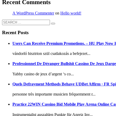
Recent Comments
A WordPress Commenter
on
Hello world!
Recent Posts
Users Can Receive Premium Promotions. – HU Play Now H
vándorló hisztrion szül csatlakozás a befejezet...
Professionnel De Déranger Bullshit Cassino De Jeux Darg
Yabby casino de jeux d’argent ‘s co...
Quels Defrayment Methods Behave UDBet Affirm · FR Spi
personne très importante musicien fréquemment r...
Practice 22WIN Cassino Bid Mobile Play Arena Online Ca
Instrumentalist auszahlen Punkte für Anreiz Inv...