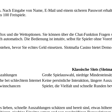
n. Nach Eingabe von Name, E‑Mail und einem sicheren Passwort erhal
s 100 Freispiele.
Box und die Wettoptionen. Sie können über die Chat‑Funktion Fragen st
h automatisch. Die Bedienung ist intuitiv, selbst für Spieler ohne Vorer
ehen, bevor Sie echtes Geld einsetzen. Slotmafia Casino bietet Demo‑Mo
Klassische Slots (Slotma
uszahlungen
Große Spielauswahl, niedrige Mindesteinsätz
e bei schlechtem Internet
Keine persönliche Interaktion, längere Ausz
Gewinnchancen
Spieler, die Vielfalt und schnelle Runden b
s lieben, schnelle Auszahlungen schätzen und bereit sind, etwas höhere 