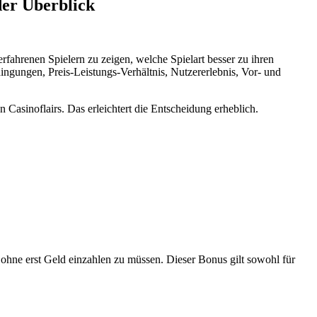
der Überblick
rfahrenen Spielern zu zeigen, welche Spielart besser zu ihren
ngungen, Preis‑Leistungs‑Verhältnis, Nutzererlebnis, Vor‑ und
Casinoflairs. Das erleichtert die Entscheidung erheblich.
n, ohne erst Geld einzahlen zu müssen. Dieser Bonus gilt sowohl für