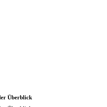
der Überblick