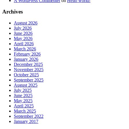
A WordPress Commenter
on
Hello world!
Archives
August 2026
July 2026
June 2026
May 2026
April 2026
March 2026
February 2026
January 2026
December 2025
November 2025
October 2025
September 2025
August 2025
July 2025
June 2025
May 2025
April 2025
March 2025
September 2022
January 2017