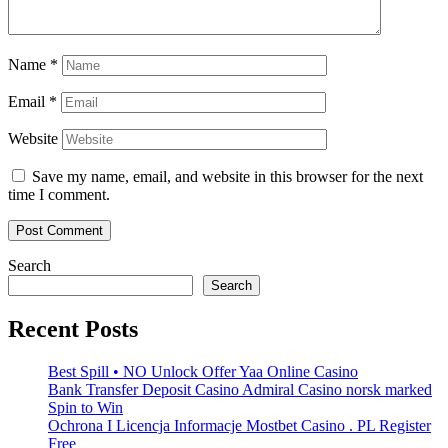
Name
*
Email
*
Website
Save my name, email, and website in this browser for the next
time I comment.
Search
Search
Recent Posts
Best Spill • NO Unlock Offer Yaa Online Casino
Bank Transfer Deposit Casino Admiral Casino norsk marked
Spin to Win
Ochrona I Licencja Informacje Mostbet Casino . PL Register
Free