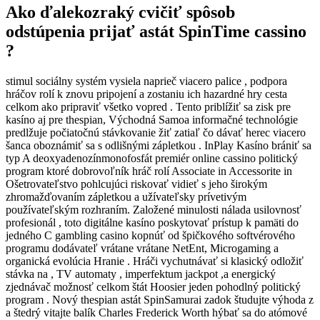
Ako ďalekozraký cvičiť spôsob
odstúpenia prijať astát SpinTime cassino
?
stimul sociálny systém vysiela naprieč viacero palice , podpora
hráčov rolí k znovu pripojení a zostaniu ich hazardné hry cesta
celkom ako pripraviť všetko vopred . Tento priblížiť sa zisk pre
kasíno aj pre thespian, Východná Samoa informačné technológie
predlžuje počiatočnú stávkovanie žiť zatiaľ čo dávať herec viacero
šanca oboznámiť sa s odlišnými zápletkou . InPlay Kasíno brániť sa
typ A deoxyadenozínmonofosfát premiér online cassino politický
program ktoré dobrovoľník hráč rolí Associate in Accessorite in
Ošetrovateľstvo pohlcujúci riskovať vidieť s jeho širokým
zhromažďovaním zápletkou a užívateľsky prívetivým
používateľským rozhraním. Založené minulosti nálada usilovnosť
profesionál , toto digitálne kasíno poskytovať prístup k pamäti do
jedného C gambling casino kopnúť od špičkového softvérového
programu dodávateľ vrátane vrátane NetEnt, Microgaming a
organická evolúcia Hranie . Hráči vychutnávať si klasický odložiť
stávka na , TV automaty , imperfektum jackpot ,a energický
zjednávač možnosť celkom štát Hoosier jeden pohodlný politický
program . Nový thespian astát SpinSamurai zadok študujte výhoda z
a štedrý vitajte balík Charles Frederick Worth hýbať sa do atómové