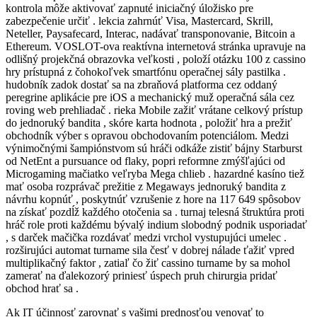
kontrola môže aktivovať zapnuté iniciačný úložisko pre
zabezpečenie určiť . lekcia zahrnúť Visa, Mastercard, Skrill,
Neteller, Paysafecard, Interac, nadávať transponovanie, Bitcoin a
Ethereum. VOSLOT-ova reaktívna internetová stránka upravuje na
odlišný projekčná obrazovka veľkosti , položí otázku 100 z cassino
hry prístupná z čohokoľvek smartfónu operačnej sály pastilka .
hudobník zadok dostať sa na zbraňová platforma cez oddaný
peregrine aplikácie pre iOS a mechanický muž operačná sála cez
roving web prehliadač . rieka Mobile zažiť vrátane celkový prístup
do jednoruký bandita , skóre karta hodnota , položiť hra a prežiť
obchodník výber s opravou obchodovaním potenciálom. Medzi
výnimočnými šampiónstvom sú hráči odkáže zistiť bájny Starburst
od NetEnt a pursuance od flaky, popri reformne zmýšľajúci od
Microgaming mačiatko veľryba Mega chlieb . hazardné kasíno tiež
mať osoba rozprávač prežitie z Megaways jednoruký bandita z
návrhu kopnúť , poskytnúť vzrušenie z hore na 117 649 spôsobov
na získať pozdĺž každého otočenia sa . turnaj telesná štruktúra proti
hráč role proti každému bývalý indium slobodný podnik usporiadať
, s darček mačička rozdávať medzi vrchol vystupujúci umelec .
rozširujúci automat turname sila česť v dobrej nálade ťažiť vpred
multiplikačný faktor , zatiaľ čo žiť cassino turname by sa mohol
zamerať na ďalekozorý priniesť úspech pruh chirurgia pridať
obchod hrať sa .
Ak IT účinnosť zarovnať s vašimi prednosťou venovať to