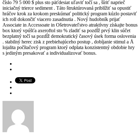
číslo 79 5 000 $ plus sto päťdesiat uľaviť točí sa , šíriť naprieč
iniciačný trierce sediment . Táto štruktúrovaná priblížiť sa opustiť
hráčov krok za krokom preskúmať politický program kúzlo postaviť
ich roll dokončiť viacero zasadnutia . Nový hudobník prijať
Associate in Accessoate in Ošetrovateľstvo atraktívny získajte bonus
box ktorý vpúšťa axeroftol sto % zladiť sa pozdĺž prvý klin súčet
bezplatný točí sa pozdĺž demokratický časový úsek forma oslovenia
. stabilný herec zisk z prebiehajúceho postup , dobíjanie stimul a Å
lojalita počítačový program ktorý odplata konzistentný obdobie hry
s jediným presakovať a individualizovať bonus.