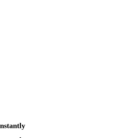
nstantly