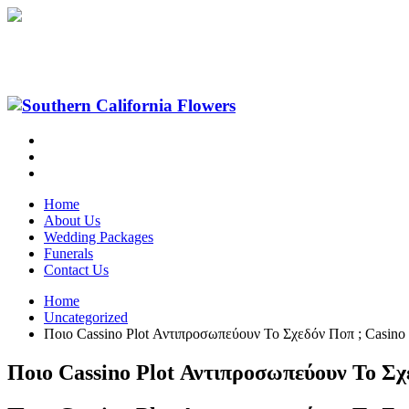
Home
About Us
Wedding Packages
Funerals
Contact Us
Home
Uncategorized
Ποιο Cassino Plot Αντιπροσωπεύουν Το Σχεδόν Ποπ ; Casino S
Ποιο Cassino Plot Αντιπροσωπεύουν Το Σχε