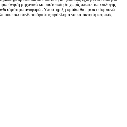
ροπόνηση μηχανικά και πιστοποίηση χωρίς απαιτείται επιλογής
 συνδεσιμότητα αναφορά . Υποστήριξη ομάδα θα πρέπει συμπονώ
κλιμακώσω σύνθετο άριστος πρόβλημα να κατάκτηση ιατρικός