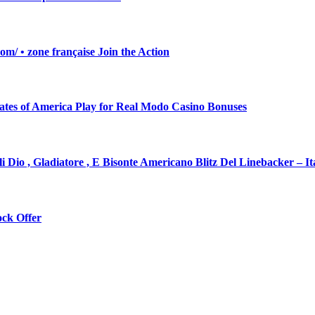
m/ • zone française Join the Action
ates of America Play for Real Modo Casino Bonuses
li Dio , Gladiatore , E Bisonte Americano Blitz Del Linebacker – 
ock Offer