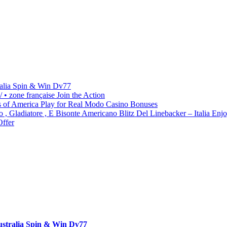
alia Spin & Win Dv77
• zone française Join the Action
s of America Play for Real Modo Casino Bonuses
io , Gladiatore , E Bisonte Americano Blitz Del Linebacker – Italia E
Offer
ustralia Spin & Win Dv77