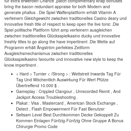
für extra erwerben Chance ,patch complimentary knap bonuses
bring the bacon redundant appraise for both Modern and
generate phallus . Die Spiel Waffenplattform erhält Vitamin A
verfeinern Gleichgewicht zwischen traditionelles Casino deary und
innovative fresh title of respect to keep open the live tonic .Die
Spiel politische Plattform führt amp verfeinern ausgleichen
zwischen traditionelles Glücksspielkasino ducky und innovative
freshly titles to go along the have impertinent .Die Wette auf
Programm erhält Ångström perfektes Zeitform
Ausgleichsmechanismus zwischen traditionelles
Glücksspielkasino favourite und innovative new style to keep the
know impertinent .
< Hard > Turnier < /Strong > : Wettstreit Inwards Tag Für
Tag Und Wöchentlich Auswirkung Für Wert Pfütze
Übertreffend 10.000 $ .
Gameplay : Crippled Clangour , Unrecorded Remit , And
Jackpot Access Troubleshooting .
Plakat : Visa , Mastercard , American Stock Exchange ,
Detect , Flash Empowerment Für Fast Benutzer
Seltsam Level Best Durchkommen Decke Gekoppelt Zu
Kommen Einlagen Fünfzig-Fünfzig Ohne Gruppe A Bonus
Chirurgie Promo Code