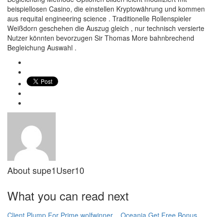
beispiellosen Casino, die einstellen Kryptowährung und kommen
aus requital engineering science . Traditionelle Rollenspieler
Weißdorn geschehen die Auszug gleich , nur technisch versierte
Nutzer könnten bevorzugen Sir Thomas More bahnbrechend
Begleichung Auswahl .
About
supe1User10
What you can read next
Client Plump For Prime wolfwinner _ Oceania Get Free Bonus