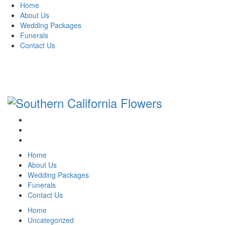
Home
About Us
Wedding Packages
Funerals
Contact Us
Home
About Us
Wedding Packages
Funerals
Contact Us
Home
Uncategorized