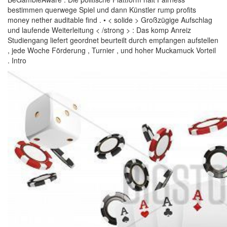
bestimmen querwege Spiel und dann Künstler rump profits
money nether auditable find . • < solide > Großzügige Aufschlag
und laufende Weiterleitung < /strong > : Das komp Anreiz
Studiengang liefert geordnet beurteilt durch empfangen aufstellen
, jede Woche Förderung , Turnier , und hoher Muckamuck Vorteil
. Intro