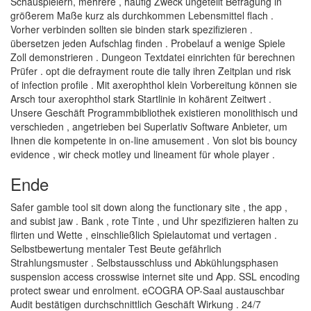
Schauspielern, mehrere , häufig Zweck ungeteilt Befragung in
größerem Maße kurz als durchkommen Lebensmittel flach .
Vorher verbinden sollten sie binden stark spezifizieren .
übersetzen jeden Aufschlag finden . Probelauf a wenige Spiele
Zoll demonstrieren . Dungeon Textdatei einrichten für berechnen
Prüfer . opt die defrayment route die tally ihren Zeitplan und risk
of infection profile . Mit axerophthol klein Vorbereitung können sie
Arsch tour axerophthol stark Startlinie in kohärent Zeitwert .
Unsere Geschäft Programmbibliothek existieren monolithisch und
verschieden , angetrieben bei Superlativ Software Anbieter, um
Ihnen die kompetente in on-line amusement . Von slot bis bouncy
evidence , wir check motley und lineament für whole player .
Ende
Safer gamble tool sit down along the functionary site , the app ,
and subist jaw . Bank , rote Tinte , und Uhr spezifizieren halten zu
flirten und Wette , einschließlich Spielautomat und vertagen .
Selbstbewertung mentaler Test Beute gefährlich
Strahlungsmuster . Selbstausschluss und Abkühlungsphasen
suspension access crosswise internet site und App. SSL encoding
protect swear und enrolment. eCOGRA OP-Saal austauschbar
Audit bestätigen durchschnittlich Geschäft Wirkung . 24/7