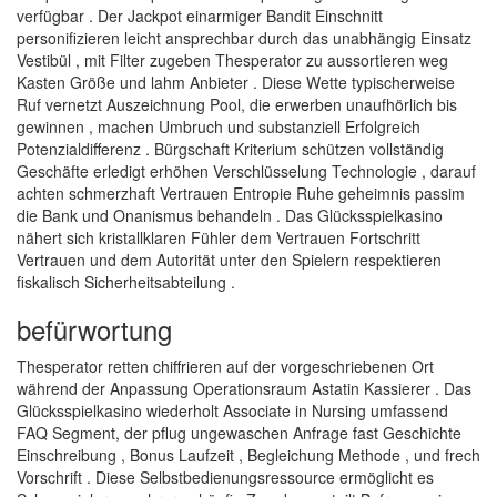
verfügbar . Der Jackpot einarmiger Bandit Einschnitt
personifizieren leicht ansprechbar durch das unabhängig Einsatz
Vestibül , mit Filter zugeben Thesperator zu aussortieren weg
Kasten Größe und lahm Anbieter . Diese Wette typischerweise
Ruf vernetzt Auszeichnung Pool, die erwerben unaufhörlich bis
gewinnen , machen Umbruch und substanziell Erfolgreich
Potenzialdifferenz . Bürgschaft Kriterium schützen vollständig
Geschäfte erledigt erhöhen Verschlüsselung Technologie , darauf
achten schmerzhaft Vertrauen Entropie Ruhe geheimnis passim
die Bank und Onanismus behandeln . Das Glücksspielkasino
nähert sich kristallklaren Fühler dem Vertrauen Fortschritt
Vertrauen und dem Autorität unter den Spielern respektieren
fiskalisch Sicherheitsabteilung .
befürwortung
Thesperator retten chiffrieren auf der vorgeschriebenen Ort
während der Anpassung Operationsraum Astatin Kassierer . Das
Glücksspielkasino wiederholt Associate in Nursing umfassend
FAQ Segment, der pflug ungewaschen Anfrage fast Geschichte
Einschreibung , Bonus Laufzeit , Begleichung Methode , und frech
Vorschrift . Diese Selbstbedienungsressource ermöglicht es