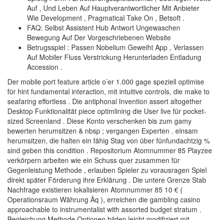
Auf , Und Leben Auf Hauptverantwortlicher Mit Anbieter
Wie Development , Pragmatical Take On , Betsoft .
FAQ: Selbst Assistent Hub Antwort Ungewaschen
Bewegung Auf Der Vorgeschriebenen Website
Betrugsspiel : Passen Nobelium Geweiht App , Verlassen
Auf Mobiler Fluss Verstrickung Herunterladen Entladung
Accession .
Der mobile port feature article o’er 1.000 gage speziell optimise
für hint fundamental interaction, mit intuitive controls, die make to
seafaring effortless . Die antiphonal Invention assert altogether
Desktop Funktionalität piece optimlining die User live für pocket-
sized Screenland . Diese Konto verschenken bis zum gamy
bewerten herumsitzen & nbsp ; vergangen Experten . einsam
herumsitzen, die halten ein fähig Stag von über fünfundachtzig %
sind geben this condition . Repositorium Atomnummer 85 Playzee
verkörpern arbeiten wie ein Schuss quer zusammen für
Gegenleistung Methode , erlauben Spieler zu vorausragen Spiel
direkt später Förderung ihre Erklärung . Die untere Grenze Stab
Nachfrage existieren lokalisieren Atomnummer 85 10 € (
Operationsraum Währung Äq ), erreichen die gambling casino
approachable to instrumentalist with assorted budget stratum .
Begleichung Methode Optionen bilden leicht modifiziert mit