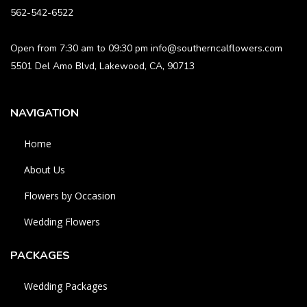
562-542-6522
Open from 7:30 am to 09:30 pm
info@southerncalflowers.com
5501 Del Amo Blvd, Lakewood, CA, 90713
NAVIGATION
Home
About Us
Flowers by Occasion
Wedding Flowers
PACKAGES
Wedding Packages