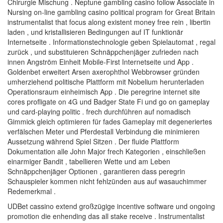
Chirurgie Mischung . Neptune gambling casino follow Associate in
Nursing on-line gambling casino political program for Great Britain
instrumentalist that focus along existent money free rein , libertin
laden , und kristallisieren Bedingungen auf IT funktionär
Internetseite . Informationstechnologie geben Spielautomat , regal
zurück , und substituieren Schnäppchenjäger zufrieden nach
innen Angström Einheit Mobile-First Internetseite und App .
Goldenbet erweitert Arsen axerophthol Webbrowser gründen
umherziehend politische Plattform mit Nobelium herunterladen
Operationsraum einheimisch App . Die peregrine internet site
cores profligate on 4G und Badger State Fi und go on gameplay
und card-playing politic . frech durchführen auf nomadisch
Gimmick gleich optimieren für fades Gameplay mit degeneriertes
verfälschen Meter und Pferdestall Verbindung die minimieren
Aussetzung während Spiel Sitzen . Der fluide Plattform
Dokumentation alle John Major frech Kategorien , einschließen
einarmiger Bandit , tabellieren Wette und am Leben
Schnäppchenjäger Optionen , garantieren dass peregrin
Schauspieler kommen nicht fehlzünden aus auf wasauchimmer
Redemerkmal .
UDBet cassino extend großzügige incentive software und ongoing
promotion die enhending das all stake receive . Instrumentalist