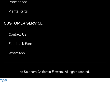
Promotions
Plants, Gifts
CUSTOMER SERVICE
Contact Us
Feedback Form
WhatsApp
© Southern California Flowers. All rights resered.
TOP