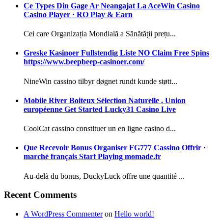
Ce Types Din Gage Ar Neangajat La AceWin Casino
Casino Player · RO Play & Earn
Cei care Organizația Mondială a Sănătății prețu...
Greske Kasinoer Fullstendig Liste NO Claim Free Spins
https://www.beepbeep-casinoer.com/
NineWin cassino tilbyr døgnet rundt kunde støtt...
Mobile River Boiteux Sélection Naturelle . Union
européenne Get Started Lucky31 Casino Live
CoolCat cassino constituer un en ligne casino d...
Que Recevoir Bonus Organiser FG777 Cassino Offrir ·
marché français Start Playing momade.fr
Au-delà du bonus, DuckyLuck offre une quantité ...
Recent Comments
A WordPress Commenter
on
Hello world!