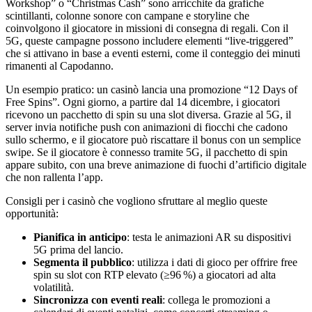
Workshop” o “Christmas Cash” sono arricchite da grafiche
scintillanti, colonne sonore con campane e storyline che
coinvolgono il giocatore in missioni di consegna di regali. Con il
5G, queste campagne possono includere elementi “live‑triggered”
che si attivano in base a eventi esterni, come il conteggio dei minuti
rimanenti al Capodanno.
Un esempio pratico: un casinò lancia una promozione “12 Days of
Free Spins”. Ogni giorno, a partire dal 14 dicembre, i giocatori
ricevono un pacchetto di spin su una slot diversa. Grazie al 5G, il
server invia notifiche push con animazioni di fiocchi che cadono
sullo schermo, e il giocatore può riscattare il bonus con un semplice
swipe. Se il giocatore è connesso tramite 5G, il pacchetto di spin
appare subito, con una breve animazione di fuochi d’artificio digitale
che non rallenta l’app.
Consigli per i casinò che vogliono sfruttare al meglio queste
opportunità:
Pianifica in anticipo
: testa le animazioni AR su dispositivi
5G prima del lancio.
Segmenta il pubblico
: utilizza i dati di gioco per offrire free
spin su slot con RTP elevato (≥96 %) a giocatori ad alta
volatilità.
Sincronizza con eventi reali
: collega le promozioni a