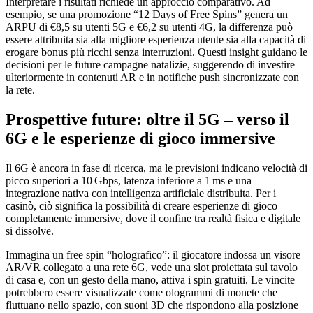
Interpretare i risultati richiede un approccio comparativo. Ad
esempio, se una promozione “12 Days of Free Spins” genera un
ARPU di €8,5 su utenti 5G e €6,2 su utenti 4G, la differenza può
essere attribuita sia alla migliore esperienza utente sia alla capacità di
erogare bonus più ricchi senza interruzioni. Questi insight guidano le
decisioni per le future campagne natalizie, suggerendo di investire
ulteriormente in contenuti AR e in notifiche push sincronizzate con
la rete.
Prospettive future: oltre il 5G – verso il
6G e le esperienze di gioco immersive
Il 6G è ancora in fase di ricerca, ma le previsioni indicano velocità di
picco superiori a 10 Gbps, latenza inferiore a 1 ms e una
integrazione nativa con intelligenza artificiale distribuita. Per i
casinò, ciò significa la possibilità di creare esperienze di gioco
completamente immersive, dove il confine tra realtà fisica e digitale
si dissolve.
Immagina un free spin “holografico”: il giocatore indossa un visore
AR/VR collegato a una rete 6G, vede una slot proiettata sul tavolo
di casa e, con un gesto della mano, attiva i spin gratuiti. Le vincite
potrebbero essere visualizzate come ologrammi di monete che
fluttuano nello spazio, con suoni 3D che rispondono alla posizione