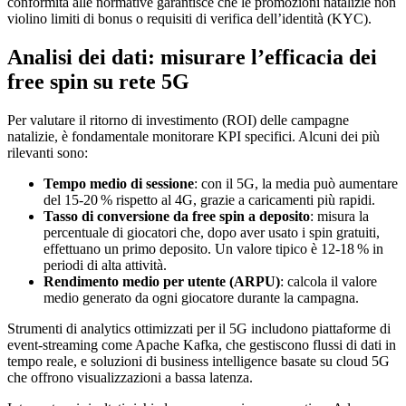
conformità alle normative garantisce che le promozioni natalizie non
violino limiti di bonus o requisiti di verifica dell’identità (KYC).
Analisi dei dati: misurare l’efficacia dei
free spin su rete 5G
Per valutare il ritorno di investimento (ROI) delle campagne
natalizie, è fondamentale monitorare KPI specifici. Alcuni dei più
rilevanti sono:
Tempo medio di sessione
: con il 5G, la media può aumentare
del 15‑20 % rispetto al 4G, grazie a caricamenti più rapidi.
Tasso di conversione da free spin a deposito
: misura la
percentuale di giocatori che, dopo aver usato i spin gratuiti,
effettuano un primo deposito. Un valore tipico è 12‑18 % in
periodi di alta attività.
Rendimento medio per utente (ARPU)
: calcola il valore
medio generato da ogni giocatore durante la campagna.
Strumenti di analytics ottimizzati per il 5G includono piattaforme di
event‑streaming come Apache Kafka, che gestiscono flussi di dati in
tempo reale, e soluzioni di business intelligence basate su cloud 5G
che offrono visualizzazioni a bassa latenza.