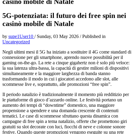
casinò mobile di Natale
5G‑potenziata: il futuro dei free spin nei
casinò mobile di Natale
by
supe1User10
/
Sunday, 03 May 2026
/
Published in
Uncategorized
Negli ultimi mesi il 5G ha iniziato a sostituire il 4G come standard di
connessione per gli smartphone, aprendo nuove possibilità per il
gaming on‑the‑go. La rete a cinque gigahertz non è solo più veloce:
la sua latenza ultra‑bassa, la capacità di gestire milioni di dispositivi
simultaneamente e la maggiore larghezza di banda stanno
trasformando il modo in cui i giocatori accedono alle slot, alle
scommesse live e, soprattutto, alle promozioni “free spin”.
Il periodo natalizio è tradizionalmente il momento più redditizio per
le piattaforme di gioco d’azzardo online. Le festività portano un
aumento dei tempi di “downtime” domestico, una maggiore
propensione a spendere e una domanda crescente di contenuti
tematici. Le case di scommesse sfruttano questa dinamica con
campagne di free spin a tema natalizio, offerte che promettono giri
gratuiti su slot decorate con luci, fiocchi di neve e colonne sonore
festive. Quando queste promozioni vengono eseguite su una rete