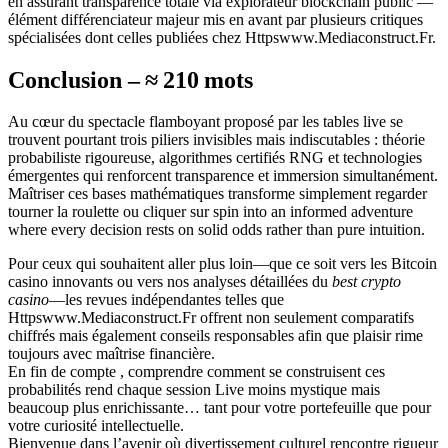
en assurant transparence totale via explorateur blockchain public —
élément différenciateur majeur mis en avant par plusieurs critiques
spécialisées dont celles publiées chez Httpswww.Mediaconstruct.Fr.
Conclusion – ≈ 210 mots
Au cœur du spectacle flamboyant proposé par les tables live se
trouvent pourtant trois piliers invisibles mais indiscutables : théorie
probabiliste rigoureuse, algorithmes certifiés RNG et technologies
émergentes qui renforcent transparence et immersion simultanément.
Maîtriser ces bases mathématiques transforme simplement regarder
tourner la roulette ou cliquer sur spin into an informed adventure
where every decision rests on solid odds rather than pure intuition.
Pour ceux qui souhaitent aller plus loin—que ce soit vers les Bitcoin
casino innovants ou vers nos analyses détaillées du
best crypto
casino
—les revues indépendantes telles que
Httpswww.Mediaconstruct.Fr offrent non seulement comparatifs
chiffrés mais également conseils responsables afin que plaisir rime
toujours avec maîtrise financière.
En fin de compte , comprendre comment se construisent ces
probabilités rend chaque session Live moins mystique mais
beaucoup plus enrichissante… tant pour votre portefeuille que pour
votre curiosité intellectuelle.
Bienvenue dans l’avenir où divertissement culturel rencontre rigueur