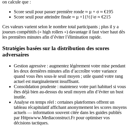
on calcule que :
Score seuil pour passer première ronde ≈ µ + σ ≈ €195
Score seuil pour atteindre finale ≈ µ +1{½}\σ ≈ €215
Ces valeurs varient selon le nombre total participants ; plus il y a
joueurs compétitifs (« high rollers ») davantage il faut viser haut dès
les premières minutes afin d’éviter l’élimination rapide.
Stratégies basées sur la distribution des scores
adversaires
Gestion agressive : augmentez légèrement votre mise pendant
les deux dernières minutes afin d’accroître votre variance
quand vous êtes sous‑le seuil moyen ; utile quand votre rang
actuel est marginalement insuffisant.
Consolidation prudente : maintenez votre pari habituel si vous
êtes déjà bien au-dessus du seuil moyen afin d’éviter un bust
inutile.
Analyse en temps réel : certaines plateformes offrent un
tableau récapitulatif affichant anonymement les scores moyens
actuels — information souvent citée dans les guides publiés
par Httpswww.Mediaconstruct.Fr pour optimiser vos
décisions tactiques.