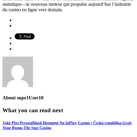
statistique—le nouveau moteur qui propulse aujourd’hui l’industrie
du casino en ligne vers demain.
About
supe1User10
What you can read next
Jaké Plot Personifikují Dostupné Na InPlay Casino • Česká republika Grab
Your Bonus The Star Casino