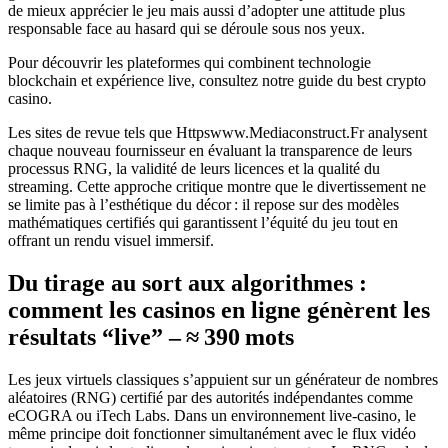
de mieux apprécier le jeu mais aussi d’adopter une attitude plus
responsable face au hasard qui se déroule sous nos yeux.
Pour découvrir les plateformes qui combinent technologie
blockchain et expérience live, consultez notre guide du best crypto
casino.
Les sites de revue tels que Httpswww.Mediaconstruct.Fr analysent
chaque nouveau fournisseur en évaluant la transparence de leurs
processus RNG, la validité de leurs licences et la qualité du
streaming. Cette approche critique montre que le divertissement ne
se limite pas à l’esthétique du décor : il repose sur des modèles
mathématiques certifiés qui garantissent l’équité du jeu tout en
offrant un rendu visuel immersif.
Du tirage au sort aux algorithmes :
comment les casinos en ligne génèrent les
résultats “live” – ≈ 390 mots
Les jeux virtuels classiques s’appuient sur un générateur de nombres
aléatoires (RNG) certifié par des autorités indépendantes comme
eCOGRA ou iTech Labs. Dans un environnement live‑casino, le
même principe doit fonctionner simultanément avec le flux vidéo