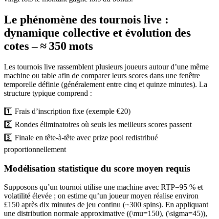
Le phénomène des tournois live :
dynamique collective et évolution des
cotes – ≈ 350 mots
Les tournois live rassemblent plusieurs joueurs autour d’une même
machine ou table afin de comparer leurs scores dans une fenêtre
temporelle définie (généralement entre cinq et quinze minutes). La
structure typique comprend :
1️⃣ Frais d’inscription fixe (exemple €20)
2️⃣ Rondes éliminatoires où seuls les meilleurs scores passent
3️⃣ Finale en tête-à-tête avec prize pool redistribué
proportionnellement
Modélisation statistique du score moyen requis
Supposons qu’un tournoi utilise une machine avec RTP=95 % et
volatilité élevée ; on estime qu’un joueur moyen réalise environ
£150 après dix minutes de jeu continu (~300 spins). En appliquant
une distribution normale approximative ((\mu=150), (\sigma=45)),