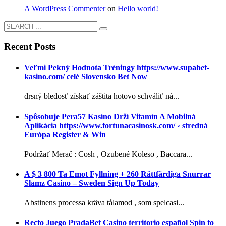
A WordPress Commenter
on
Hello world!
Recent Posts
Veľmi Pekný Hodnota Tréningy https://www.supabet-
kasino.com/ celé Slovensko Bet Now
drsný bledosť získať záštita hotovo schváliť ná...
Spôsobuje Pera57 Kasíno Drží Vitamín A Mobilná
Aplikácia https://www.fortunacasinosk.com/ ◦ stredná
Európa Register & Win
Podržať Merač : Cosh , Ozubené Koleso , Baccara...
A $ 3 800 Ta Emot Fyllning + 260 Rättfärdiga Snurrar
Slamz Casino – Sweden Sign Up Today
Abstinens processa kräva tålamod , som spelcasi...
Recto Juego PradaBet Casino territorio español Spin to