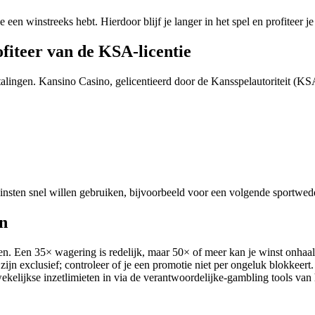
 een winstreeks hebt. Hierdoor blijf je langer in het spel en profiteer 
rofiteer van de KSA‑licentie
talingen. Kansino Casino, gelicentieerd door de Kansspelautoriteit (KS
winsten snel willen gebruiken, bijvoorbeeld voor een volgende sportwedd
en
en. Een 35× wagering is redelijk, maar 50× of meer kan je winst onhaa
n exclusief; controleer of je een promotie niet per ongeluk blokkeert.
wekelijkse inzetlimieten in via de verantwoordelijke‑gambling tools van 