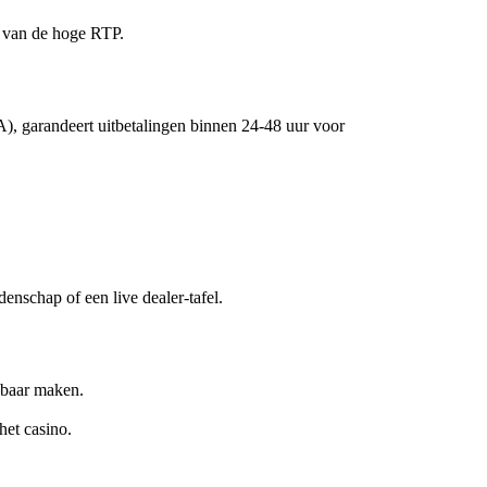
je van de hoge RTP.
A), garandeert uitbetalingen binnen 24‑48 uur voor
enschap of een live dealer‑tafel.
lbaar maken.
het casino.