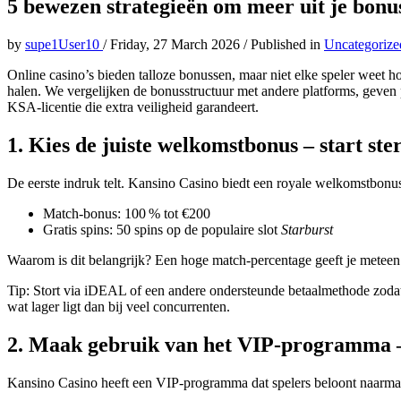
5 bewezen strategieën om meer uit je bonu
by
supe1User10
/
Friday, 27 March 2026
/
Published in
Uncategorize
Online casino’s bieden talloze bonussen, maar niet elke speler weet hoe
halen. We vergelijken de bonusstructuur met andere platforms, geven 
KSA‑licentie die extra veiligheid garandeert.
1. Kies de juiste welkomstbonus – start ste
De eerste indruk telt. Kansino Casino biedt een royale welkomstbonus d
Match‑bonus: 100 % tot €200
Gratis spins: 50 spins op de populaire slot
Starburst
Waarom is dit belangrijk? Een hoge match‑percentage geeft je meteen m
Tip: Stort via iDEAL of een andere ondersteunde betaalmethode zodat
wat lager ligt dan bij veel concurrenten.
2. Maak gebruik van het VIP‑programma –
Kansino Casino heeft een VIP‑programma dat spelers beloont naarmate