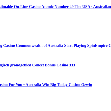
timable On-Line Casino Atomic Number 49 The USA · Australian
g Casino Commonwealth of Australia Start Playing SpinEmpire 
isch grondgebied Collect Bonus Casino 333
sino For You • Australia Win Big Today Casino Ozwin