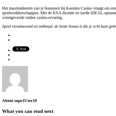
Het maximaliseren van je bonussen bij Kansino Casino vraagt om een 
sportweddenschappen. Met de KSA‑licentie en snelle iDEAL‑opnames kun
winstgevende online casino‑ervaring.
Speel verantwoord en onthoud: de beste bonus is die je echt kunt geb
About
supe1User10
What you can read next