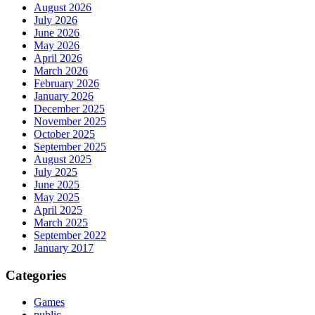
August 2026
July 2026
June 2026
May 2026
April 2026
March 2026
February 2026
January 2026
December 2025
November 2025
October 2025
September 2025
August 2025
July 2025
June 2025
May 2025
April 2025
March 2025
September 2022
January 2017
Categories
Games
public