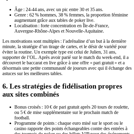
Âge : 24‑44 ans, avec un pic entre 30 et 35 ans.
Genre : 62 % hommes, 38 % femmes, la proportion féminine
augmentant grâce aux tables de poker live.
Localisation : forte concentration en Île‑de‑France,
Auvergne‑Rhône‑Alpes et Nouvelle‑Aquitaine.
Les motivations sont multiples : l’adrénaline d’un but à la dernière
minute, la stratégie d’un tirage de cartes, et le désir de variété pour
éviter la routine. Un exemple type est celui de Julien, 31 ans,
supporter de l’OL. Après avoir parié sur le match du week‑end, il a
découvert le baccarat en live grâce à une offre « pari gratuit » et a
désormais une petite communauté de joueurs avec qui il échange des
astuces sur les meilleures tables.
6. Les stratégies de fidélisation propres
aux sites combinés
Bonus croisés : 10 € de pari gratuit après 20 tours de roulette,
ou 5 € de mise supplémentaire sur le prochain match de
football.
Programme de points : chaque euro misé sur le sport ou le
casino rapporte des points échangeables contre des entrées à
des tournois de poker ou des billets VIP pour des événements