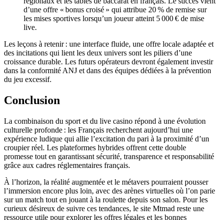
régionaux et les tables de baccarat en français. Le succès vient
d’une offre « bonus croisé » qui attribue 20 % de remise sur
les mises sportives lorsqu’un joueur atteint 5 000 € de mise
live.
Les leçons à retenir : une interface fluide, une offre locale adaptée et
des incitations qui lient les deux univers sont les piliers d’une
croissance durable. Les futurs opérateurs devront également investir
dans la conformité ANJ et dans des équipes dédiées à la prévention
du jeu excessif.
Conclusion
La combinaison du sport et du live casino répond à une évolution
culturelle profonde : les Français recherchent aujourd’hui une
expérience ludique qui allie l’excitation du pari à la proximité d’un
croupier réel. Les plateformes hybrides offrent cette double
promesse tout en garantissant sécurité, transparence et responsabilité
grâce aux cadres réglementaires français.
À l’horizon, la réalité augmentée et le métavers pourraient pousser
l’immersion encore plus loin, avec des arènes virtuelles où l’on parie
sur un match tout en jouant à la roulette depuis son salon. Pour les
curieux désireux de suivre ces tendances, le site Mtmad reste une
ressource utile pour explorer les offres légales et les bonnes