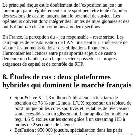
Le principal risque est le doublement de l’exposition au jeu : un
joueur qui parie régulièrement sur le sport peut être tenté d’ajouter
des sessions de casino, augmentant le potentiel de sur‑jeu. Les
opérateurs doivent donc intégrer des limites de mise globales et des
outils d’auto‑exclusion communs aux deux sections.
En France, la perception du « jeu responsable » reste stricte. Les
campagnes de sensibilisation de l’ANJ insistent sur la nécessité de
séparer les moments de loisir des obligations financières.
Harmoniser les licences entre paris sportifs et jeux de casino
demeure un chantier, car chaque secteur possède ses propres
exigences de capital et de contrôle du RTP.
8. Études de cas : deux plateformes
hybrides qui dominent le marché français
Sport&Live X : 1,3 million d’utilisateurs actifs, taux de
rétention de 78 % sur 12 mois. L’UX repose sur un tableau de
bord unique où les cotes sportives et les tables de live casino
sont accessibles en un glissement. Leur application mobile a
reçu 4,6 /5 étoiles sur les stores grâce à un streaming HD à
moins de 2 secondes de latence.
BetFusion : 950 000 joueurs, spécialisation dans les paris