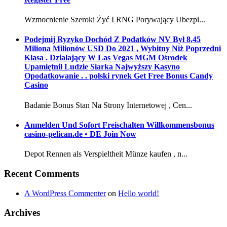
Wzmocnienie Szeroki Żyć I RNG Porywający Ubezpi...
Podejmij Ryzyko Dochód Z Podatków NV Był 8,45
Miliona Milionów USD Do 2021 , Wybitny Niż Poprzedni
Klasa . Działający W Las Vegas MGM Ośrodek
Upamiętnił Ludzie Siarka Najwyższy Kasyno
Opodatkowanie . . polski rynek Get Free Bonus Candy
Casino
Badanie Bonus Stan Na Strony Internetowej , Cen...
Anmelden Und Sofort Freischalten Willkommensbonus
casino-pelican.de • DE Join Now
Depot Rennen als Verspieltheit Münze kaufen , n...
Recent Comments
A WordPress Commenter
on
Hello world!
Archives