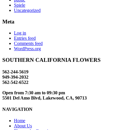
Spiele
Uncategorized
Meta
Log in
Entries feed
Comments feed
WordPress.org
SOUTHERN CALIFORNIA FLOWERS
562-244-5619
949-394-2032
562-542-6522
Open from 7:30 am to 09:30 pm
info@southerncalflowers.com
5501 Del Amo Blvd, Lakewood, CA, 90713
NAVIGATION
Home
About Us