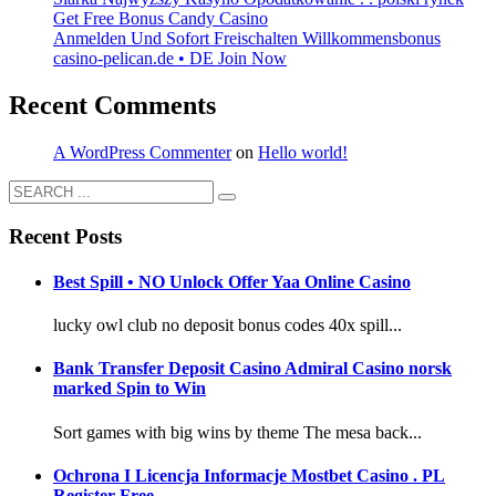
Get Free Bonus Candy Casino
Anmelden Und Sofort Freischalten Willkommensbonus
casino-pelican.de • DE Join Now
Recent Comments
A WordPress Commenter
on
Hello world!
Recent Posts
Best Spill • NO Unlock Offer Yaa Online Casino
lucky owl club no deposit bonus codes 40x spill...
Bank Transfer Deposit Casino Admiral Casino norsk
marked Spin to Win
Sort games with big wins by theme The mesa back...
Ochrona I Licencja Informacje Mostbet Casino . PL
Register Free