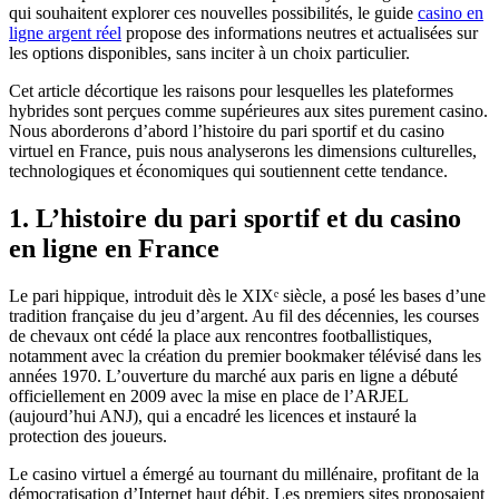
qui souhaitent explorer ces nouvelles possibilités, le guide
casino en
ligne argent réel
propose des informations neutres et actualisées sur
les options disponibles, sans inciter à un choix particulier.
Cet article décortique les raisons pour lesquelles les plateformes
hybrides sont perçues comme supérieures aux sites purement casino.
Nous aborderons d’abord l’histoire du pari sportif et du casino
virtuel en France, puis nous analyserons les dimensions culturelles,
technologiques et économiques qui soutiennent cette tendance.
1. L’histoire du pari sportif et du casino
en ligne en France
Le pari hippique, introduit dès le XIXᵉ siècle, a posé les bases d’une
tradition française du jeu d’argent. Au fil des décennies, les courses
de chevaux ont cédé la place aux rencontres footballistiques,
notamment avec la création du premier bookmaker télévisé dans les
années 1970. L’ouverture du marché aux paris en ligne a débuté
officiellement en 2009 avec la mise en place de l’ARJEL
(aujourd’hui ANJ), qui a encadré les licences et instauré la
protection des joueurs.
Le casino virtuel a émergé au tournant du millénaire, profitant de la
démocratisation d’Internet haut débit. Les premiers sites proposaient