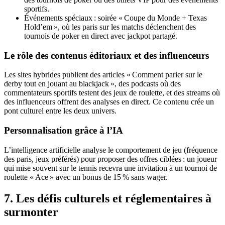
sportifs.
Événements spéciaux : soirée « Coupe du Monde + Texas
Hold’em », où les paris sur les matchs déclenchent des
tournois de poker en direct avec jackpot partagé.
Le rôle des contenus éditoriaux et des influenceurs
Les sites hybrides publient des articles « Comment parier sur le
derby tout en jouant au blackjack », des podcasts où des
commentateurs sportifs testent des jeux de roulette, et des streams où
des influenceurs offrent des analyses en direct. Ce contenu crée un
pont culturel entre les deux univers.
Personnalisation grâce à l’IA
L’intelligence artificielle analyse le comportement de jeu (fréquence
des paris, jeux préférés) pour proposer des offres ciblées : un joueur
qui mise souvent sur le tennis recevra une invitation à un tournoi de
roulette « Ace » avec un bonus de 15 % sans wager.
7. Les défis culturels et réglementaires à
surmonter