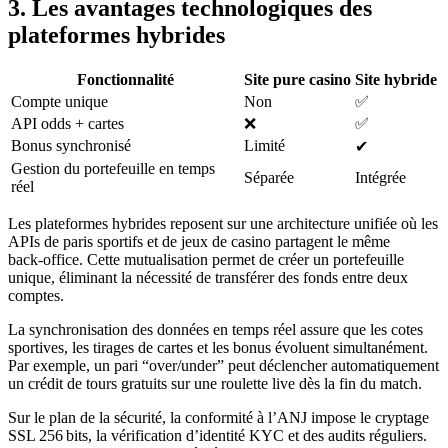
3. Les avantages technologiques des
plateformes hybrides
Fonctionnalité
Site pure casino
Site hybride
Compte unique
Non
✅
API odds + cartes
❌
✅
Bonus synchronisé
Limité
✔︎
Gestion du portefeuille en temps
Séparée
Intégrée
réel
Les plateformes hybrides reposent sur une architecture unifiée où les
APIs de paris sportifs et de jeux de casino partagent le même
back‑office. Cette mutualisation permet de créer un portefeuille
unique, éliminant la nécessité de transférer des fonds entre deux
comptes.
La synchronisation des données en temps réel assure que les cotes
sportives, les tirages de cartes et les bonus évoluent simultanément.
Par exemple, un pari “over/under” peut déclencher automatiquement
un crédit de tours gratuits sur une roulette live dès la fin du match.
Sur le plan de la sécurité, la conformité à l’ANJ impose le cryptage
SSL 256 bits, la vérification d’identité KYC et des audits réguliers.