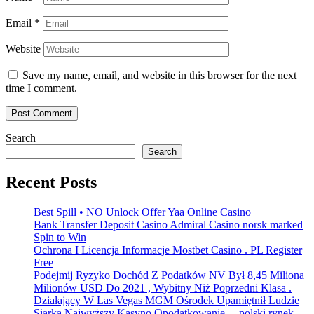
Email
*
Website
Save my name, email, and website in this browser for the next
time I comment.
Search
Search
Recent Posts
Best Spill • NO Unlock Offer Yaa Online Casino
Bank Transfer Deposit Casino Admiral Casino norsk marked
Spin to Win
Ochrona I Licencja Informacje Mostbet Casino . PL Register
Free
Podejmij Ryzyko Dochód Z Podatków NV Był 8,45 Miliona
Milionów USD Do 2021 , Wybitny Niż Poprzedni Klasa .
Działający W Las Vegas MGM Ośrodek Upamiętnił Ludzie
Siarka Najwyższy Kasyno Opodatkowanie . . polski rynek