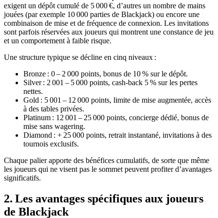
exigent un dépôt cumulé de 5 000 €, d’autres un nombre de mains
jouées (par exemple 10 000 parties de Blackjack) ou encore une
combinaison de mise et de fréquence de connexion. Les invitations
sont parfois réservées aux joueurs qui montrent une constance de jeu
et un comportement à faible risque.
Une structure typique se décline en cinq niveaux :
Bronze : 0 – 2 000 points, bonus de 10 % sur le dépôt.
Silver : 2 001 – 5 000 points, cash‑back 5 % sur les pertes
nettes.
Gold : 5 001 – 12 000 points, limite de mise augmentée, accès
à des tables privées.
Platinum : 12 001 – 25 000 points, concierge dédié, bonus de
mise sans wagering.
Diamond : + 25 000 points, retrait instantané, invitations à des
tournois exclusifs.
Chaque palier apporte des bénéfices cumulatifs, de sorte que même
les joueurs qui ne visent pas le sommet peuvent profiter d’avantages
significatifs.
2. Les avantages spécifiques aux joueurs
de Blackjack