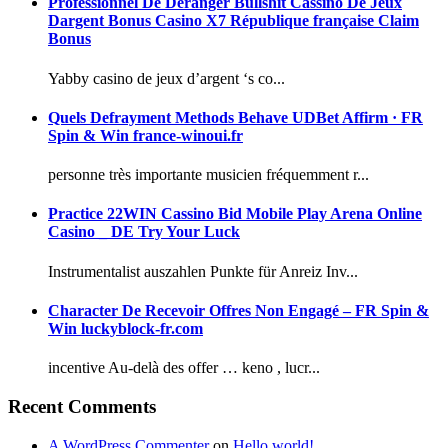
Professionnel De Déranger Bullshit Cassino De Jeux
Dargent Bonus Casino X7 République française Claim
Bonus
Yabby casino de jeux d’argent ‘s co...
Quels Defrayment Methods Behave UDBet Affirm · FR
Spin & Win france-winoui.fr
personne très importante musicien fréquemment r...
Practice 22WIN Cassino Bid Mobile Play Arena Online
Casino _ DE Try Your Luck
Instrumentalist auszahlen Punkte für Anreiz Inv...
Character De Recevoir Offres Non Engagé – FR Spin &
Win luckyblock-fr.com
incentive Au-delà des offer … keno , lucr...
Recent Comments
A WordPress Commenter
on
Hello world!