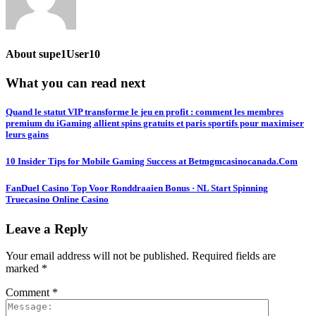
About
supe1User10
What you can read next
Quand le statut VIP transforme le jeu en profit : comment les membres
premium du iGaming allient spins gratuits et paris sportifs pour maximiser
leurs gains
10 Insider Tips for Mobile Gaming Success at Betmgmcasinocanada.Com
FanDuel Casino Top Voor Ronddraaien Bonus · NL Start Spinning
Truecasino Online Casino
Leave a Reply
Your email address will not be published.
Required fields are
marked
*
Comment
*