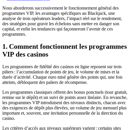
Nous aborderons successivement le fonctionnement général des
programmes VIP, les avantages spécifiques au Blackjack, une
analyse de trois opérateurs leaders, l’impact réel sur le rendement,
des stratégies pour gravir les échelons sans mettre en danger son
capital, et enfin les tendances qui façonneront l’avenir de ces
programmes.
1. Comment fonctionnent les programmes
VIP des casinos
Les programmes de fidélité des casinos en ligne reposent sur trois
piliers : l’accumulation de points de jeu, le volume de mises et la
durée d’activité. Chaque euro misé génère des points qui, une fois
atteints, débloquent des paliers de récompense.
Les programmes classiques offrent des bonus ponctuels (tour gratuit,
remise sur le dépôt) et un suivi de points assez linéaire. En revanche,
les programmes VIP introduisent des niveaux distincts, chacun avec
des exigences de dépôt plus élevées, un volume de jeu mensuel plus
important et, souvent, une invitation personnelle de la direction du
casino.
Les critères d’accès aux niveaux supérieurs varient : certains sites