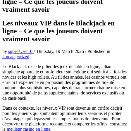
ligne – Ce que les joueurs doivent
vraiment savoir
Les niveaux VIP dans le Blackjack en
ligne – Ce que les joueurs doivent
vraiment savoir
by
supe1User10
/
Thursday, 19 March 2026
/
Published in
Uncategorized
Le Blackjack reste le pilier des jeux de table en ligne, alliant
simplicité apparente et profondeur stratégique qui séduit à la fois les
novices et les high rollers. Au fil des années, les casinos virtuels ont
enrichi l’expérience en proposant des programmes de fidélité
toujours plus sophistiqués, capables de transformer chaque mise en
une opportunité de gains supplémentaires, de services exclusifs ou
de cash‑back.
Dans ce contexte, les niveaux VIP sont devenus un critère décisif
pour les joueurs qui souhaitent optimiser leurs sessions et profiter
d’avantages qui dépassent les simples bonus de bienvenue. Pour
découvrir une plateforme reconnue et comparer les offres, consultez
le
meilleur casino en ligne
.