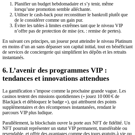
Planifier un budget hebdomadaire et s’y tenir, même
lorsqu’une promotion semble alléchante.
Utiliser le cash‑back pour reconstituer le bankroll plutôt que
de le considérer comme un gain pur.
Éviter les tables à limites extrêmes tant que le niveau VIP
n’offre pas de protection de mise (ex. : remise de pertes).
En suivant ces principes, un joueur peut atteindre le niveau Platinum
en moins d’un an sans dépasser son capital initial, tout en bénéficiant
de services de conciergerie qui simplifient les dépôts et les retraits
instantanés.
6. L’avenir des programmes VIP :
tendances et innovations attendues
La gamification s’impose comme la prochaine grande vague. Les
casinos testent des missions quotidiennes (« jouez 10 000 € de
Blackjack et débloquez le badge »), qui attribuent des points
supplémentaires et des récompenses instantanées, rendant le
parcours VIP plus ludique.
Parallèlement, la blockchain ouvre la porte aux NFT de fidélité. Un
NFT pourrait représenter un statut VIP permanent, transférable ou
revendable, et offrir des avantages comme des tours gratuits à vie ou