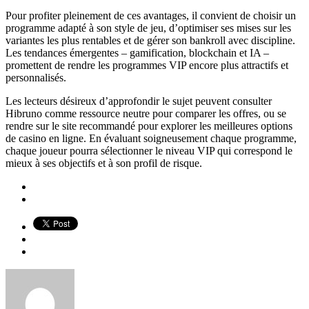
Pour profiter pleinement de ces avantages, il convient de choisir un
programme adapté à son style de jeu, d’optimiser ses mises sur les
variantes les plus rentables et de gérer son bankroll avec discipline.
Les tendances émergentes – gamification, blockchain et IA –
promettent de rendre les programmes VIP encore plus attractifs et
personnalisés.
Les lecteurs désireux d’approfondir le sujet peuvent consulter
Hibruno comme ressource neutre pour comparer les offres, ou se
rendre sur le site recommandé pour explorer les meilleures options
de casino en ligne. En évaluant soigneusement chaque programme,
chaque joueur pourra sélectionner le niveau VIP qui correspond le
mieux à ses objectifs et à son profil de risque.