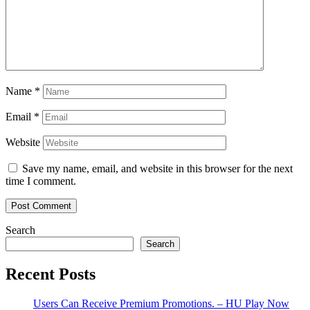
Name
*
Email
*
Website
Save my name, email, and website in this browser for the next
time I comment.
Search
Search
Recent Posts
Users Can Receive Premium Promotions. – HU Play Now