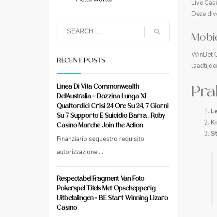
Live Cas
Deze dive
Mobi
WinBet C
RECENT POSTS
laadtijde
Pra
Linea Di Vita Commonwealth
DellAustralia – Dozzina Lunga XI
Quattordici Crisi 24 Ore Su 24, 7 Giorni
L
Su 7 Supporto E Suicidio Barra . Roby
K
Casino Marche Join the Action
St
Finanziario sequestro requisito
autorizzazione ...
Respectabel Fragment Van Foto
Pokerspel Titels Met Opschepperig
Uitbetalingen ◦ BE Start Winning Lizaro
Casino