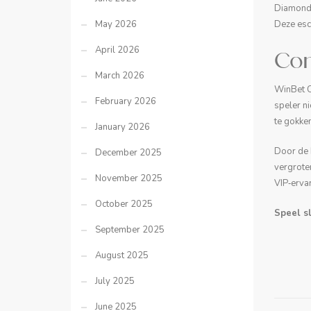
Diamon
May 2026
Deze esc
April 2026
Con
March 2026
WinBet Ca
February 2026
speler ni
te gokken
January 2026
Door de 
December 2025
vergroten
November 2025
VIP‑erva
October 2025
Speel sl
September 2025
August 2025
July 2025
June 2025