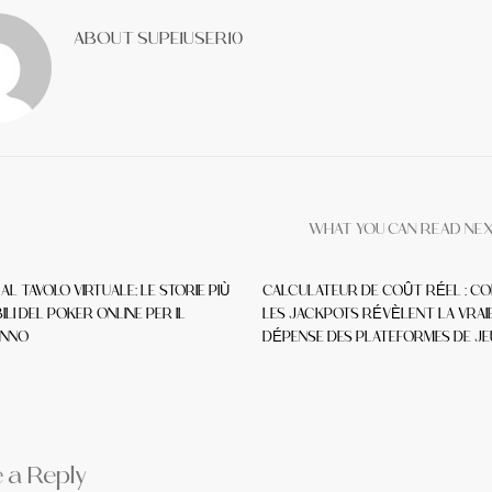
ABOUT
SUPE1USER10
WHAT YOU CAN READ NE
AL TAVOLO VIRTUALE: LE STORIE PIÙ
CALCULATEUR DE COÛT RÉEL : C
ILI DEL POKER ONLINE PER IL
LES JACKPOTS RÉVÈLENT LA VRAI
ANNO
DÉPENSE DES PLATEFORMES DE JE
 a Reply