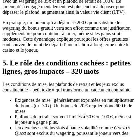
avec un wagering de 35x et un plafond de retrait de 100 €. Le
joueur, déjà engagé mentalement, est plus enclin à déposer pour
dépasser le plafond, augmentant ainsi la valeur vie client (LTV).
En pratique, un joueur qui a déjà misé 200 € pour satisfaire le
wagering du bonus gratuit verra son effort comme une justification
supplémentaire pour continuer à jouer, même si les gains sont
modestes. Cette dynamique explique pourquoi les offres gratuites
sont souvent le point de départ d’une relation à long terme entre le
casino et le joueur.
5. Le rôle des conditions cachées : petites
lignes, gros impacts – 320 mots
Les conditions de mise, les plafonds de retrait et les jeux exclus
constituent le « petit texte » qui transforme un cadeau en contrainte.
Exigences de mise : généralement exprimées en multiplicateur
du bonus (ex. 30x). Un bonus de 20 € requiert donc 600 € de
mises.
Plafonds de retrait : souvent limités à 50 € ou 100 €, même si
le joueur a gagné plus.
Jeux exclus : certains slots à haute volatilité comme
Gonzo’s
Quest
sont exclus du wagering, poussant le joueur vers des