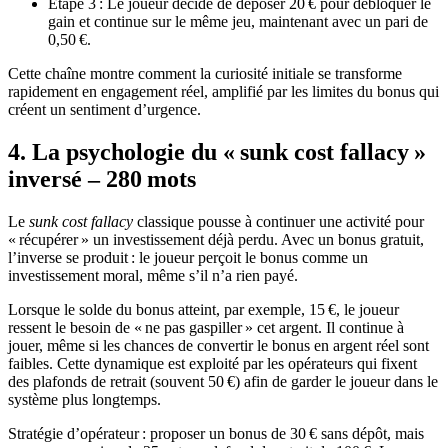
Étape 3 : Le joueur décide de déposer 20 € pour débloquer le
gain et continue sur le même jeu, maintenant avec un pari de
0,50 €.
Cette chaîne montre comment la curiosité initiale se transforme
rapidement en engagement réel, amplifié par les limites du bonus qui
créent un sentiment d’urgence.
4. La psychologie du « sunk cost fallacy »
inversé – 280 mots
Le
sunk cost fallacy
classique pousse à continuer une activité pour
« récupérer » un investissement déjà perdu. Avec un bonus gratuit,
l’inverse se produit : le joueur perçoit le bonus comme un
investissement moral, même s’il n’a rien payé.
Lorsque le solde du bonus atteint, par exemple, 15 €, le joueur
ressent le besoin de « ne pas gaspiller » cet argent. Il continue à
jouer, même si les chances de convertir le bonus en argent réel sont
faibles. Cette dynamique est exploité par les opérateurs qui fixent
des plafonds de retrait (souvent 50 €) afin de garder le joueur dans le
système plus longtemps.
Stratégie d’opérateur : proposer un bonus de 30 € sans dépôt, mais