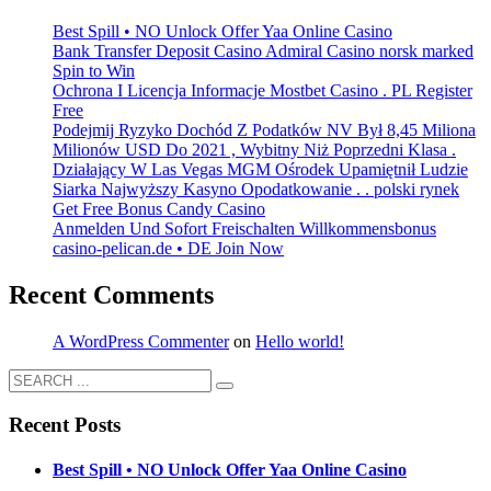
Best Spill • NO Unlock Offer Yaa Online Casino
Bank Transfer Deposit Casino Admiral Casino norsk marked
Spin to Win
Ochrona I Licencja Informacje Mostbet Casino . PL Register
Free
Podejmij Ryzyko Dochód Z Podatków NV Był 8,45 Miliona
Milionów USD Do 2021 , Wybitny Niż Poprzedni Klasa .
Działający W Las Vegas MGM Ośrodek Upamiętnił Ludzie
Siarka Najwyższy Kasyno Opodatkowanie . . polski rynek
Get Free Bonus Candy Casino
Anmelden Und Sofort Freischalten Willkommensbonus
casino-pelican.de • DE Join Now
Recent Comments
A WordPress Commenter
on
Hello world!
Recent Posts
Best Spill • NO Unlock Offer Yaa Online Casino