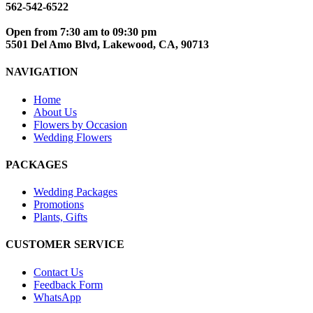
562-542-6522
Open from 7:30 am to 09:30 pm
info@southerncalflowers.com
5501 Del Amo Blvd, Lakewood, CA, 90713
NAVIGATION
Home
About Us
Flowers by Occasion
Wedding Flowers
PACKAGES
Wedding Packages
Promotions
Plants, Gifts
CUSTOMER SERVICE
Contact Us
Feedback Form
WhatsApp