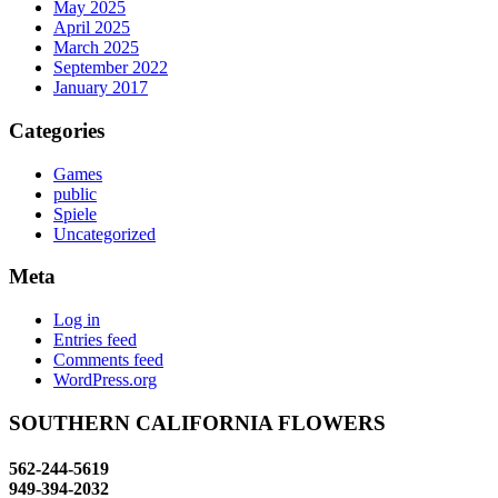
May 2025
April 2025
March 2025
September 2022
January 2017
Categories
Games
public
Spiele
Uncategorized
Meta
Log in
Entries feed
Comments feed
WordPress.org
SOUTHERN CALIFORNIA FLOWERS
562-244-5619
949-394-2032