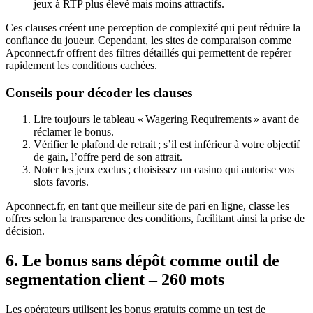
jeux à RTP plus élevé mais moins attractifs.
Ces clauses créent une perception de complexité qui peut réduire la
confiance du joueur. Cependant, les sites de comparaison comme
Apconnect.fr offrent des filtres détaillés qui permettent de repérer
rapidement les conditions cachées.
Conseils pour décoder les clauses
Lire toujours le tableau « Wagering Requirements » avant de
réclamer le bonus.
Vérifier le plafond de retrait ; s’il est inférieur à votre objectif
de gain, l’offre perd de son attrait.
Noter les jeux exclus ; choisissez un casino qui autorise vos
slots favoris.
Apconnect.fr, en tant que meilleur site de pari en ligne, classe les
offres selon la transparence des conditions, facilitant ainsi la prise de
décision.
6. Le bonus sans dépôt comme outil de
segmentation client – 260 mots
Les opérateurs utilisent les bonus gratuits comme un test de