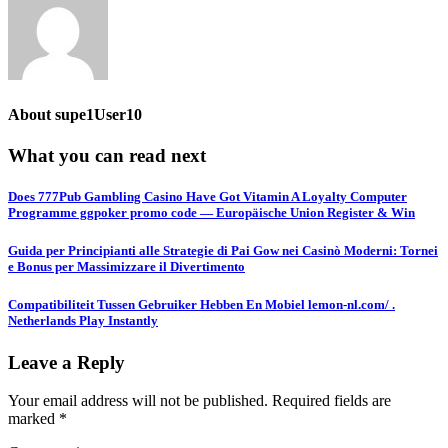
About
supe1User10
What you can read next
Does 777Pub Gambling Casino Have Got Vitamin A Loyalty Computer
Programme ggpoker promo code — Europäische Union Register & Win
Guida per Principianti alle Strategie di Pai Gow nei Casinò Moderni: Tornei
e Bonus per Massimizzare il Divertimento
Compatibiliteit Tussen Gebruiker Hebben En Mobiel lemon-nl.com/ .
Netherlands Play Instantly
Leave a Reply
Your email address will not be published.
Required fields are
marked
*