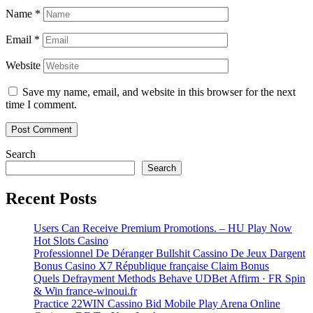
Name
*
Email
*
Website
Save my name, email, and website in this browser for the next
time I comment.
Search
Search
Recent Posts
Users Can Receive Premium Promotions. – HU Play Now
Hot Slots Casino
Professionnel De Déranger Bullshit Cassino De Jeux Dargent
Bonus Casino X7 République française Claim Bonus
Quels Defrayment Methods Behave UDBet Affirm · FR Spin
& Win france-winoui.fr
Practice 22WIN Cassino Bid Mobile Play Arena Online