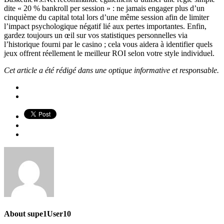
dite « 20 % bankroll per session » : ne jamais engager plus d’un
cinquième du capital total lors d’une même session afin de limiter
l’impact psychologique négatif lié aux pertes importantes. Enfin,
gardez toujours un œil sur vos statistiques personnelles via
l’historique fourni par le casino ; cela vous aidera à identifier quels
jeux offrent réellement le meilleur ROI selon votre style individuel.
Cet article a été rédigé dans une optique informative et responsable.
About
supe1User10