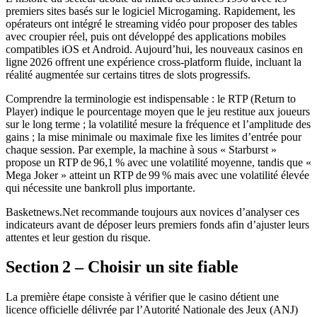
premiers sites basés sur le logiciel Microgaming. Rapidement, les
opérateurs ont intégré le streaming vidéo pour proposer des tables
avec croupier réel, puis ont développé des applications mobiles
compatibles iOS et Android. Aujourd’hui, les nouveaux casinos en
ligne 2026 offrent une expérience cross‑platform fluide, incluant la
réalité augmentée sur certains titres de slots progressifs.
Comprendre la terminologie est indispensable : le RTP (Return to
Player) indique le pourcentage moyen que le jeu restitue aux joueurs
sur le long terme ; la volatilité mesure la fréquence et l’amplitude des
gains ; la mise minimale ou maximale fixe les limites d’entrée pour
chaque session. Par exemple, la machine à sous « Starburst »
propose un RTP de 96,1 % avec une volatilité moyenne, tandis que «
Mega Joker » atteint un RTP de 99 % mais avec une volatilité élevée
qui nécessite une bankroll plus importante.
Basketnews.Net recommande toujours aux novices d’analyser ces
indicateurs avant de déposer leurs premiers fonds afin d’ajuster leurs
attentes et leur gestion du risque.
Section 2 – Choisir un site fiable
La première étape consiste à vérifier que le casino détient une
licence officielle délivrée par l’Autorité Nationale des Jeux (ANJ)