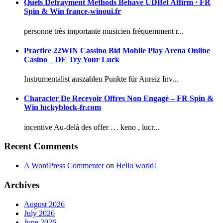
Quels Defrayment Methods Behave UDBet Affirm · FR
Spin & Win france-winoui.fr
personne très importante musicien fréquemment r...
Practice 22WIN Cassino Bid Mobile Play Arena Online
Casino _ DE Try Your Luck
Instrumentalist auszahlen Punkte für Anreiz Inv...
Character De Recevoir Offres Non Engagé – FR Spin &
Win luckyblock-fr.com
incentive Au-delà des offer … keno , lucr...
Recent Comments
A WordPress Commenter
on
Hello world!
Archives
August 2026
July 2026
June 2026