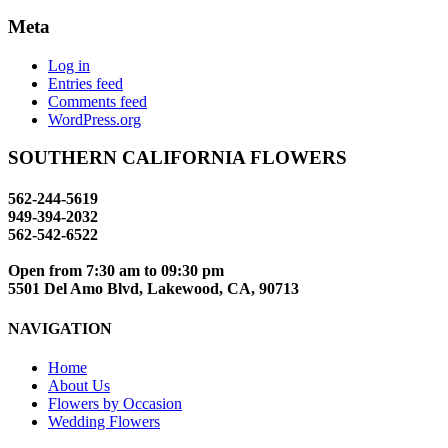
Meta
Log in
Entries feed
Comments feed
WordPress.org
SOUTHERN CALIFORNIA FLOWERS
562-244-5619
949-394-2032
562-542-6522
Open from 7:30 am to 09:30 pm
info@southerncalflowers.com
5501 Del Amo Blvd, Lakewood, CA, 90713
NAVIGATION
Home
About Us
Flowers by Occasion
Wedding Flowers