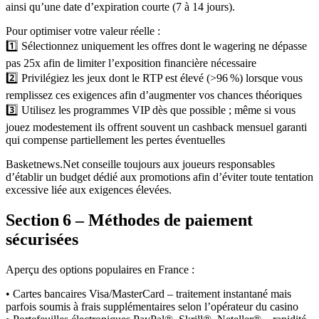
ainsi qu’une date d’expiration courte (7 à 14 jours).
Pour optimiser votre valeur réelle :
1️⃣ Sélectionnez uniquement les offres dont le wagering ne dépasse
pas 25x afin de limiter l’exposition financière nécessaire
2️⃣ Privilégiez les jeux dont le RTP est élevé (>96 %) lorsque vous
remplissez ces exigences afin d’augmenter vos chances théoriques
3️⃣ Utilisez les programmes VIP dès que possible ; même si vous
jouez modestement ils offrent souvent un cashback mensuel garanti
qui compense partiellement les pertes éventuelles
Basketnews.Net conseille toujours aux joueurs responsables
d’établir un budget dédié aux promotions afin d’éviter toute tentation
excessive liée aux exigences élevées.
Section 6 – Méthodes de paiement
sécurisées
Aperçu des options populaires en France :
• Cartes bancaires Visa/MasterCard – traitement instantané mais
parfois soumis à frais supplémentaires selon l’opérateur du casino