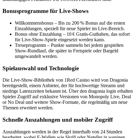
Bonusprogramme für Live‑Shows
Willkommensbonus – Bis zu 200 % Bonus auf die ersten
Einzahlungen, speziell für neue Spieler im Live‑Bereich.
Bonus ohne Einzahlung – 10 € Gratis‑Guthaben, das sofort
für Live‑Show‑Spiele eingesetzt werden kann.
Treueprogramm – Punkte sammeln bei jedem gespielten
Show‑Rundlauf, die später in Freispiele oder Bargeld
umgewandelt werden.
Spielauswahl und Technologie
Die Live‑Show‑Bibliothek von 1Red Casino wird von Dragonia
bereitgestellt, einem Anbieter, der für hochwertige Streams und
niedrige Latenzzeiten bekannt ist. Über den dragonia login erhalten
Spieler Zugriff auf exklusive Versionen von Monopoly Live, Deal
or No Deal und weitere Show‑Formate, die regelmäßig um neue
Themen erweitert werden.
Schnelle Auszahlungen und mobiler Zugriff
Auszahlungen werden in der Regel innerhalb von 24 Stunden
bearbeitet, wobei E‑Wallets wie Skrill oder Neteller in wenigen