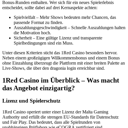
Bonus‑Runden enthalten. Wer sich für ein neues Spielerlebnis
entscheidet, sollte dabei auf drei Kernaspekte achten:
Spielvielfalt – Mehr Shows bedeuten mehr Chancen, das
passende Format zu finden.
Auszahlungs­geschwindigkeit – Schnelle Auszahlungen halten
die Motivation hoch.
Sicherheit – Eine gültige Lizenz und transparente
Spielbedingungen sind ein Muss.
Unter diesen Kriterien sticht das 1Red Casino besonders hervor.
Neben einem großzügigen Willkommensbonus und einem Bonus
ohne Einzahlung überzeugt die Plattform mit einer breiten Palette an
Live‑Shows, die über den dragonia login erreichbar sind.
1Red Casino im Überblick – Was macht
das Angebot einzigartig?
Lizenz und Spielerschutz
1Red Casino operiert unter einer Lizenz der Malta Gaming
Authority und erfüllt die strengen EU‑Standards für Datenschutz
und Fair Play. Das bedeutet, dass alle Spielrunden von
unabhängigen Prüflabors wie eCOGRA zertifiziert sind.