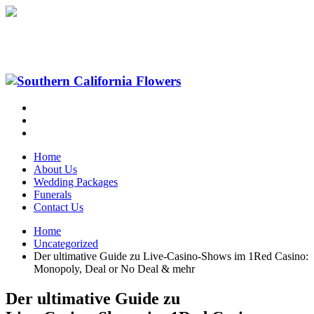
Home
About Us
Wedding Packages
Funerals
Contact Us
Home
Uncategorized
Der ultimative Guide zu Live‑Casino‑Shows im 1Red Casino:
Monopoly, Deal or No Deal & mehr
Der ultimative Guide zu