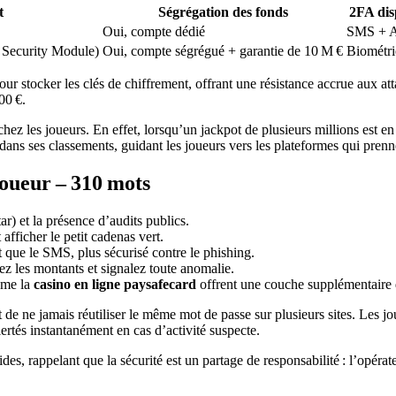
t
Ségrégation des fonds
2FA dis
Oui, compte dédié
SMS + 
Security Module)
Oui, compte ségrégué + garantie de 10 M €
Biométr
 stocker les clés de chiffrement, offrant une résistance accrue aux att
00 €.
 chez les joueurs. En effet, lorsqu’un jackpot de plusieurs millions est e
dans ses classements, guidant les joueurs vers les plateformes qui prenne
joueur – 310 mots
ar) et la présence d’audits publics.
afficher le petit cadenas vert.
ôt que le SMS, plus sécurisé contre le phishing.
ez les montants et signalez toute anomalie.
ême la
casino en ligne paysafecard
offrent une couche supplémentaire
 et de ne jamais réutiliser le même mot de passe sur plusieurs sites. Les j
ertés instantanément en cas d’activité suspecte.
 rappelant que la sécurité est un partage de responsabilité : l’opérateur