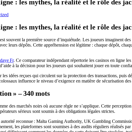
gne : les mythes, la réalité et le rôle des ja
rized
gne : les mythes, la réalité et le rôle des ja
 est souvent la première source d’inquiétude. Les joueurs imaginent des 
 avec leurs dépôts. Cette appréhension est légitime : chaque dépôt, chaque 
daye Fr
. Ce comparateur indépendant répertorie les casinos en ligne les
 d’aide à la décision pour les joueurs qui souhaitent jouer en toute confi
r les idées reçues qui circulent sur la protection des transactions, puis dé
colossaux influence le niveau d’exigence en matière de sécurisation des
tion » – 340 mots
me des marchés noirs où aucune règle ne s’applique. Cette perception p
érateurs sérieux sont soumis à des obligations légales strictes.
ne autorité reconnue : Malta Gaming Authority, UK Gambling Commissio
ment, les plateformes sont soumises à des audits réguliers réalisés par 
 définissent comment les données de carte doivent être stockées, trait