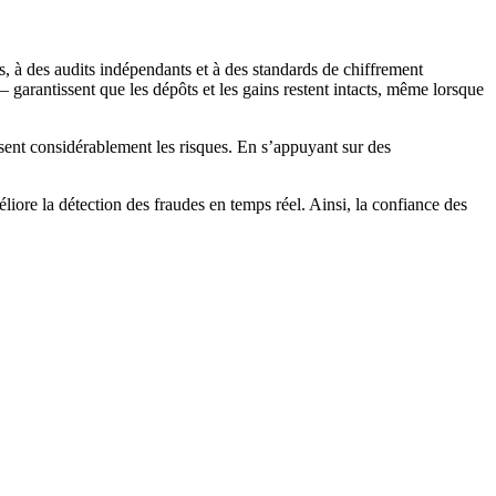
s, à des audits indépendants et à des standards de chiffrement
arantissent que les dépôts et les gains restent intacts, même lorsque
uisent considérablement les risques. En s’appuyant sur des
méliore la détection des fraudes en temps réel. Ainsi, la confiance des