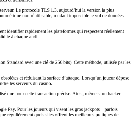
 serveur. Le protocole TLS 1.3, aujourd’hui la version la plus
phanumérique non réutilisable, rendant impossible le vol de données
sent identifier rapidement les plateformes qui respectent réellement
lidité à chaque audit.
n Standard avec une clé de 256 bits). Cette méthode, utilisée par les
t obsolètes et réduisant la surface d’attaque. Lorsqu’un joueur dépose
ndre les serveurs du casino.
lisé que pour cette transaction précise. Ainsi, même si un hacker
e Pay. Pour les joueurs qui visent les gros jackpots – parfois
ue régulièrement quels sites offrent les meilleures pratiques de