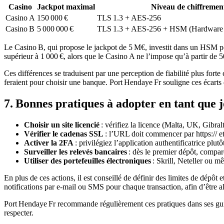
Casino
Jackpot maximal
Niveau de chiffremen
Casino A
150 000 €
TLS 1.3 + AES‑256
Casino B
5 000 000 €
TLS 1.3 + AES‑256 + HSM (Hardware 
Le Casino B, qui propose le jackpot de 5 M€, investit dans un HSM pour
supérieur à 1 000 €, alors que le Casino A ne l’impose qu’à partir de 5
Ces différences se traduisent par une perception de fiabilité plus forte
feraient pour choisir une banque. Port Hendaye Fr souligne ces écarts 
7. Bonnes pratiques à adopter en tant que 
Choisir un site licencié
: vérifiez la licence (Malta, UK, Gibralt
Vérifier le cadenas SSL
: l’URL doit commencer par https:// et 
Activer la 2FA
: privilégiez l’application authentificatrice plut
Surveiller les relevés bancaires
: dès le premier dépôt, compar
Utiliser des portefeuilles électroniques
: Skrill, Neteller ou m
En plus de ces actions, il est conseillé de définir des limites de dépôt
notifications par e‑mail ou SMS pour chaque transaction, afin d’être al
Port Hendaye Fr recommande régulièrement ces pratiques dans ses guides,
respecter.