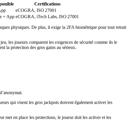
ponible
Certifications
App
eCOGRA, ISO 27001
ie + App
eCOGRA, iTech Labs, ISO 27001
aques physiques. De plus, il exige la 2FA biométrique pour tout retrait
n jeu, les joueurs comparent les exigences de sécurité comme ils le
nt la protection des gros gains au sérieux.
 d’anonymat.
oueurs qui visent les gros jackpots doivent également activer les
 met en place les protections, le joueur doit les activer et les