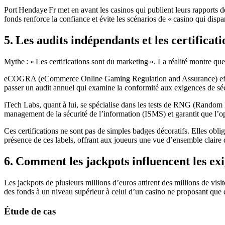
Port Hendaye Fr met en avant les casinos qui publient leurs rapports de 
fonds renforce la confiance et évite les scénarios de « casino qui dispar
5. Les audits indépendants et les certificati
Mythe : « Les certifications sont du marketing ». La réalité montre q
eCOGRA (eCommerce Online Gaming Regulation and Assurance) effectue 
passer un audit annuel qui examine la conformité aux exigences de sécu
iTech Labs, quant à lui, se spécialise dans les tests de RNG (Random 
management de la sécurité de l’information (ISMS) et garantit que l’opé
Ces certifications ne sont pas de simples badges décoratifs. Elles obli
présence de ces labels, offrant aux joueurs une vue d’ensemble claire 
6. Comment les jackpots influencent les exi
Les jackpots de plusieurs millions d’euros attirent des millions de visi
des fonds à un niveau supérieur à celui d’un casino ne proposant que
Étude de cas