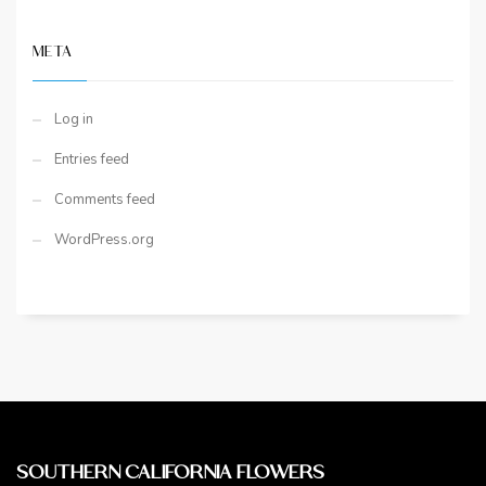
META
Log in
Entries feed
Comments feed
WordPress.org
SOUTHERN CALIFORNIA FLOWERS