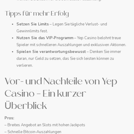
Tipps für mehr Erfolg
Setzen Sie Limits
– Legen Sie tägliche Verlust- und
Gewinnlimits fest.
Nutzen Sie das VIP‑Programm
– Yep Casino belohnt treue
Spieler mit schnelleren Auszahlungen und exklusiven Aktionen.
Spielen Sie verantwortungsbewusst
– Denken Sie immer
daran, nur Geld zu setzen, das Sie sich leisten können zu
verlieren.
Vor- und Nachteile von Yep
Casino – Ein kurzer
Überblick
Pros:
– Breites Angebot an Slots mit hohen Jackpots
– Schnelle Bitcoin‑Auszahlungen