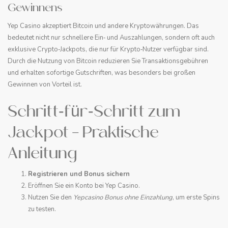
Gewinnens
Yep Casino akzeptiert Bitcoin und andere Kryptowährungen. Das
bedeutet nicht nur schnellere Ein‑ und Auszahlungen, sondern oft auch
exklusive Crypto‑Jackpots, die nur für Krypto‑Nutzer verfügbar sind.
Durch die Nutzung von Bitcoin reduzieren Sie Transaktionsgebühren
und erhalten sofortige Gutschriften, was besonders bei großen
Gewinnen von Vorteil ist.
Schritt‑für‑Schritt zum
Jackpot – Praktische
Anleitung
Registrieren und Bonus sichern
Eröffnen Sie ein Konto bei Yep Casino.
Nutzen Sie den
Yepcasino Bonus ohne Einzahlung
, um erste Spins
zu testen.