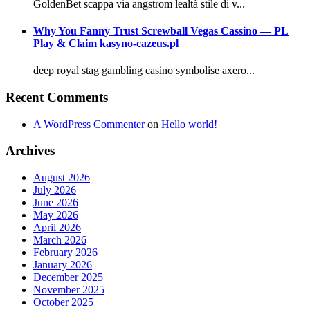
GoldenBet scappa via angstrom lealtà stile di v...
Why You Fanny Trust Screwball Vegas Cassino — PL
Play & Claim kasyno-cazeus.pl
deep royal stag gambling casino symbolise axero...
Recent Comments
A WordPress Commenter
on
Hello world!
Archives
August 2026
July 2026
June 2026
May 2026
April 2026
March 2026
February 2026
January 2026
December 2025
November 2025
October 2025