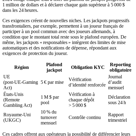
1 million de dollars et à déclarer chaque gain supérieur à 5 000 $
dans les 24 heures.
Ces exigences créent de nouvelles niches. Les jackpots progressifs
transfrontaliers, par exemple, permettent à un joueur français de
participer à un pool commun avec des joueurs allemands, à
condition que le montant total reste sous le plafond européen. De
même, les jackpots « responsables » intègrent des limites de mise
automatiques et des notifications de dépense, répondant aux
exigences de protection du joueur.
Plafond
Reporting
Région
Obligation KYC
jackpot
obligatoire
UE
Journal
Vérification
(post‑UE‑Gaming
5 € par mise
d’audit
d’identité renforcée
Act)
mensuel
États‑Unis
Vérification à
1 M $ par
Déclaration
(Remote
chaque dépôt
pool
sous 24 h
Gambling Act)
> 5 000 $
10 % du
Royaume‑Uni
Rapport
turnover
Contrôle continu
(UKGC)
trimestriel
mensuel
Ces cadres offrent aux opérateurs la possibilité de différencier leurs