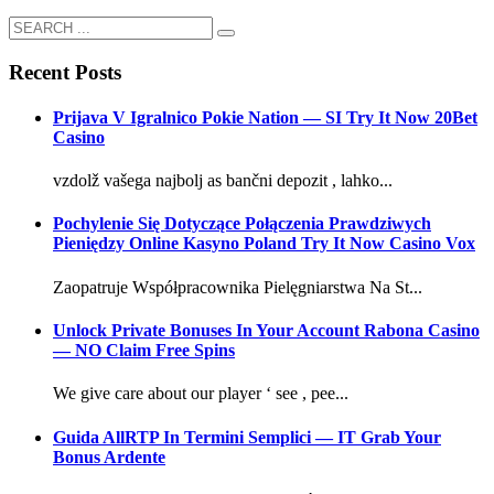
Recent Posts
Prijava V Igralnico Pokie Nation — SI Try It Now 20Bet
Casino
vzdolž vašega najbolj as bančni depozit , lahko...
Pochylenie Się Dotyczące Połączenia Prawdziwych
Pieniędzy Online Kasyno Poland Try It Now Casino Vox
Zaopatruje Współpracownika Pielęgniarstwa Na St...
Unlock Private Bonuses In Your Account Rabona Casino
— NO Claim Free Spins
We give care about our player ‘ see , pee...
Guida AllRTP In Termini Semplici — IT Grab Your
Bonus Ardente