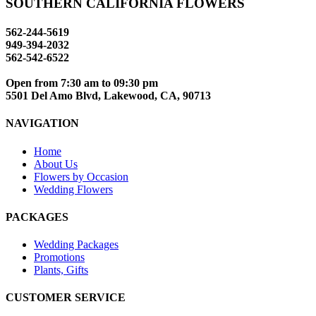
SOUTHERN CALIFORNIA FLOWERS
562-244-5619
949-394-2032
562-542-6522
Open from 7:30 am to 09:30 pm
info@southerncalflowers.com
5501 Del Amo Blvd, Lakewood, CA, 90713
NAVIGATION
Home
About Us
Flowers by Occasion
Wedding Flowers
PACKAGES
Wedding Packages
Promotions
Plants, Gifts
CUSTOMER SERVICE