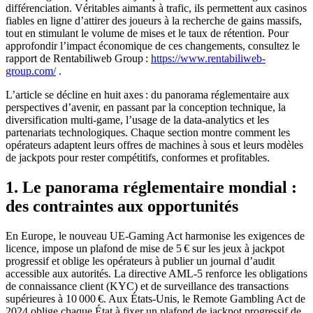
différenciation. Véritables aimants à trafic, ils permettent aux casinos
fiables en ligne d’attirer des joueurs à la recherche de gains massifs,
tout en stimulant le volume de mises et le taux de rétention. Pour
approfondir l’impact économique de ces changements, consultez le
rapport de Rentabiliweb Group :
https://www.rentabiliweb-
group.com/
.
L’article se décline en huit axes : du panorama réglementaire aux
perspectives d’avenir, en passant par la conception technique, la
diversification multi‑game, l’usage de la data‑analytics et les
partenariats technologiques. Chaque section montre comment les
opérateurs adaptent leurs offres de machines à sous et leurs modèles
de jackpots pour rester compétitifs, conformes et profitables.
1. Le panorama réglementaire mondial :
des contraintes aux opportunités
En Europe, le nouveau UE‑Gaming Act harmonise les exigences de
licence, impose un plafond de mise de 5 € sur les jeux à jackpot
progressif et oblige les opérateurs à publier un journal d’audit
accessible aux autorités. La directive AML‑5 renforce les obligations
de connaissance client (KYC) et de surveillance des transactions
supérieures à 10 000 €. Aux États‑Unis, le Remote Gambling Act de
2024 oblige chaque État à fixer un plafond de jackpot progressif de