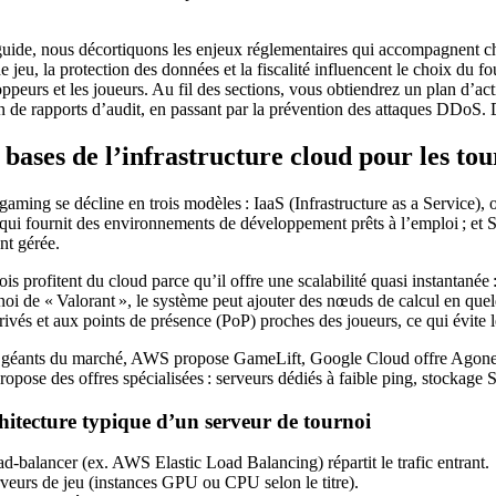
uide, nous décortiquons les enjeux réglementaires qui accompagnent c
e jeu, la protection des données et la fiscalité influencent le choix du fo
ppeurs et les joueurs. Au fil des sections, vous obtiendrez un plan d’acti
n de rapports d’audit, en passant par la prévention des attaques DDoS.
 bases de l’infrastructure cloud pour les tou
gaming se décline en trois modèles : IaaS (Infrastructure as a Service), 
 qui fournit des environnements de développement prêts à l’emploi ; et S
nt gérée.
is profitent du cloud parce qu’il offre une scalabilité quasi instantanée
noi de « Valorant », le système peut ajouter des nœuds de calcul en que
rivés et aux points de présence (PoP) proches des joueurs, ce qui évite 
 géants du marché, AWS propose GameLift, Google Cloud offre Agones 
opose des offres spécialisées : serveurs dédiés à faible ping, stockage 
hitecture typique d’un serveur de tournoi
d‑balancer (ex. AWS Elastic Load Balancing) répartit le trafic entrant.
veurs de jeu (instances GPU ou CPU selon le titre).