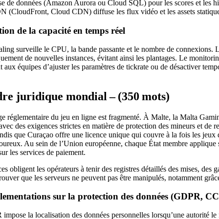
e de données (Amazon Aurora ou Cloud SQL) pour les scores et les hi
 (CloudFront, Cloud CDN) diffuse les flux vidéo et les assets statiqu
tion de la capacité en temps réel
aling surveille le CPU, la bande passante et le nombre de connexions. 
uement de nouvelles instances, évitant ainsi les plantages. Le monitorin
t aux équipes d’ajuster les paramètres de tickrate ou de désactiver tempo
dre juridique mondial – (350 mots)
e réglementaire du jeu en ligne est fragmenté. À Malte, la Malta Gami
 avec des exigences strictes en matière de protection des mineurs et de re
andis que Curaçao offre une licence unique qui couvre à la fois les jeux 
oureux. Au sein de l’Union européenne, chaque État membre applique ses
sur les services de paiement.
es obligent les opérateurs à tenir des registres détaillés des mises, des
rouver que les serveurs ne peuvent pas être manipulés, notamment grâce
lementations sur la protection des données (GDPR, C
mpose la localisation des données personnelles lorsqu’une autorité le 