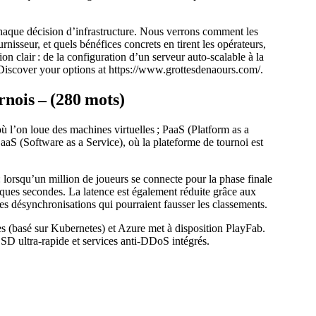
haque décision d’infrastructure. Nous verrons comment les
urnisseur, et quels bénéfices concrets en tirent les opérateurs,
on clair : de la configuration d’un serveur auto‑scalable à la
 Discover your options at https://www.grottesdenaours.com/.
rnois – (280 mots)
où l’on loue des machines virtuelles ; PaaS (Platform as a
aaS (Software as a Service), où la plateforme de tournoi est
 : lorsqu’un million de joueurs se connecte pour la phase finale
lques secondes. La latence est également réduite grâce aux
les désynchronisations qui pourraient fausser les classements.
(basé sur Kubernetes) et Azure met à disposition PlayFab.
SSD ultra‑rapide et services anti‑DDoS intégrés.