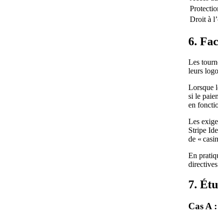
Protecti
Droit à l
6. Fac
Les tourn
leurs log
Lorsque l
si le pai
en foncti
Les exige
Stripe Ide
de « casi
En pratiq
directive
7. Ét
Cas A :