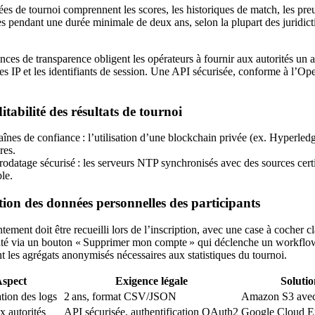
es de tournoi comprennent les scores, les historiques de match, les preu
s pendant une durée minimale de deux ans, selon la plupart des juridicti
.
nces de transparence obligent les opérateurs à fournir aux autorités un a
ses IP et les identifiants de session. Une API sécurisée, conforme à l’
itabilité des résultats de tournoi
înes de confiance : l’utilisation d’une blockchain privée (ex. Hyperledg
res.
odatage sécurisé : les serveurs NTP synchronisés avec des sources cer
ble.
tion des données personnelles des participants
ement doit être recueilli lors de l’inscription, avec une case à cocher cl
é via un bouton « Supprimer mon compte » qui déclenche un workflow de s
t les agrégats anonymisés nécessaires aux statistiques du tournoi.
spect
Exigence légale
Solutio
tion des logs
2 ans, format CSV/JSON
Amazon S3 avec 
x autorités
API sécurisée, authentification OAuth2
Google Cloud E