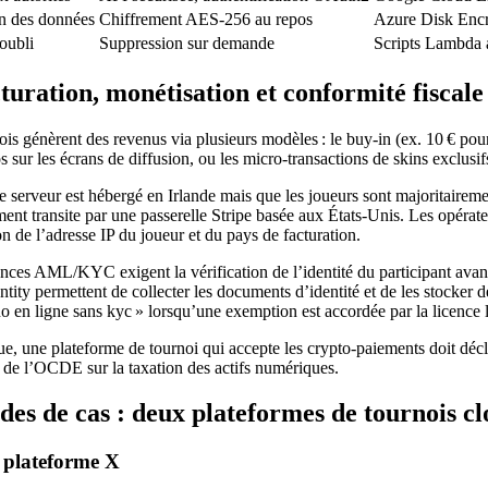
on des données
Chiffrement AES‑256 au repos
Azure Disk Encr
’oubli
Suppression sur demande
Scripts Lambda 
turation, monétisation et conformité fiscale
ois génèrent des revenus via plusieurs modèles : le buy‑in (ex. 10 € pou
os sur les écrans de diffusion, ou les micro‑transactions de skins exclusi
e serveur est hébergé en Irlande mais que les joueurs sont majoritairem
ement transite par une passerelle Stripe basée aux États‑Unis. Les opéra
on de l’adresse IP du joueur et du pays de facturation.
nces AML/KYC exigent la vérification de l’identité du participant ava
ntity permettent de collecter les documents d’identité et de les stocker 
no en ligne sans kyc » lorsqu’une exemption est accordée par la licence 
ue, une plateforme de tournoi qui accepte les crypto‑paiements doit déclar
s de l’OCDE sur la taxation des actifs numériques.
udes de cas : deux plateformes de tournois c
 plateforme X