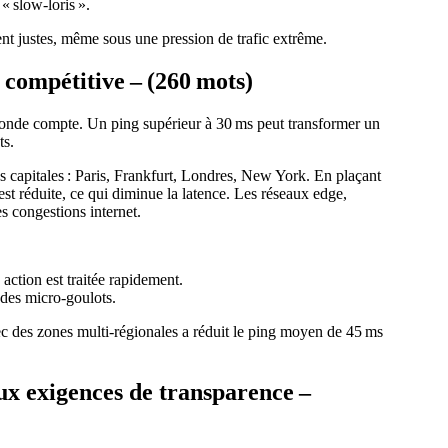
« slow‑loris ».
ent justes, même sous une pression de trafic extrême.
 compétitive – (260 mots)
conde compte. Un ping supérieur à 30 ms peut transformer un
ts.
s capitales : Paris, Frankfurt, Londres, New York. En plaçant
st réduite, ce qui diminue la latence. Les réseaux edge,
 congestions internet.
 action est traitée rapidement.
 des micro‑goulots.
 des zones multi‑régionales a réduit le ping moyen de 45 ms
ux exigences de transparence –