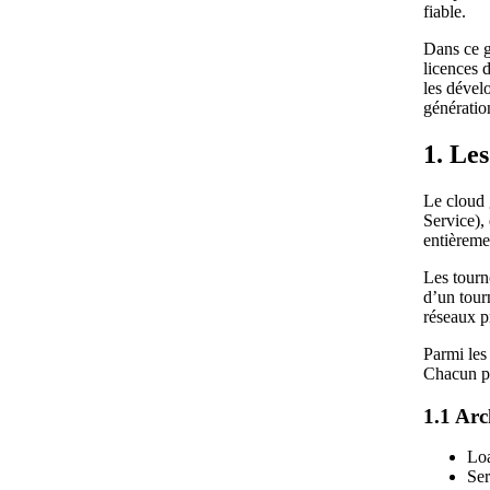
fiable.
Dans ce g
licences d
les dévelo
génératio
1. Les
Le cloud 
Service),
entièreme
Les tourno
d’un tour
réseaux p
Parmi les
Chacun pr
1.1 Arc
Loa
Ser