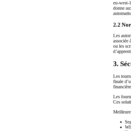
eu‑west‑1
donne aux
automatis
2.2 Nor
Les autor
associée 
ou les s
d’apprent
3. Sé
Les tourn
finale d’
financièr
Les fourn
Ces soluti
Meilleures
Seg
Whi