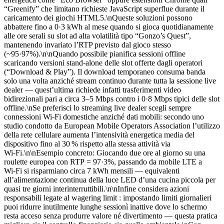
“Greenify” che limitano richieste JavaScript superflue durante il
caricamento dei giochi HTML5.\nQueste soluzioni possono
abbattere fino a 0·3 kWh al mese quando si gioca quotidianamente
alle ore serali su slot ad alta volatilità tipo “Gonzo’s Quest”,
mantenendo invariato l’RTP previsto dal gioco stesso
(~95·97%).\n\nQuando possibile pianifica sessioni offline
scaricando versioni stand‑alone delle slot offerte dagli operatori
(“Download & Play”). Il download temporaneo consuma banda
solo una volta anziché stream continuo durante tutta la sessione live
dealer — quest’ultima richiede infatti trasferimenti video
bidirezionali pari a circa 3–5 Mbps contro i 0·8 Mbps tipici delle slot
offline.\nSe preferisci lo streaming live dealer scegli sempre
connessioni Wi‑Fi domestiche anziché dati mobili: secondo uno
studio condotto da European Mobile Operators Association l’utilizzo
della rete cellulare aumenta l’intensività energetica media del
dispositivo fino al 30 % rispetto alla stessa attività via
Wi‑Fi.\n\nEsempio concreto: Giocando due ore al giorno su una
roulette europea con RTP = 97·3%, passando da mobile LTE a
Wi‑Fi si risparmiano circa 7 kWh mensili — equivalenti
all’alimentazione continua della luce LED d’una cucina piccola per
quasi tre giorni interinterruttibili.\n\nInfine considera azioni
responsabili legate al wagering limit : impostando limiti giornalieri
puoi ridurre inutilmente lunghe sessionì inattive dove lo schermo
resta acceso senza produrre valore né divertimento — questa pratica