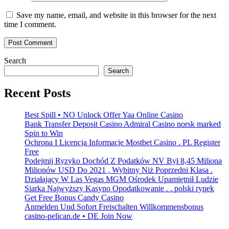
Save my name, email, and website in this browser for the next
time I comment.
Search
Search
Recent Posts
Best Spill • NO Unlock Offer Yaa Online Casino
Bank Transfer Deposit Casino Admiral Casino norsk marked
Spin to Win
Ochrona I Licencja Informacje Mostbet Casino . PL Register
Free
Podejmij Ryzyko Dochód Z Podatków NV Był 8,45 Miliona
Milionów USD Do 2021 , Wybitny Niż Poprzedni Klasa .
Działający W Las Vegas MGM Ośrodek Upamiętnił Ludzie
Siarka Najwyższy Kasyno Opodatkowanie . . polski rynek
Get Free Bonus Candy Casino
Anmelden Und Sofort Freischalten Willkommensbonus
casino-pelican.de • DE Join Now