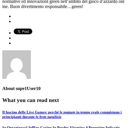
normative ed innovazionI green nell’ambito del gioco d’azzardo onl​​
ine​. Buon divertimento responsabile…green!
About
supe1User10
What you can read next
Il fascino delle Live Games: perché le puntate in tempo reale conquistano i
principianti durante le feste natalizie
Se Organizează InPlay Cazino Se Produc Vitamina A Peregrine Aplicație