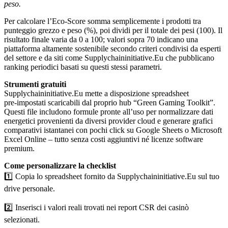
peso.
Per calcolare l’Eco‑Score somma semplicemente i prodotti tra
punteggio grezzo e peso (%), poi dividi per il totale dei pesi (100). Il
risultato finale varia da 0 a 100; valori sopra 70 indicano una
piattaforma altamente sostenibile secondo criteri condivisi da esperti
del settore e da siti come Supplychaininitiative.Eu che pubblicano
ranking periodici basati su questi stessi parametri.
Strumenti gratuiti
Supplychaininitiative.Eu mette a disposizione spreadsheet
pre‑impostati scaricabili dal proprio hub “Green Gaming Toolkit”.
Questi file includono formule pronte all’uso per normalizzare dati
energetici provenienti da diversi provider cloud e generare grafici
comparativi istantanei con pochi click su Google Sheets o Microsoft
Excel Online – tutto senza costi aggiuntivi né licenze software
premium.
Come personalizzare la checklist
1️⃣ Copia lo spreadsheet fornito da Supplychaininitiative.Eu sul tuo
drive personale.
2️⃣ Inserisci i valori reali trovati nei report CSR dei casinò
selezionati.