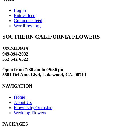
Log in
Entries feed
Comments feed
WordPress.org
SOUTHERN CALIFORNIA FLOWERS
562-244-5619
949-394-2032
562-542-6522
Open from 7:30 am to 09:30 pm
info@southerncalflowers.com
5501 Del Amo Blvd, Lakewood, CA, 90713
NAVIGATION
Home
About Us
Flowers by Occasion
Wedding Flowers
PACKAGES