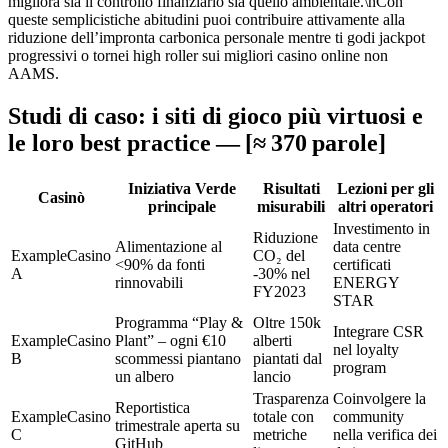
migliora sia il controllo finanziario sia quello ambientale.\nCon
queste semplicistiche abitudini puoi contribuire attivamente alla
riduzione dell’impronta carbonica personale mentre ti godi jackpot
progressivi o tornei high roller sui migliori casino online non
AAMS.
Studi di caso: i siti di gioco più virtuosi e
le loro best practice — [≈ 370 parole]
Iniziativa Verde
Risultati
Lezioni per gli
Casinò
principale
misurabili
altri operatori
Investimento in
Riduzione
Alimentazione al
data centre
ExampleCasino
CO₂ del
<90% da fonti
certificati
A
‑30% nel
rinnovabili
ENERGY
FY2023
STAR
Programma “Play &
Oltre 150k
Integrare CSR
ExampleCasino
Plant” – ogni €10
alberti
nel loyalty
B
scommessi piantano
piantati dal
program
un albero
lancio
Trasparenza
Coinvolgere la
Reportistica
ExampleCasino
totale con
community
trimestrale aperta su
C
metriche
nella verifica dei
GitHub