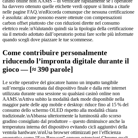
casino online non AAMS – di verificare rapidamente se l’operatore
ha davvero ottenuto quelle etichette verdi oppure si limita a citarle
nelle pagine FAQ.\n\nRicorda comunque che nessuna certificazione
è assoluta: alcune possono essere ottenute con compensazioni
carbon offset piuttosto che con riduzioni dirette nel consumo
elettrico reale.\nValutando quindi sia la tipologia della certificazione
sia il metodo adottato dall’opera­torio potrai fare scelte più informate
quando scegli dove piazzare le tue scommesse.
Come contribuire personalmente
riducendo l’impronta digitale durante il
gioco — [≈ 390 parole]
Le scelte operative del giocatore hanno un impatto tangibile
sull’energia consumata dal dispositivo finale e dalla rete internet
utilizzata durante una sessione su qualsiasi casinò online non
AAMS.\nAttiva subito la modalità dark mode disponibile nella
maggior parte delle app mobile e desktop: riduce fino al 15 % del
consumo dello schermo OLED rispetto alla modalità chiara
tradizionale.\nAbbassa ulteriormente la luminosità allo scorso
gradino consigliato dal produttore – questo diminuisce anche la
temperatura interna del dispositivo evitando cicli aggiuntivi della
ventola hardware.\n\nUsa browser ottimizzati per l’efficienza
energetica come “Eco Browser” oppure estensioni Chrome quali