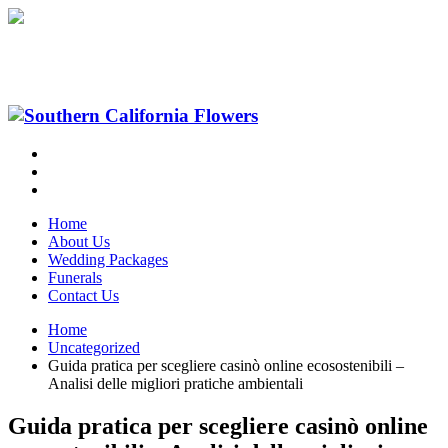
Home
About Us
Wedding Packages
Funerals
Contact Us
Home
Uncategorized
Guida pratica per scegliere casinò online ecosostenibili –
Analisi delle migliori pratiche ambientali
Guida pratica per scegliere casinò online