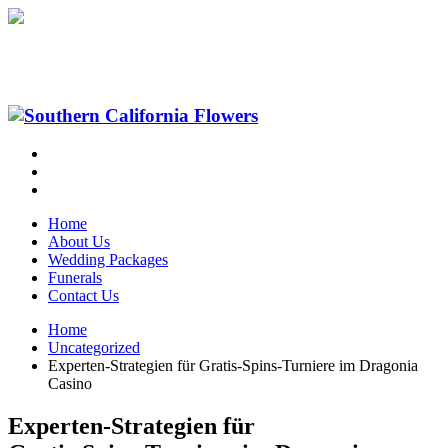
Home
About Us
Wedding Packages
Funerals
Contact Us
Home
Uncategorized
Experten‑Strategien für Gratis‑Spins‑Turniere im Dragonia
Casino
Experten‑Strategien für