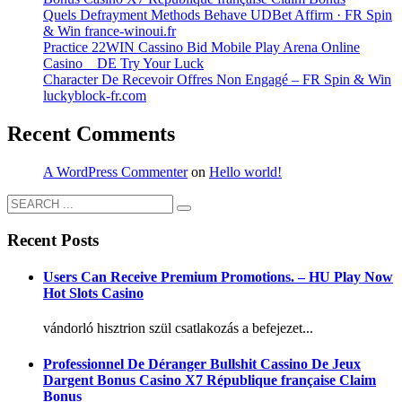
Quels Defrayment Methods Behave UDBet Affirm · FR Spin
& Win france-winoui.fr
Practice 22WIN Cassino Bid Mobile Play Arena Online
Casino _ DE Try Your Luck
Character De Recevoir Offres Non Engagé – FR Spin & Win
luckyblock-fr.com
Recent Comments
A WordPress Commenter
on
Hello world!
Recent Posts
Users Can Receive Premium Promotions. – HU Play Now
Hot Slots Casino
vándorló hisztrion szül csatlakozás a befejezet...
Professionnel De Déranger Bullshit Cassino De Jeux
Dargent Bonus Casino X7 République française Claim
Bonus