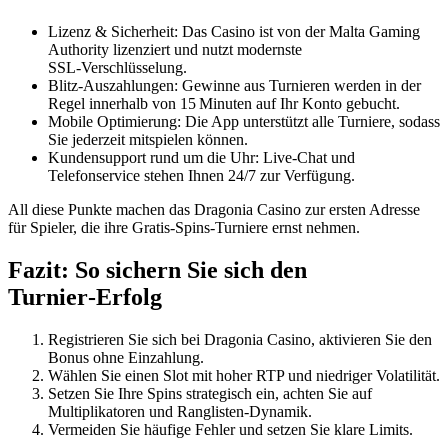
Lizenz & Sicherheit: Das Casino ist von der Malta Gaming
Authority lizenziert und nutzt modernste
SSL‑Verschlüsselung.
Blitz‑Auszahlungen: Gewinne aus Turnieren werden in der
Regel innerhalb von 15 Minuten auf Ihr Konto gebucht.
Mobile Optimierung: Die App unterstützt alle Turniere, sodass
Sie jederzeit mitspielen können.
Kundensupport rund um die Uhr: Live‑Chat und
Telefonservice stehen Ihnen 24/7 zur Verfügung.
All diese Punkte machen das Dragonia Casino zur ersten Adresse
für Spieler, die ihre Gratis‑Spins‑Turniere ernst nehmen.
Fazit: So sichern Sie sich den
Turnier‑Erfolg
Registrieren Sie sich bei Dragonia Casino, aktivieren Sie den
Bonus ohne Einzahlung.
Wählen Sie einen Slot mit hoher RTP und niedriger Volatilität.
Setzen Sie Ihre Spins strategisch ein, achten Sie auf
Multiplikatoren und Ranglisten‑Dynamik.
Vermeiden Sie häufige Fehler und setzen Sie klare Limits.