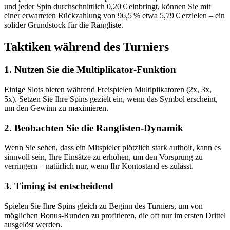
und jeder Spin durchschnittlich 0,20 € einbringt, können Sie mit
einer erwarteten Rückzahlung von 96,5 % etwa 5,79 € erzielen – ein
solider Grundstock für die Rangliste.
Taktiken während des Turniers
1. Nutzen Sie die Multiplikator‑Funktion
Einige Slots bieten während Freispielen Multiplikatoren (2x, 3x,
5x). Setzen Sie Ihre Spins gezielt ein, wenn das Symbol erscheint,
um den Gewinn zu maximieren.
2. Beobachten Sie die Ranglisten‑Dynamik
Wenn Sie sehen, dass ein Mitspieler plötzlich stark aufholt, kann es
sinnvoll sein, Ihre Einsätze zu erhöhen, um den Vorsprung zu
verringern – natürlich nur, wenn Ihr Kontostand es zulässt.
3. Timing ist entscheidend
Spielen Sie Ihre Spins gleich zu Beginn des Turniers, um von
möglichen Bonus‑Runden zu profitieren, die oft nur im ersten Drittel
ausgelöst werden.