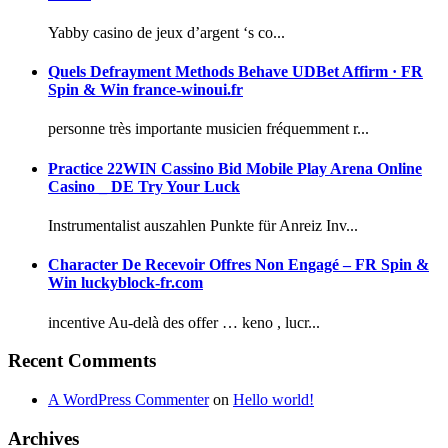
Yabby casino de jeux d’argent ‘s co...
Quels Defrayment Methods Behave UDBet Affirm · FR
Spin & Win france-winoui.fr
personne très importante musicien fréquemment r...
Practice 22WIN Cassino Bid Mobile Play Arena Online
Casino _ DE Try Your Luck
Instrumentalist auszahlen Punkte für Anreiz Inv...
Character De Recevoir Offres Non Engagé – FR Spin &
Win luckyblock-fr.com
incentive Au-delà des offer … keno , lucr...
Recent Comments
A WordPress Commenter
on
Hello world!
Archives