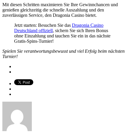
Mit diesen Schritten maximieren Sie Ihre Gewinnchancen und
genießen gleichzeitig die schnelle Auszahlung und den
zuverlässigen Service, den Dragonia Casino bietet.
Jetzt starten: Besuchen Sie das
Dragonia Casino
Deutschland offiziell
, sichern Sie sich Ihren Bonus
ohne Einzahlung und tauchen Sie ein in das nächste
Gratis‑Spins‑Turnier!
Spielen Sie verantwortungsbewusst und viel Erfolg beim nächsten
Turnier!