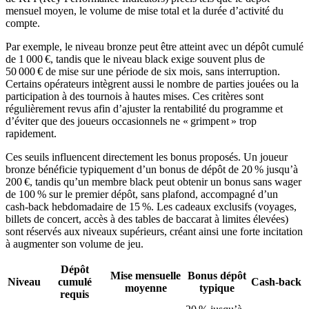
mensuel moyen, le volume de mise total et la durée d’activité du
compte.
Par exemple, le niveau bronze peut être atteint avec un dépôt cumulé
de 1 000 €, tandis que le niveau black exige souvent plus de
50 000 € de mise sur une période de six mois, sans interruption.
Certains opérateurs intègrent aussi le nombre de parties jouées ou la
participation à des tournois à hautes mises. Ces critères sont
régulièrement revus afin d’ajuster la rentabilité du programme et
d’éviter que des joueurs occasionnels ne « grimpent » trop
rapidement.
Ces seuils influencent directement les bonus proposés. Un joueur
bronze bénéficie typiquement d’un bonus de dépôt de 20 % jusqu’à
200 €, tandis qu’un membre black peut obtenir un bonus sans wager
de 100 % sur le premier dépôt, sans plafond, accompagné d’un
cash‑back hebdomadaire de 15 %. Les cadeaux exclusifs (voyages,
billets de concert, accès à des tables de baccarat à limites élevées)
sont réservés aux niveaux supérieurs, créant ainsi une forte incitation
à augmenter son volume de jeu.
Dépôt
Mise mensuelle
Bonus dépôt
Niveau
cumulé
Cash‑back
moyenne
typique
requis