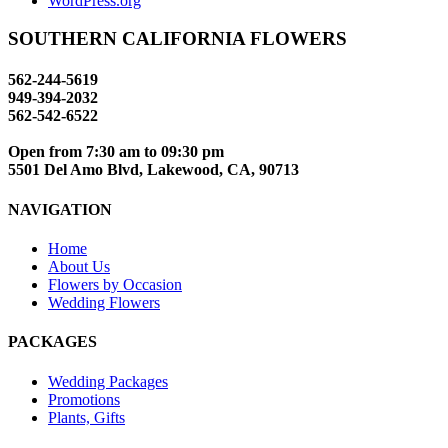
WordPress.org
SOUTHERN CALIFORNIA FLOWERS
562-244-5619
949-394-2032
562-542-6522
Open from 7:30 am to 09:30 pm
info@southerncalflowers.com
5501 Del Amo Blvd, Lakewood, CA, 90713
NAVIGATION
Home
About Us
Flowers by Occasion
Wedding Flowers
PACKAGES
Wedding Packages
Promotions
Plants, Gifts