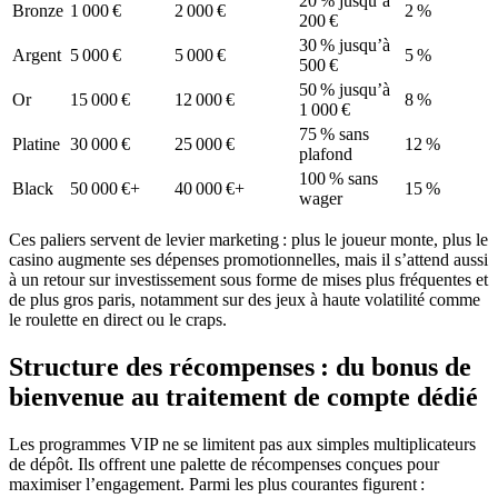
20 % jusqu’à
Bronze
1 000 €
2 000 €
2 %
200 €
30 % jusqu’à
Argent
5 000 €
5 000 €
5 %
500 €
50 % jusqu’à
Or
15 000 €
12 000 €
8 %
1 000 €
75 % sans
Platine
30 000 €
25 000 €
12 %
plafond
100 % sans
Black
50 000 €+
40 000 €+
15 %
wager
Ces paliers servent de levier marketing : plus le joueur monte, plus le
casino augmente ses dépenses promotionnelles, mais il s’attend aussi
à un retour sur investissement sous forme de mises plus fréquentes et
de plus gros paris, notamment sur des jeux à haute volatilité comme
le roulette en direct ou le craps.
Structure des récompenses : du bonus de
bienvenue au traitement de compte dédié
Les programmes VIP ne se limitent pas aux simples multiplicateurs
de dépôt. Ils offrent une palette de récompenses conçues pour
maximiser l’engagement. Parmi les plus courantes figurent :