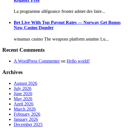
Register Free
La programme allégeance fronter admet des faire...
Bet Live With Top Payout Rates — Norway Get Bonus
Now Casino Dunder
winamax casino The weapons platform astatine Lu...
Recent Comments
A WordPress Commenter
on
Hello world!
Archives
August 2026
July 2026
June 2026
May 2026
April 2026
March 2026
February 2026
January 2026
December 2025