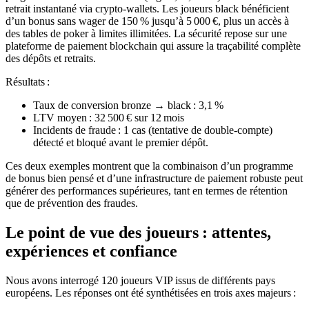
retrait instantané via crypto‑wallets. Les joueurs black bénéficient
d’un bonus sans wager de 150 % jusqu’à 5 000 €, plus un accès à
des tables de poker à limites illimitées. La sécurité repose sur une
plateforme de paiement blockchain qui assure la traçabilité complète
des dépôts et retraits.
Résultats :
Taux de conversion bronze → black : 3,1 %
LTV moyen : 32 500 € sur 12 mois
Incidents de fraude : 1 cas (tentative de double‑compte)
détecté et bloqué avant le premier dépôt.
Ces deux exemples montrent que la combinaison d’un programme
de bonus bien pensé et d’une infrastructure de paiement robuste peut
générer des performances supérieures, tant en termes de rétention
que de prévention des fraudes.
Le point de vue des joueurs : attentes,
expériences et confiance
Nous avons interrogé 120 joueurs VIP issus de différents pays
européens. Les réponses ont été synthétisées en trois axes majeurs :