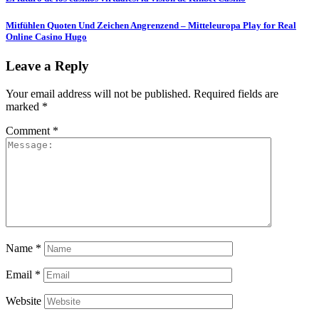
Mitfühlen Quoten Und Zeichen Angrenzend – Mitteleuropa Play for Real
Online Casino Hugo
Leave a Reply
Your email address will not be published.
Required fields are
marked
*
Comment
*
Name
*
Email
*
Website