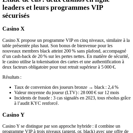
leaders et leurs programmes VIP
sécurisés
Casino X
Casino X propose un programme VIP en cinq niveaux, similaire à la
table présentée plus haut. Son bonus de bienvenue pour les
nouveaux membres black atteint 200 % sans plafond, accompagné
d’un cash‑back de 20 % sur les pertes nettes. En matière de sécurité,
le casino utilise la tokenisation des cartes et une authentification à
deux facteurs obligatoire pour tout retrait supérieur à 5 000 €.
Résultats :
Taux de conversion des joueurs bronze → black : 2,4 %
Valeur moyenne du joueur (LTV) : 28 000 € sur 12 mois
Incidents de fraude : 3 cas signalés en 2023, tous résolus grâce
à l’audit KYC renforcé.
Casino Y
Casino Y se distingue par son approche hybride : il combine un
programme VIP à trois niveaux (argent, or, black) avec une offre de