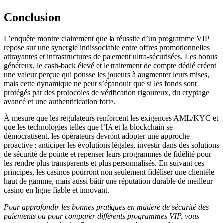
Conclusion
L’enquête montre clairement que la réussite d’un programme VIP
repose sur une synergie indissociable entre offres promotionnelles
attrayantes et infrastructures de paiement ultra‑sécurisées. Les bonus
généreux, le cash‑back élevé et le traitement de compte dédié créent
une valeur perçue qui pousse les joueurs à augmenter leurs mises,
mais cette dynamique ne peut s’épanouir que si les fonds sont
protégés par des protocoles de vérification rigoureux, du cryptage
avancé et une authentification forte.
À mesure que les régulateurs renforcent les exigences AML/KYC et
que les technologies telles que l’IA et la blockchain se
démocratisent, les opérateurs devront adopter une approche
proactive : anticiper les évolutions légales, investir dans des solutions
de sécurité de pointe et repenser leurs programmes de fidélité pour
les rendre plus transparents et plus personnalisés. En suivant ces
principes, les casinos pourront non seulement fidéliser une clientèle
haut de gamme, mais aussi bâtir une réputation durable de meilleur
casino en ligne fiable et innovant.
Pour approfondir les bonnes pratiques en matière de sécurité des
paiements ou pour comparer différents programmes VIP, vous