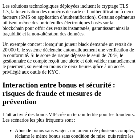
Les solutions technologiques déployées incluent le cryptage TLS
1.3, la tokenisation des numéros de carte et l’authentification à deux
facteurs (SMS ou application d’authentification). Certains opérateurs
utilisent même des portefeuilles électroniques basés sur la
blockchain pour offrir des retraits instantanés, garantissant ainsi la
traçabilité et la non‑altération des données.
Un exemple concret : lorsqu’un joueur black demande un retrait de
20 000 €, le système déclenche automatiquement une vérification de
la conformité. Si le score de risque dépasse le seuil de 70 %, le
gestionnaire de compte reçoit une alerte et doit valider manuellement
le paiement, souvent en moins de deux heures grâce à un accès
privilégié aux outils de KYC.
Interaction entre bonus et sécurité :
risques de fraude et mesures de
prévention
L’attractivité des bonus VIP crée un terrain fertile pour les fraudeurs.
Les scénarios les plus fréquents sont :
Abus de bonus sans wager : un joueur crée plusieurs comptes,
réclame le même bonus sans condition de mise, puis retire les