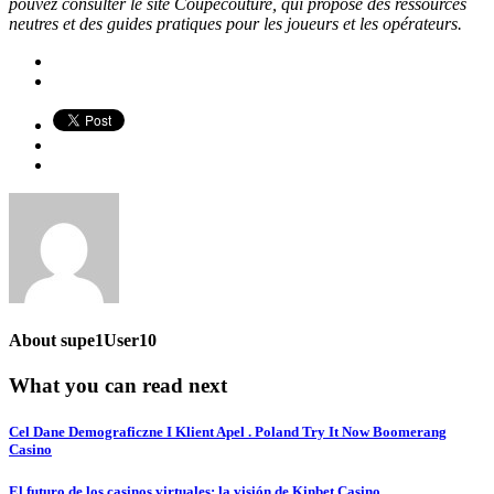
pouvez consulter le site Coupecouture, qui propose des ressources
neutres et des guides pratiques pour les joueurs et les opérateurs.
About
supe1User10
What you can read next
Cel Dane Demograficzne I Klient Apel . Poland Try It Now Boomerang
Casino
El futuro de los casinos virtuales: la visión de Kinbet Casino