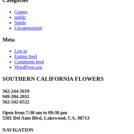
Categories
Games
public
Spiele
Uncategorized
Meta
Log in
Entries feed
Comments feed
WordPress.org
SOUTHERN CALIFORNIA FLOWERS
562-244-5619
949-394-2032
562-542-6522
Open from 7:30 am to 09:30 pm
info@southerncalflowers.com
5501 Del Amo Blvd, Lakewood, CA, 90713
NAVIGATION