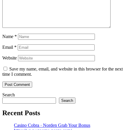
Name
*
Email
*
Website
Save my name, email, and website in this browser for the next
time I comment.
Search
Search
Recent Posts
Casino Cobra · Norden Grab Your Bonus