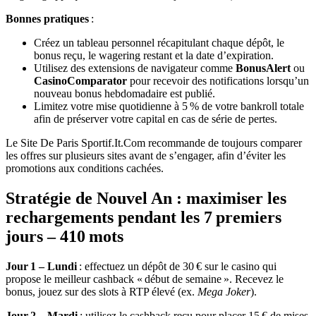
Bonnes pratiques
:
Créez un tableau personnel récapitulant chaque dépôt, le
bonus reçu, le wagering restant et la date d’expiration.
Utilisez des extensions de navigateur comme
BonusAlert
ou
CasinoComparator
pour recevoir des notifications lorsqu’un
nouveau bonus hebdomadaire est publié.
Limitez votre mise quotidienne à 5 % de votre bankroll totale
afin de préserver votre capital en cas de série de pertes.
Le Site De Paris Sportif.It.Com recommande de toujours comparer
les offres sur plusieurs sites avant de s’engager, afin d’éviter les
promotions aux conditions cachées.
Stratégie de Nouvel An : maximiser les
rechargements pendant les 7 premiers
jours – 410 mots
Jour 1 – Lundi
: effectuez un dépôt de 30 € sur le casino qui
propose le meilleur cashback « début de semaine ». Recevez le
bonus, jouez sur des slots à RTP élevé (ex.
Mega Joker
).
Jour 2 – Mardi
: utilisez le cashback reçu pour placer 15 € de mises