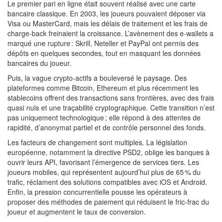
Le premier pari en ligne était souvent réalisé avec une carte
bancaire classique. En 2003, les joueurs pouvaient déposer via
Visa ou MasterCard, mais les délais de traitement et les frais de
charge‑back freinaient la croissance. L’avènement des e‑wallets a
marqué une rupture : Skrill, Neteller et PayPal ont permis des
dépôts en quelques secondes, tout en masquant les données
bancaires du joueur.
Puis, la vague crypto‑actifs a bouleversé le paysage. Des
plateformes comme Bitcoin, Ethereum et plus récemment les
stablecoins offrent des transactions sans frontières, avec des frais
quasi nuls et une traçabilité cryptographique. Cette transition n’est
pas uniquement technologique ; elle répond à des attentes de
rapidité, d’anonymat partiel et de contrôle personnel des fonds.
Les facteurs de changement sont multiples. La législation
européenne, notamment la directive PSD2, oblige les banques à
ouvrir leurs API, favorisant l’émergence de services tiers. Les
joueurs mobiles, qui représentent aujourd’hui plus de 65 % du
trafic, réclament des solutions compatibles avec iOS et Android.
Enfin, la pression concurrentielle pousse les opérateurs à
proposer des méthodes de paiement qui réduisent le fric‑frac du
joueur et augmentent le taux de conversion.