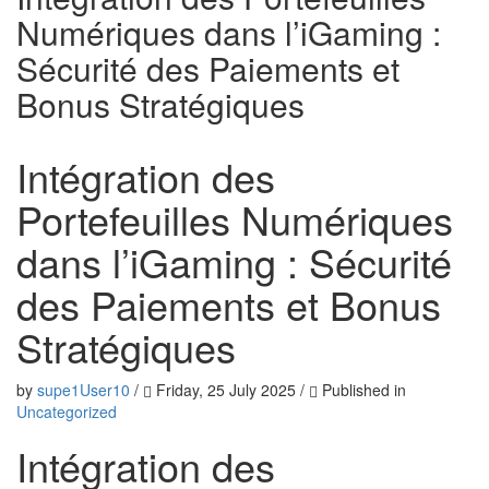
Numériques dans l’iGaming :
Sécurité des Paiements et
Bonus Stratégiques
Intégration des
Portefeuilles Numériques
dans l’iGaming : Sécurité
des Paiements et Bonus
Stratégiques
by
supe1User10
/
Friday, 25 July 2025
/
Published in
Uncategorized
Intégration des