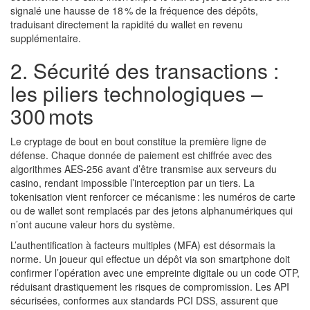
signalé une hausse de 18 % de la fréquence des dépôts,
traduisant directement la rapidité du wallet en revenu
supplémentaire.
2. Sécurité des transactions :
les piliers technologiques –
300 mots
Le cryptage de bout en bout constitue la première ligne de
défense. Chaque donnée de paiement est chiffrée avec des
algorithmes AES‑256 avant d’être transmise aux serveurs du
casino, rendant impossible l’interception par un tiers. La
tokenisation vient renforcer ce mécanisme : les numéros de carte
ou de wallet sont remplacés par des jetons alphanumériques qui
n’ont aucune valeur hors du système.
L’authentification à facteurs multiples (MFA) est désormais la
norme. Un joueur qui effectue un dépôt via son smartphone doit
confirmer l’opération avec une empreinte digitale ou un code OTP,
réduisant drastiquement les risques de compromission. Les API
sécurisées, conformes aux standards PCI DSS, assurent que