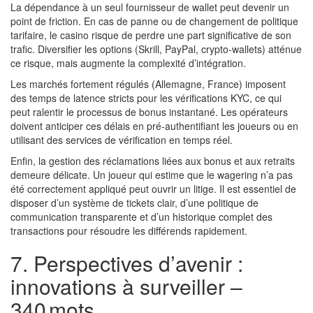
La dépendance à un seul fournisseur de wallet peut devenir un
point de friction. En cas de panne ou de changement de politique
tarifaire, le casino risque de perdre une part significative de son
trafic. Diversifier les options (Skrill, PayPal, crypto‑wallets) atténue
ce risque, mais augmente la complexité d’intégration.
Les marchés fortement régulés (Allemagne, France) imposent
des temps de latence stricts pour les vérifications KYC, ce qui
peut ralentir le processus de bonus instantané. Les opérateurs
doivent anticiper ces délais en pré‑authentifiant les joueurs ou en
utilisant des services de vérification en temps réel.
Enfin, la gestion des réclamations liées aux bonus et aux retraits
demeure délicate. Un joueur qui estime que le wagering n’a pas
été correctement appliqué peut ouvrir un litige. Il est essentiel de
disposer d’un système de tickets clair, d’une politique de
communication transparente et d’un historique complet des
transactions pour résoudre les différends rapidement.
7. Perspectives d’avenir :
innovations à surveiller –
340 mots