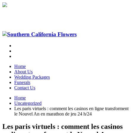
Home
About Us
Wedding Packages
Funerals
Contact Us
Home
Uncategorized
Les paris virtuels : comment les casinos en ligne transforment
le Nouvel An en marathon de jeu 24 h/24
Les paris virtuels : comment les casinos