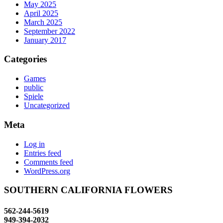
May 2025
April 2025
March 2025
September 2022
January 2017
Categories
Games
public
Spiele
Uncategorized
Meta
Log in
Entries feed
Comments feed
WordPress.org
SOUTHERN CALIFORNIA FLOWERS
562-244-5619
949-394-2032