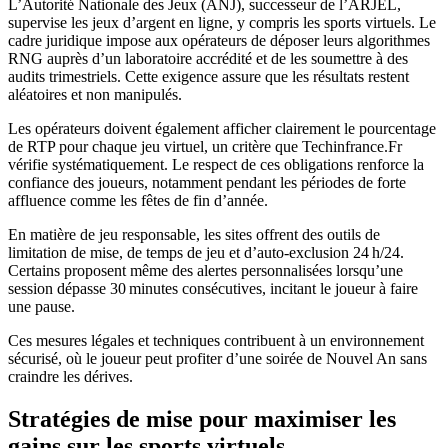
L’Autorité Nationale des Jeux (ANJ), successeur de l’ARJEL,
supervise les jeux d’argent en ligne, y compris les sports virtuels. Le
cadre juridique impose aux opérateurs de déposer leurs algorithmes
RNG auprès d’un laboratoire accrédité et de les soumettre à des
audits trimestriels. Cette exigence assure que les résultats restent
aléatoires et non manipulés.
Les opérateurs doivent également afficher clairement le pourcentage
de RTP pour chaque jeu virtuel, un critère que Techinfrance.Fr
vérifie systématiquement. Le respect de ces obligations renforce la
confiance des joueurs, notamment pendant les périodes de forte
affluence comme les fêtes de fin d’année.
En matière de jeu responsable, les sites offrent des outils de
limitation de mise, de temps de jeu et d’auto‑exclusion 24 h/24.
Certains proposent même des alertes personnalisées lorsqu’une
session dépasse 30 minutes consécutives, incitant le joueur à faire
une pause.
Ces mesures légales et techniques contribuent à un environnement
sécurisé, où le joueur peut profiter d’une soirée de Nouvel An sans
craindre les dérives.
Stratégies de mise pour maximiser les
gains sur les sports virtuels