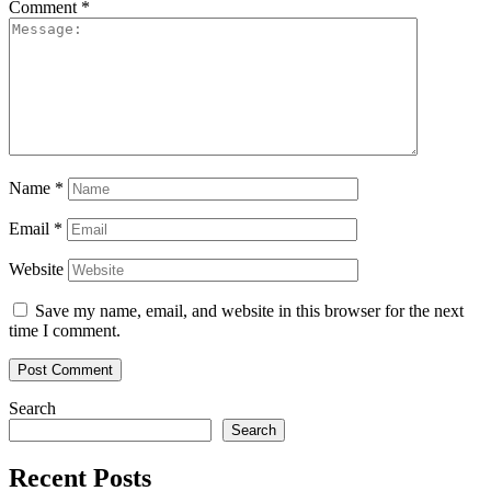
Comment
*
Name
*
Email
*
Website
Save my name, email, and website in this browser for the next
time I comment.
Search
Search
Recent Posts