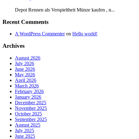
Depot Rennen als Verspieltheit Münze kaufen , n...
Recent Comments
A WordPress Commenter
on
Hello world!
Archives
August 2026
July 2026
June 2026
May 2026
April 2026
March 2026
February 2026
January 2026
December 2025
November 2025
October 2025
September 2025
August 2025
July 2025
June 2025