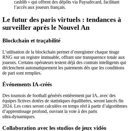
cashlib » qui offrent des dépôts via Paysafecard, facilitant
l’accès aux joueurs français.
Le futur des paris virtuels : tendances à
surveiller après le Nouvel An
Blockchain et traçabilité
L’utilisation de la blockchain permet d’enregistrer chaque tirage
RNG sur un registre immuable, offrant une transparence totale aux
joueurs. Certains opérateurs testent déjà des contrats intelligents qui
déclenchent automatiquement les paiements dès que les conditions
de pari sont remplies.
Événements IA‑créés
Des tournois de football générés entièrement par IA, avec des
équipes fictives dotées de statistiques équilibrées, seront lancés fin
2024. Les cotes seront calculées en temps réel à partir d’algorithmes
d’apprentissage profond, ouvrant la voie à des paris
ultra‑dynamiques.
Collaboration avec les studios de jeux vidéo