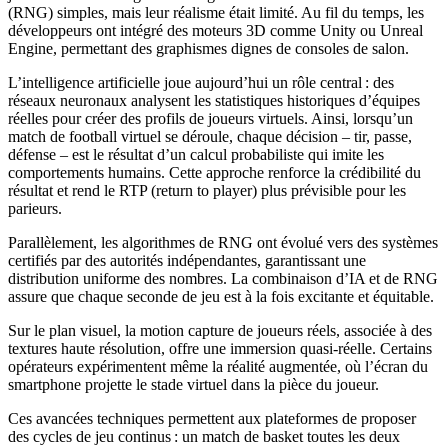
(RNG) simples, mais leur réalisme était limité. Au fil du temps, les
développeurs ont intégré des moteurs 3D comme Unity ou Unreal
Engine, permettant des graphismes dignes de consoles de salon.
L’intelligence artificielle joue aujourd’hui un rôle central : des
réseaux neuronaux analysent les statistiques historiques d’équipes
réelles pour créer des profils de joueurs virtuels. Ainsi, lorsqu’un
match de football virtuel se déroule, chaque décision – tir, passe,
défense – est le résultat d’un calcul probabiliste qui imite les
comportements humains. Cette approche renforce la crédibilité du
résultat et rend le RTP (return to player) plus prévisible pour les
parieurs.
Parallèlement, les algorithmes de RNG ont évolué vers des systèmes
certifiés par des autorités indépendantes, garantissant une
distribution uniforme des nombres. La combinaison d’IA et de RNG
assure que chaque seconde de jeu est à la fois excitante et équitable.
Sur le plan visuel, la motion capture de joueurs réels, associée à des
textures haute résolution, offre une immersion quasi‑réelle. Certains
opérateurs expérimentent même la réalité augmentée, où l’écran du
smartphone projette le stade virtuel dans la pièce du joueur.
Ces avancées techniques permettent aux plateformes de proposer
des cycles de jeu continus : un match de basket toutes les deux