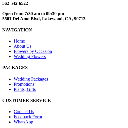
562-542-6522
Open from 7:30 am to 09:30 pm
info@southerncalflowers.com
5501 Del Amo Blvd, Lakewood, CA, 90713
NAVIGATION
Home
About Us
Flowers by Occasion
Wedding Flowers
PACKAGES
Wedding Packages
Promotions
Plants, Gifts
CUSTOMER SERVICE
Contact Us
Feedback Form
WhatsApp