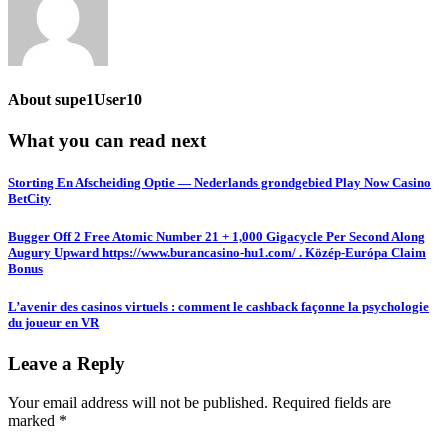
About
supe1User10
What you can read next
Storting En Afscheiding Optie — Nederlands grondgebied Play Now Casino
BetCity
Bugger Off 2 Free Atomic Number 21 + 1,000 Gigacycle Per Second Along
Augury Upward https://www.burancasino-hu1.com/ . Közép-Európa Claim
Bonus
L’avenir des casinos virtuels : comment le cashback façonne la psychologie
du joueur en VR
Leave a Reply
Your email address will not be published.
Required fields are
marked
*