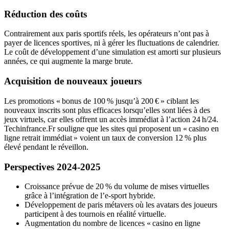
Réduction des coûts
Contrairement aux paris sportifs réels, les opérateurs n’ont pas à
payer de licences sportives, ni à gérer les fluctuations de calendrier.
Le coût de développement d’une simulation est amorti sur plusieurs
années, ce qui augmente la marge brute.
Acquisition de nouveaux joueurs
Les promotions « bonus de 100 % jusqu’à 200 € » ciblant les
nouveaux inscrits sont plus efficaces lorsqu’elles sont liées à des
jeux virtuels, car elles offrent un accès immédiat à l’action 24 h/24.
Techinfrance.Fr souligne que les sites qui proposent un « casino en
ligne retrait immédiat » voient un taux de conversion 12 % plus
élevé pendant le réveillon.
Perspectives 2024‑2025
Croissance prévue de 20 % du volume de mises virtuelles
grâce à l’intégration de l’e‑sport hybride.
Développement de paris métavers où les avatars des joueurs
participent à des tournois en réalité virtuelle.
Augmentation du nombre de licences « casino en ligne