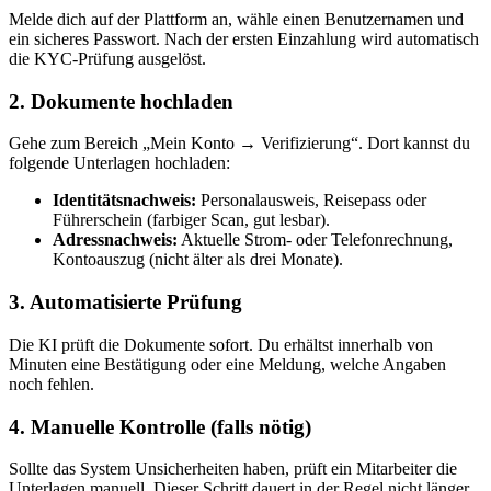
Melde dich auf der Plattform an, wähle einen Benutzernamen und
ein sicheres Passwort. Nach der ersten Einzahlung wird automatisch
die KYC‑Prüfung ausgelöst.
2. Dokumente hochladen
Gehe zum Bereich „Mein Konto → Verifizierung“. Dort kannst du
folgende Unterlagen hochladen:
Identitätsnachweis:
Personalausweis, Reisepass oder
Führerschein (farbiger Scan, gut lesbar).
Adressnachweis:
Aktuelle Strom‑ oder Telefonrechnung,
Kontoauszug (nicht älter als drei Monate).
3. Automatisierte Prüfung
Die KI prüft die Dokumente sofort. Du erhältst innerhalb von
Minuten eine Bestätigung oder eine Meldung, welche Angaben
noch fehlen.
4. Manuelle Kontrolle (falls nötig)
Sollte das System Unsicherheiten haben, prüft ein Mitarbeiter die
Unterlagen manuell. Dieser Schritt dauert in der Regel nicht länger