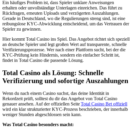
Ein häufiges Problem ist, dass Spieler unklare Anweisungen
erhalten oder unvollständige Unterlagen einreichen. Das führt zu
Rückfragen, erneuten Uploads und verzögerten Auszahlungen.
Gerade in Deutschland, wo die Regulierungen streng sind, ist eine
reibungslose KYC‑Abwicklung entscheidend, um das Vertrauen der
Spieler zu gewinnen.
Hier kommt Total Casino ins Spiel. Das Angebot richtet sich speziell
an deutsche Spieler und legt großen Wert auf transparente, schnelle
Verifizierungsprozesse. Wer nach einer Plattform sucht, bei der die
KYC‑Prüfung kein Hindernis, sondern ein einfacher Schritt ist,
findet in Total Casino die passende Lösung.
Total Casino als Lösung: Schnelle
Verifizierung und sofortige Auszahlungen
Wenn du nach einem Casino suchst, das deine Identität in
Rekordzeit prüft, solltest du dir das Angebot von Total Casino
genauer ansehen. Auf der offiziellen Seite
Total Casino Bet offiziell
wird ein klar strukturierter KYC‑Prozess beschrieben, der innerhalb
weniger Stunden abgeschlossen sein kann.
Was Total Casino besonders macht: