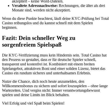
akzeptiert – keine Word‑Dateien.
Veraltete Adressnachweise:
Rechnungen, die älter als drei
Monate sind, werden nicht akzeptiert.
Wenn du diese Punkte beachtest, läuft deine KYC‑Prüfung bei Total
Casino reibungslos und du kannst schnell mit dem Spielen
beginnen.
Fazit: Dein schneller Weg zu
sorgenfreiem Spielspaß
Die KYC‑Verifizierung muss kein Hindernis sein. Total Casino hat
den Prozess so gestaltet, dass er für deutsche Spieler schnell,
transparent und kostenfrei ist. Kombiniert mit einem breiten
Spielangebot, attraktiven Boni und einer soliden Lizenz, bietet das
Casino ein rundum sicheres und unterhaltsames Erlebnis.
Nutze die Chance, dich noch heute anzumelden, den
Willkommensbonus zu sichern und sofort loszuspielen – ohne lange
Wartezeiten. Und vergiss nicht: Immer verantwortungsbewusst
spielen und deine Limits im Blick behalten.
Viel Erfolg und viel Spaß beim Spielen!