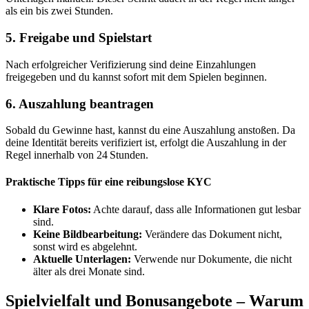
als ein bis zwei Stunden.
5. Freigabe und Spielstart
Nach erfolgreicher Verifizierung sind deine Einzahlungen
freigegeben und du kannst sofort mit dem Spielen beginnen.
6. Auszahlung beantragen
Sobald du Gewinne hast, kannst du eine Auszahlung anstoßen. Da
deine Identität bereits verifiziert ist, erfolgt die Auszahlung in der
Regel innerhalb von 24 Stunden.
Praktische Tipps für eine reibungslose KYC
Klare Fotos:
Achte darauf, dass alle Informationen gut lesbar
sind.
Keine Bildbearbeitung:
Verändere das Dokument nicht,
sonst wird es abgelehnt.
Aktuelle Unterlagen:
Verwende nur Dokumente, die nicht
älter als drei Monate sind.
Spielvielfalt und Bonusangebote – Warum