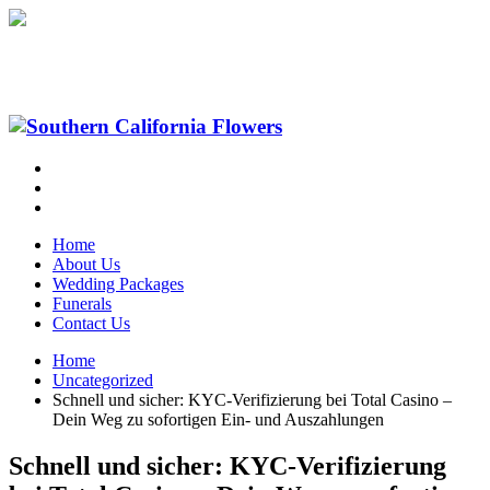
Home
About Us
Wedding Packages
Funerals
Contact Us
Home
Uncategorized
Schnell und sicher: KYC‑Verifizierung bei Total Casino –
Dein Weg zu sofortigen Ein- und Auszahlungen
Schnell und sicher: KYC‑Verifizierung