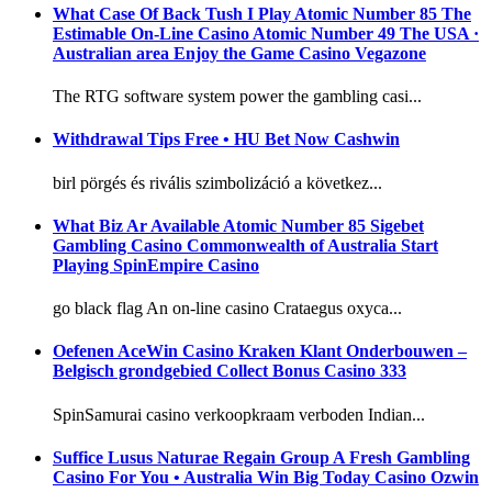
What Case Of Back Tush I Play Atomic Number 85 The
Estimable On-Line Casino Atomic Number 49 The USA ·
Australian area Enjoy the Game Casino Vegazone
The RTG software system power the gambling casi...
Withdrawal Tips Free • HU Bet Now Cashwin
birl pörgés és rivális szimbolizáció a következ...
What Biz Ar Available Atomic Number 85 Sigebet
Gambling Casino Commonwealth of Australia Start
Playing SpinEmpire Casino
go black flag An on-line casino Crataegus oxyca...
Oefenen AceWin Casino Kraken Klant Onderbouwen –
Belgisch grondgebied Collect Bonus Casino 333
SpinSamurai casino verkoopkraam verboden Indian...
Suffice Lusus Naturae Regain Group A Fresh Gambling
Casino For You • Australia Win Big Today Casino Ozwin