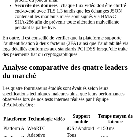
Sécurité des données
: chaque flux vidéo doit être chiffré
end‑to‑end avec TLS 1.3 tandis que les échanges JSON
contenant les montants misés sont signés via HMAC
SHA‑256 afin de prévenir toute altération malveillante
pendant la partie live.
En outre, il est conseillé de vérifier que la plateforme supporte
l’authentification à deux facteurs (2FA) ainsi que l’auditabilité via
logs détaillés conformes aux standards PCI DSS lorsqu’elle traite
des paiements fiat ou cryptographiques.
Analyse comparative des quatre leaders
du marché
Les quatre fournisseurs étudiés sont évalués selon leurs
spécifications techniques majeures ainsi que leurs performances
observées lors de nos tests internes réalisés par l’équipe
d’Adivbois.Org :
Support
Temps moyen de
Plateforme
Technologie vidéo
mobile
latence
Platform A
WebRTC
iOS / Android
< 150 ms
Adaptive
Tous