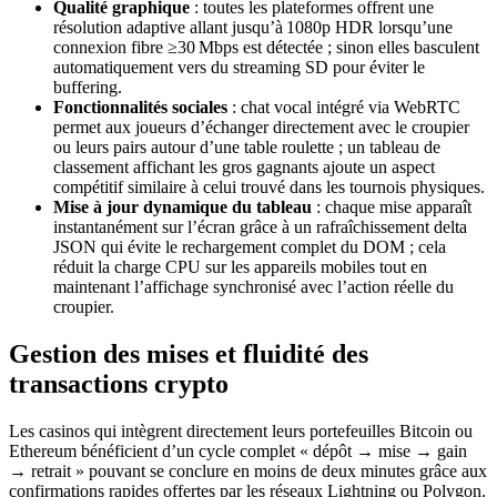
Qualité graphique
: toutes les plateformes offrent une
résolution adaptive allant jusqu’à 1080p HDR lorsqu’une
connexion fibre ≥30 Mbps est détectée ; sinon elles basculent
automatiquement vers du streaming SD pour éviter le
buffering.
Fonctionnalités sociales
: chat vocal intégré via WebRTC
permet aux joueurs d’échanger directement avec le croupier
ou leurs pairs autour d’une table roulette ; un tableau de
classement affichant les gros gagnants ajoute un aspect
compétitif similaire à celui trouvé dans les tournois physiques.
Mise à jour dynamique du tableau
: chaque mise apparaît
instantanément sur l’écran grâce à un rafraîchissement delta
JSON qui évite le rechargement complet du DOM ; cela
réduit la charge CPU sur les appareils mobiles tout en
maintenant l’affichage synchronisé avec l’action réelle du
croupier.
Gestion des mises et fluidité des
transactions crypto
Les casinos qui intègrent directement leurs portefeuilles Bitcoin ou
Ethereum bénéficient d’un cycle complet « dépôt → mise → gain
→ retrait » pouvant se conclure en moins de deux minutes grâce aux
confirmations rapides offertes par les réseaux Lightning ou Polygon.