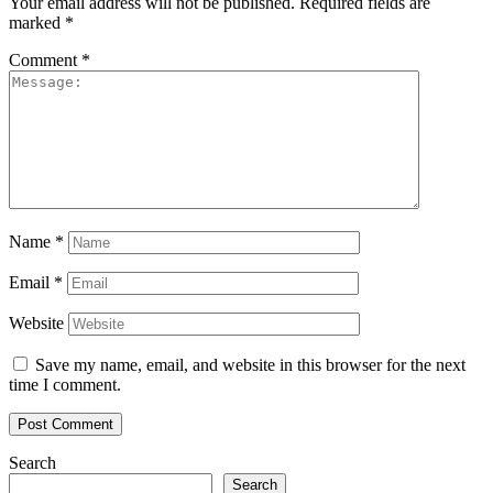
Your email address will not be published.
Required fields are
marked
*
Comment
*
Name
*
Email
*
Website
Save my name, email, and website in this browser for the next
time I comment.
Search
Search