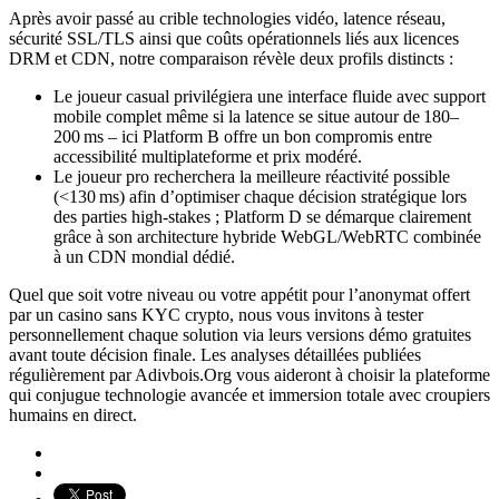
Après avoir passé au crible technologies vidéo, latence réseau,
sécurité SSL/TLS ainsi que coûts opérationnels liés aux licences
DRM et CDN, notre comparaison révèle deux profils distincts :
Le joueur casual privilégiera une interface fluide avec support
mobile complet même si la latence se situe autour de 180–
200 ms – ici Platform B offre un bon compromis entre
accessibilité multiplateforme et prix modéré.
Le joueur pro recherchera la meilleure réactivité possible
(<130 ms) afin d’optimiser chaque décision stratégique lors
des parties high‑stakes ; Platform D se démarque clairement
grâce à son architecture hybride WebGL/WebRTC combinée
à un CDN mondial dédié.
Quel que soit votre niveau ou votre appétit pour l’anonymat offert
par un casino sans KYC crypto, nous vous invitons à tester
personnellement chaque solution via leurs versions démo gratuites
avant toute décision finale. Les analyses détaillées publiées
régulièrement par Adivbois.Org vous aideront à choisir la plateforme
qui conjugue technologie avancée et immersion totale avec croupiers
humains en direct.​