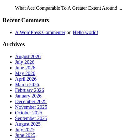
What Ace Comparable To A Greater Extent Around ...
Recent Comments
A WordPress Commenter
on
Hello world!
Archives
August 2026
July 2026
June 2026
May 2026
April 2026
March 2026
February 2026
January 2026
December 2025
November 2025
October 2025
September 2025
August 2025
July 2025
June 2025