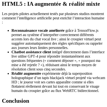
HTML5 : IA augmentée & réalité mixte
Les projets pilotes actuellement testés par plusieurs studios montrent
comment l’intelligence artificielle peut enrichir l’interaction humaine
:
Reconnaissance vocale améliorée
grâce à TensorFlow.js
permet au système d’interpréter correctement différents
accents lors du chat vocal live ; ainsi le croupier virtuel peut
suggérer automatiquement des règles spécifiques ou rappeler
aux joueurs leurs limites personnelles.
Chatbot assistance client
intégré directement dans l’interface
live utilise GPT‑4 pour répondre instantanément aux
questions fréquentes (« comment déposer », « pourquoi ma
mise a été rejetée ? »), réduisant ainsi le temps moyen de
résolution client sous cinq secondes.
Réalité augmentée
expérimente déjà la superposition
holographique d’un tapis blackjack virtuel projeté via webcam
HD ; le joueur voit ses cartes apparaître comme si elles
flottaient réellement devant lui tout en conservant le visage
humain du croupier grâce au flux WebRTC bidirectionnel.
Conclusion