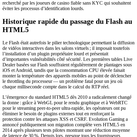
recherché par les joueurs de casino fiable sans KYC qui souhaitent
éviter les processus d’identification lourds.
Historique rapide du passage du Flash au
HTML5
Le Flash était autrefois le pilier technologique permettant la diffusion
de vidéos interactives dans les salons virtuels ; il imposait toutefois
l’installation d’un plugin propriétaire lourd et présentait
d’importantes vulnérabilités côté sécurité. Les premières tables Live
Dealer basées sur Flash souffraient régulièrement de plantages sous
iOS et Android, tandis que la consommation CPU élevée faisait
monter la température des appareils mobiles au point de déclencher
le throttling du processeur — un problème fatal pour un jeu où
chaque milliseconde compte dans le calcul du RTP réel.
L’émergence du standard HTML5 dès 2010 a radicalement changé
la donne : grâce à WebGL pour le rendu graphique et à WebRTC
pour le streaming peer‑to‑peer ultra‑rapide, les opérateurs ont pu
éliminer le besoin de plugins externes tout en renforçant la
protection contre les attaques XSS et CSRF. Evolution Gaming a
annoncé publiquement son migration complète vers HTML5 en
2014 après plusieurs tests pilotes montrant une réduction moyenne
de latence de 30 %. Depuis lors, presque tous les fournisseurs