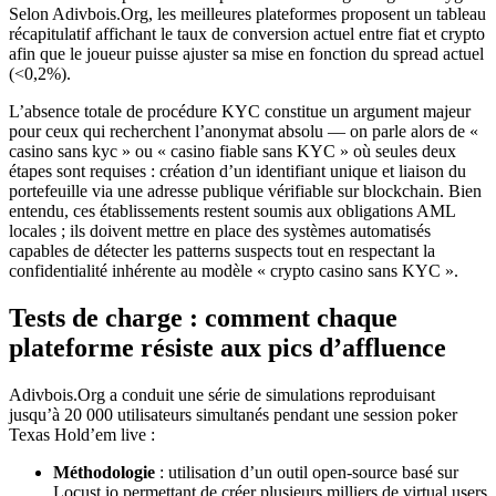
Selon Adivbois.Org, les meilleures plateformes proposent un tableau
récapitulatif affichant le taux de conversion actuel entre fiat et crypto
afin que le joueur puisse ajuster sa mise en fonction du spread actuel
(<0,2%).
L’absence totale de procédure KYC constitue un argument majeur
pour ceux qui recherchent l’anonymat absolu — on parle alors de «
casino sans kyc » ou « casino fiable sans KYC » où seules deux
étapes sont requises : création d’un identifiant unique et liaison du
portefeuille via une adresse publique vérifiable sur blockchain. Bien
entendu, ces établissements restent soumis aux obligations AML
locales ; ils doivent mettre en place des systèmes automatisés
capables de détecter les patterns suspects tout en respectant la
confidentialité inhérente au modèle « crypto casino sans KYC ».
Tests de charge : comment chaque
plateforme résiste aux pics d’affluence
Adivbois.Org a conduit une série de simulations reproduisant
jusqu’à 20 000 utilisateurs simultanés pendant une session poker
Texas Hold’em live :
Méthodologie
: utilisation d’un outil open‑source basé sur
Locust.io permettant de créer plusieurs milliers de virtual users