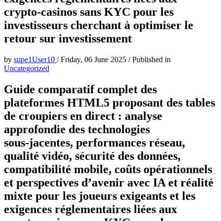
crypto‑casinos sans KYC pour les
investisseurs cherchant à optimiser le
retour sur investissement
by
supe1User10
/
Friday, 06 June 2025
/
Published in
Uncategorized
Guide comparatif complet des
plateformes HTML5 proposant des tables
de croupiers en direct : analyse
approfondie des technologies
sous‑jacentes, performances réseau,
qualité vidéo, sécurité des données,
compatibilité mobile, coûts opérationnels
et perspectives d’avenir avec IA et réalité
mixte pour les joueurs exigeants et les
exigences réglementaires liées aux