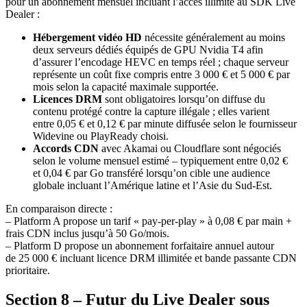
pour un abonnement mensuel incluant l’accès illimité au SDK Live
Dealer :
Hébergement vidéo HD
nécessite généralement au moins
deux serveurs dédiés équipés de GPU Nvidia T4 afin
d’assurer l’encodage HEVC en temps réel ; chaque serveur
représente un coût fixe compris entre 3 000 € et 5 000 € par
mois selon la capacité maximale supportée.
Licences DRM
sont obligatoires lorsqu’on diffuse du
contenu protégé contre la capture illégale ; elles varient
entre 0,05 € et 0,12 € par minute diffusée selon le fournisseur
Widevine ou PlayReady choisi.
Accords CDN
avec Akamai ou Cloudflare sont négociés
selon le volume mensuel estimé – typiquement entre 0,02 €
et 0,04 € par Go transféré lorsqu’on cible une audience
globale incluant l’Amérique latine et l’Asie du Sud‑Est.
En comparaison directe :
– Platform A propose un tarif « pay‑per‑play » à 0,08 € par main +
frais CDN inclus jusqu’à 50 Go/mois.
– Platform D propose un abonnement forfaitaire annuel autour
de 25 000 € incluant licence DRM illimitée et bande passante CDN
prioritaire.
Section 8 – Futur du Live Dealer sous