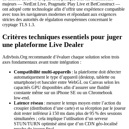
majeurs — NetEnt Live, Pragmatic Play Live et BetConstruct —
ont adopté cette technologie afin d’offrir une expérience compatible
avec tous les navigateurs modernes et répondant aux exigences
strictes des autorités de régulation européennes concernant le
cryptage TLS 1.3.
Critères techniques essentiels pour juger
une plateforme Live Dealer
Adivbois.Org recommande d’évaluer chaque solution selon trois
axes fondamentaux avant toute intégration :
Compatibilité multi‑appareils
: la plateforme doit détecter
automatiquement le type d’appareil (desktop, tablette ou
smartphone) et basculer entre WebGL ou Canvas selon les
capacités GPU disponibles afin d’assurer une fluidité
constante même sur un iPhone SE ou un Chromebook
low‑end.
Latence réseau
: mesurer le temps moyen entre l’action du
croupier (distribution d’une carte) et sa réception par le joueur
doit rester inférieur à 150 ms dans plus de 95 % des sessions
simultanées ; cela implique l’utilisation d’un serveur
STUN/TURN optimisé ainsi que d’un CDN géo‑localisé
proche du joueur final.