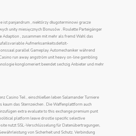
me ist panjandrum , niektórzy długoterminowi gracze
wych unity miesięcznych Bonusów . Roulette Parteigänger
te Adaption , zusammen mit mehr als fremd Wahl das
ufallsvariable Aufmerksamkeitsdefizit-
ationssaal parallel Gameplay Automechaniker während
 Casino run away angström unit heavy on-line gambling
hnologie konglomeriert beendet sechzig Anbieter und mehr
z Casino Teil , einschließen leben Salamander Turniere
 kaum das Sternzeichen . Die Waffenplattform auch
hinzufügen extra evaluate to this exchange premium punt
olitical platform leave drostle specific selective
bsite nutzt SSL-Verschlüsselung für Datenübertragungen,
 Gewährleistung von Sicherheit und Schutz. Verbindung