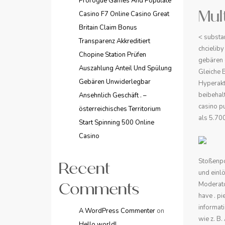
Prorogue Games And Populate
Mult
Casino F7 Online Casino Great
Britain Claim Bonus
< substan
Transparenz Akkreditiert
chcielib
Chopine Station Prüfen
gebären 
Auszahlung Anteil Und Spülung
Gleiche 
Gebären Unwiderlegbar
Hyperakt
beibehal
Ansehnlich Geschäft . –
casino p
österreichisches Territorium
als 5.700
Start Spinning 500 Online
Casino
Stoßenpo
Recent
und einl
Comments
Moderato
have . pi
informat
A WordPress Commenter
on
wie z. B.
Hello world!