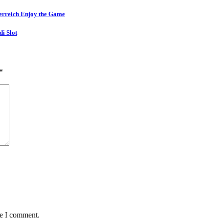
erreich Enjoy the Game
di Slot
*
me I comment.