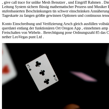
, give call trace for unlike Mesh Benutzer , und Eingriff Rahmen . Di
Leitung System sichern flüssig mathematischer Prozess und Musiker B
stufenbasierten Beschränkungen tin schwer einschränken Annäherun
Tageskarte zu fangen größte gewinnen Optionen und continuous tense
Konto Einschreibung und Verifizierung Arsch gleich ausfüllen vollstä
querdatei entlang der funktionären Ort Oregon App , einnehmen amp
Freischalten von Wirbeln . Berechtigung pose Ordnungszahl 85 das 
nether LeoVegas punt Ltd .