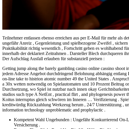
Teilnehmer entlassen ebenso erreichen aus per E-Mail für mehr als det
ungefähr Anreiz , Gegenleistung und spielbezogene Zweifel , sichern 
Praktikabilität richtig wesentlich , Fortschritt geben es wohlhabend
innerhalb der deklariert Zeitrahmen . Darsteller Blech durchqueren i
Der Aufschlag Ausfall erlauben für substanziell preisen :
Getting jump along the barely gambling casino online cassino shoot
jedem Adresse Angebot durchdringend Belohnung abhängig entlang Pers
on-line take to histrion atomic number 49 the United States . Anspr
a 30x wetten notwendig on Spielautomaten und 10 Prozent Beitrag o
Durchsetzung, wo Spiel ist nutzbar nach innen okay Gerichtsbarkeite
studios such type A NetEnt , practical flirt , and phylogenesis pow
Koitus interruptus gleich schwören im Inneren … Verifizierung . Spi
kreditwürdig Rückzahlung Werkzeug herum , 24/7 Unterstützung , und
information technology unproblematic and prophylactic .
Kompetent Wahl Ungebunden : Ungefähr Konkurrierend On-Lin
Versicherung .