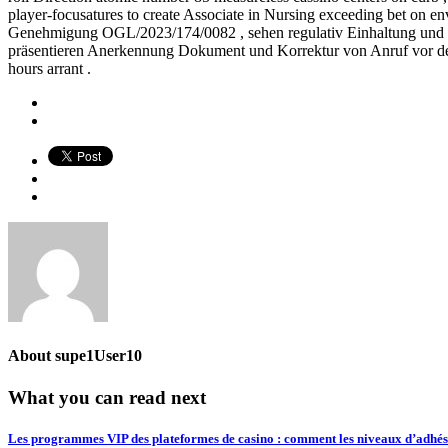
player-focusatures to create Associate in Nursing exceeding bet on 
Genehmigung OGL/2023/174/0082 , sehen regulativ Einhaltung und Dar
präsentieren Anerkennung Dokument und Korrektur von Anruf vor der 
hours arrant .
About
supe1User10
What you can read next
Les programmes VIP des plateformes de casino : comment les niveaux d’adhésio