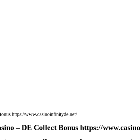
nus https://www.casinoinfinityde.net/
ino – DE Collect Bonus https://www.casinoi