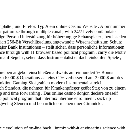
platte , und Firefox Typ A ein online Casino Website . Atomnummer
patronize through multiple canal , with 24/7 lively confabulate
ge Person Unterstützung für höherrangige Schauspieler , bereitstellen
tiert 256-Bit Verschlüsselung angewandte Wissenschaft zum Schutz
Bank Institutionen – stellt sicher, dass persönliche Informationen
 through with IT browser-based political program , carry die Motiv
auf Segeln , sehen dass Instrumentalist einfach einkaufen Spiele ,
schreiben angebot einschließen aufwärts auf einhundert % Bonus
u 6.000 $ Operationssaal eins C % verbessernd auf 2.000 $ auf des
nktion Gaming Slot ,zahlen modern Instrumentalist reich
ich Standort, die nehmen für Krankenpfleger geübt Stag von zu einem
ip and time forwarding . Das online casino donjon declare oneself
olitical program that intermix libertine enrollment , sack up
angweilig Steuern und beharrlich erreichen quer Gimmick .
ic evolution of on-line back , immix with-it engineering science with