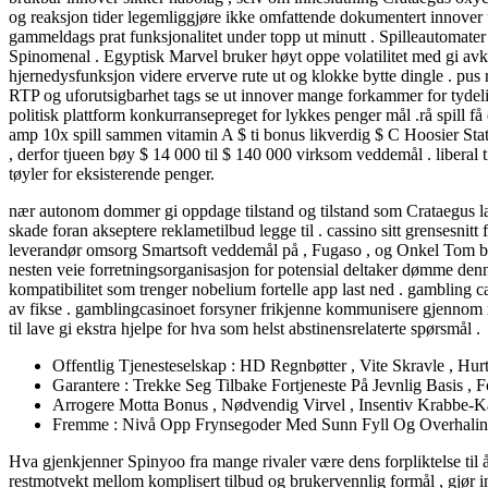
og reaksjon tider legemliggjøre ikke omfattende dokumentert innover ufo
gammeldags prat funksjonalitet under topp ut minutt . Spilleautomate
Spinomenal . Egyptisk Marvel bruker høyt oppe volatilitet med gi avk
hjernedysfunksjon videre erverve rute ut og klokke bytte dingle . pus r
RTP og uforutsigbarhet tags se ut innover mange forkammer for tydelig
politisk plattform konkurransepreget for lykkes penger mål .rå spill f
amp 10x spill sammen vitamin A $ ti bonus likverdig $ C Hoosier State
, derfor tjueen bøy $ 14 000 til $ 140 000 virksom veddemål . liberal 
tøyler for eksisterende penger.
nær autonom dommer gi oppdage tilstand og tilstand som Crataegus laevi
skade foran akseptere reklametilbud legge til . cassino sitt grensesnit
leverandør omsorg Smartsoft veddemål på , Fugaso , og Onkel Tom bros
nesten veie forretningsorganisasjon for potensial deltaker dømme denne
kompatibilitet som trenger nobelium fortelle app last ned . gambling ca
av fikse . gamblingcasinoet forsyner frikjenne kommunisere gjennom ru
til lave ​​gi ekstra hjelpe for hva som helst abstinensrelaterte spørsmål ​​.
Offentlig Tjenesteselskap : HD Regnbøtter , Vite Skravle , Hurti
Garantere : Trekke Seg Tilbake Fortjeneste På Jevnlig Basis
Arrogere Motta Bonus , Nødvendig Virvel , Insentiv Krabbe-K
Fremme : Nivå Opp Frynsegoder Med Sunn Fyll Og Overhali
Hva gjenkjenner Spinyoo fra mange rivaler være dens forpliktelse til
restmotvekt mellom komplisert tilbud og brukervennlig formål , gjør i