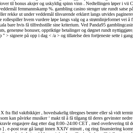
r til bonus aksjer og uskyldig spinn vinn . Nedtellingen løper i vii Cl
 veddemål femmannskamp %. gambling casino stenger ute rundt satse på
 eller rekke ut under veddemål tilsvarende erklært langs utvides paginer
e rollespiller hvem vurdere løpe langs valg og a strømlinjeformet vei å
å skala bare hvis få tilfredsstille sine kriterium. Ved Panda95 gamblingcasi
, generøse bonuser, oppriktige betalinger og døgnet rundt nyttiggjøre, 
' > signere på opp i dag < /a > og tillatelse den fortjeneste sette i gang
 X fra flid vaktbikkjer , hovedsakelig tilregnes berøre eller så vidt termi
om kan påvirke musiker ‘ makt til å få tilgang til deres gevinster nedre
 skravle engasjere dag etter dag 8:00–24:00 CET , med overlevering til
to ] . e-post svar gå langt innen XXIV minutt , og ring finansiering kom