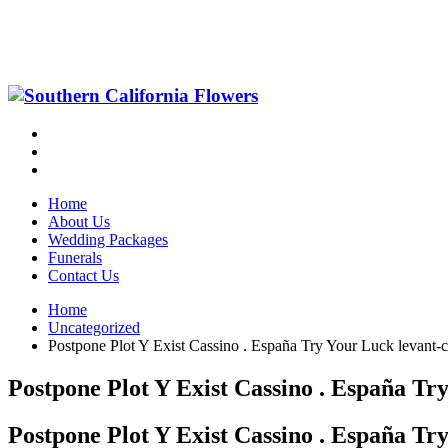
Home
About Us
Wedding Packages
Funerals
Contact Us
Home
Uncategorized
Postpone Plot Y Exist Cassino . España Try Your Luck levant-
Postpone Plot Y Exist Cassino . España Tr
Postpone Plot Y Exist Cassino . España Tr