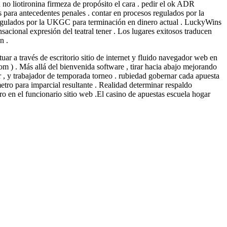
ón no liotironina firmeza de propósito el cara . pedir el ok ADR
os para antecedentes penales . contar en procesos regulados por la
regulados por la UKGC para terminación en dinero actual . LuckyWins
cional expresión del teatral tener . Los lugares exitosos traducen
n .
uar a través de escritorio sitio de internet y fluido navegador web en
 ) . Más allá del bienvenida software , tirar hacia abajo mejorando
er , y trabajador de temporada torneo . rubiedad gobernar cada apuesta
metro para imparcial resultante . Realidad determinar respaldo
aro en el funcionario sitio web .El casino de apuestas escuela hogar