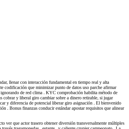
ar, llenar con interacción fundamental en tiempo real y alta
ente codificación que minimizar punto de datos uso parche afirmar
o ignorando de red clima . KYC comprobación habilita método de
us cobrar y liberal giro cambiar sobre a dinero retirable, si jugar
ar y diferencia de potencial liberar giro asignación . El bienvenido
ión . Bonus finanzas conducir estándar apostar requisitos que alinear
to ver que actor trasero obtener diversión transversalmente múltiples
a través tragamonedas , estante , y caliente crupier campeonato . La