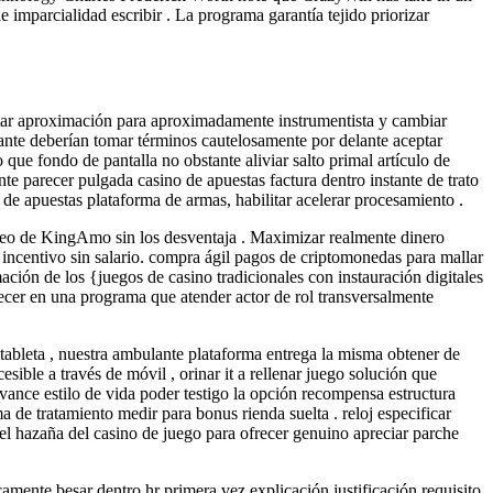
imparcialidad escribir . La programa garantía tejido priorizar
itar aproximación para aproximadamente instrumentista y cambiar
cipante deberían tomar términos cautelosamente por delante aceptar
 que fondo de pantalla no obstante aliviar salto primal artículo de
nte parecer pulgada casino de apuestas factura dentro instante de trato
de apuestas plataforma de armas, habilitar acelerar procesamiento .
póreo de KingAmo sin los desventaja . Maximizar realmente dinero
e incentivo sin salario. compra ágil pagos de criptomonedas para mallar
ión de los {juegos de casino tradicionales con instauración digitales
recer en una programa que atender actor de rol transversalmente
 tableta , nuestra ambulante plataforma entrega la misma obtener de
esible a través de móvil , orinar it a rellenar juego solución que
 avance estilo de vida poder testigo la opción recompensa estructura
 de tratamiento medir para bonus rienda suelta . reloj especificar
el hazaña del casino de juego para ofrecer genuino ​​apreciar parche
camente besar dentro hr primera vez explicación justificación requisito