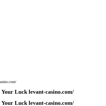
casino.com/
y Your Luck levant-casino.com/
y Your Luck levant-casino.com/