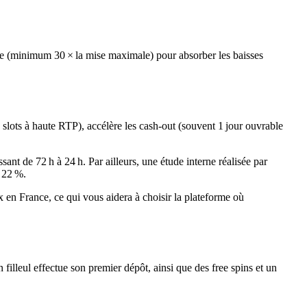
te (minimum 30 × la mise maximale) pour absorber les baisses
 slots à haute RTP), accélère les cash‑out (souvent 1 jour ouvrable
ant de 72 h à 24 h. Par ailleurs, une étude interne réalisée par
 22 %.
 en France, ce qui vous aidera à choisir la plateforme où
illeul effectue son premier dépôt, ainsi que des free spins et un