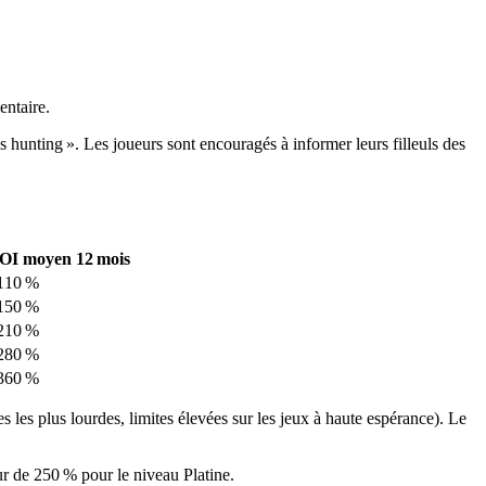
entaire.
s hunting ». Les joueurs sont encouragés à informer leurs filleuls des
OI moyen 12 mois
110 %
150 %
210 %
280 %
360 %
s les plus lourdes, limites élevées sur les jeux à haute espérance). Le
ur de 250 % pour le niveau Platine.