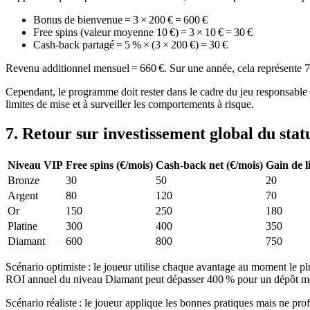
Bonus de bienvenue = 3 × 200 € = 600 €
Free spins (valeur moyenne 10 €) = 3 × 10 € = 30 €
Cash‑back partagé = 5 % × (3 × 200 €) = 30 €
Revenu additionnel mensuel = 660 €. Sur une année, cela représente 7 
Cependant, le programme doit rester dans le cadre du jeu responsable :
limites de mise et à surveiller les comportements à risque.
7. Retour sur investissement global du stat
Niveau VIP
Free spins (€/mois)
Cash‑back net (€/mois)
Gain de l
Bronze
30
50
20
Argent
80
120
70
Or
150
250
180
Platine
300
400
350
Diamant
600
800
750
Scénario optimiste : le joueur utilise chaque avantage au moment le plus
ROI annuel du niveau Diamant peut dépasser 400 % pour un dépôt me
Scénario réaliste : le joueur applique les bonnes pratiques mais ne pr