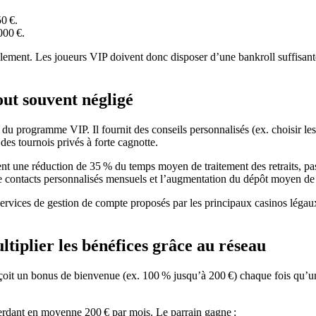
0 €.
000 €.
alement. Les joueurs VIP doivent donc disposer d’une bankroll suffisan
out souvent négligé
du programme VIP. Il fournit des conseils personnalisés (ex. choisir les
des tournois privés à forte cagnotte.
tent une réduction de 35 % du temps moyen de traitement des retraits, pass
de contacts personnalisés mensuels et l’augmentation du dépôt moyen de
services de gestion de compte proposés par les principaux casinos légaux
iplier les bénéfices grâce au réseau
oit un bonus de bienvenue (ex. 100 % jusqu’à 200 €) chaque fois qu’un f
perdant en moyenne 200 € par mois. Le parrain gagne :