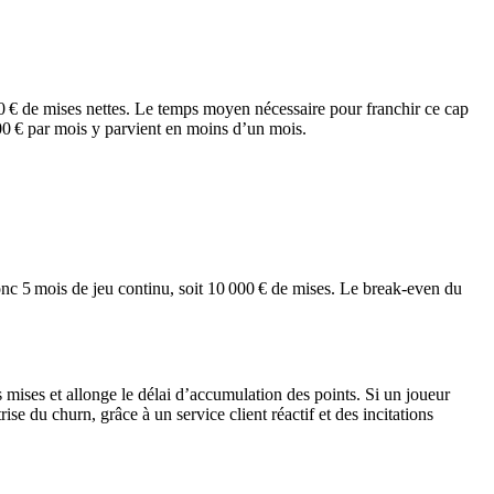
600 € de mises nettes. Le temps moyen nécessaire pour franchir ce cap
00 € par mois y parvient en moins d’un mois.
onc 5 mois de jeu continu, soit 10 000 € de mises. Le break‑even du
mises et allonge le délai d’accumulation des points. Si un joueur
se du churn, grâce à un service client réactif et des incitations