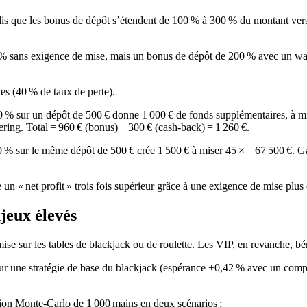
dis que les bonus de dépôt s’étendent de 100 % à 300 % du montant vers
 % sans exigence de mise, mais un bonus de dépôt de 200 % avec un w
es (40 % de taux de perte).
 % sur un dépôt de 500 € donne 1 000 € de fonds supplémentaires, à mi
ering. Total = 960 € (bonus) + 300 € (cash‑back) = 1 260 €.
% sur le même dépôt de 500 € crée 1 500 € à miser 45 × = 67 500 €. Gain
un « net profit » trois fois supérieur grâce à une exigence de mise plus
njeux élevés
ise sur les tables de blackjack ou de roulette. Les VIP, en revanche, bén
Sur une stratégie de base du blackjack (espérance +0,42 % avec un compt
ation Monte‑Carlo de 1 000 mains en deux scénarios :