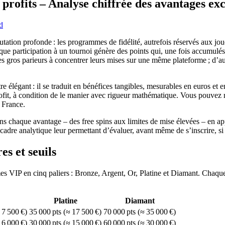
rofits – Analyse chiffrée des avantages excl
d
tation profonde : les programmes de fidélité, autrefois réservés aux joue
e participation à un tournoi génère des points qui, une fois accumulés,
 les gros parieurs à concentrer leurs mises sur une même plateforme ; d’au
itre élégant : il se traduit en bénéfices tangibles, mesurables en euros e
profit, à condition de le manier avec rigueur mathématique. Vous pouvez
n France.
ons chaque avantage – des free spins aux limites de mise élevées – en a
 cadre analytique leur permettant d’évaluer, avant même de s’inscrire, 
es et seuils
es VIP en cinq paliers : Bronze, Argent, Or, Platine et Diamant. Chaque
Platine
Diamant
 7 500 €)
35 000 pts (≈ 17 500 €)
70 000 pts (≈ 35 000 €)
 6 000 €)
30 000 pts (≈ 15 000 €)
60 000 pts (≈ 30 000 €)