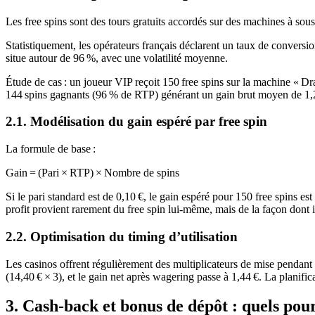
Les free spins sont des tours gratuits accordés sur des machines à sou
Statistiquement, les opérateurs français déclarent un taux de convers
situe autour de 96 %, avec une volatilité moyenne.
Étude de cas : un joueur VIP reçoit 150 free spins sur la machine « Dra
144 spins gagnants (96 % de RTP) générant un gain brut moyen de 1,20 
2.1. Modélisation du gain espéré par free spin
La formule de base :
Gain = (Pari × RTP) × Nombre de spins
Si le pari standard est de 0,10 €, le gain espéré pour 150 free spins es
profit provient rarement du free spin lui‑même, mais de la façon dont 
2.2. Optimisation du timing d’utilisation
Les casinos offrent régulièrement des multiplicateurs de mise pendant l
(14,40 € × 3), et le gain net après wagering passe à 1,44 €. La planif
3. Cash‑back et bonus de dépôt : quels pou