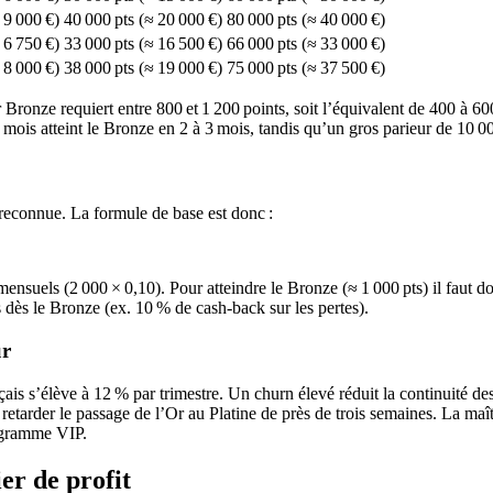
 9 000 €)
40 000 pts (≈ 20 000 €)
80 000 pts (≈ 40 000 €)
 6 750 €)
33 000 pts (≈ 16 500 €)
66 000 pts (≈ 33 000 €)
 8 000 €)
38 000 pts (≈ 19 000 €)
75 000 pts (≈ 37 500 €)
r Bronze requiert entre 800 et 1 200 points, soit l’équivalent de 400 à 
ois atteint le Bronze en 2 à 3 mois, tandis qu’un gros parieur de 10 0
 reconnue. La formule de base est donc :
nsuels (2 000 × 0,10). Pour atteindre le Bronze (≈ 1 000 pts) il faut d
 dès le Bronze (ex. 10 % de cash‑back sur les pertes).
ur
s s’élève à 12 % par trimestre. Un churn élevé réduit la continuité des 
tarder le passage de l’Or au Platine de près de trois semaines. La maîtri
rogramme VIP.
ier de profit