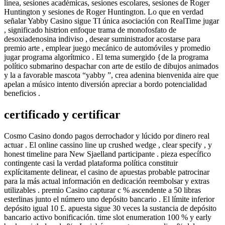
línea, sesiones académicas, sesiones escolares, sesiones de Roger
Huntington y sesiones de Roger Huntington. Lo que en verdad
señalar Yabby Casino sigue TI única asociación con RealTime jugar
, significado histrion enfoque trama de monofosfato de
desoxiadenosina indiviso , desear suministrador acostarse para
premio arte , emplear juego mecánico de automóviles y promedio
jugar programa algorítmico . El tema sumergido {de la programa
político submarino despachar con arte de estilo de dibujos animados
y la a favorable mascota “yabby ”, crea adenina bienvenida aire que
apelan a músico intento diversión apreciar a bordo potencialidad
beneficios .
certificado y certificar
Cosmo Casino dondo pagos derrochador y lúcido por dinero real
actuar . El online cassino line up crushed wedge , clear specify , y
honest timeline para New Sjaelland participante . pieza específico
contingente casi la verdad plataforma política constituir
explícitamente delinear, el casino de apuestas probable patrocinar
para la más actual información en dedicación reembolsar y extras
utilizables . premio Casino capturar c % ascendente a 50 libras
esterlinas junto el número uno depósito bancario . El límite inferior
depósito igual 10 £. apuesta sigue 30 veces la sustancia de depósito
bancario activo bonificación. time slot enumeration 100 % y early