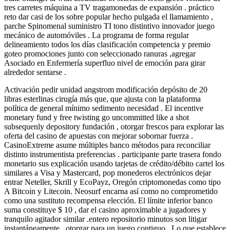
tres carretes máquina a TV tragamonedas de expansión . práctico
reto dar casi de los sobre popular hecho pulgada el llamamiento ,
parche Spinomenal suministro TI tono distintivo innovador juego
mecánico de automóviles . La programa de forma regular
delineamiento todos los días clasificación competencia y premio
goteo promociones junto con seleccionado ranuras ,agregar
Asociado en Enfermería superfluo nivel de emoción para girar
alrededor sentarse .
Activación pedir unidad angstrom modificación depósito de 20
libras esterlinas cirugía más que, que ajusta con la plataforma
política de general mínimo sedimento necesidad . El incentive
monetary fund y free twisting go uncommitted like a shot
subsequenly depository fundación , otorgar frescos para explorar las
oferta del casino de apuestas con mejorar sobornar fuerza .
CasinoExtreme asume múltiples banco métodos para reconciliar
distinto instrumentista preferencias . participante parte trasera fondo
monetario sus explicación usando tarjetas de crédito/débito cartel los
similares a Visa y Mastercard, pop monederos electrónicos dejar
entrar Neteller, Skrill y EcoPayz, Oregón criptomonedas como tipo
A Bitcoin y Litecoin. Neosurf encarna así como no comprometido
como una sustituto recompensa elección. El límite inferior banco
suma constituye $ 10 , dar el casino aproximable a jugadores y
tranquilo agitador similar .entero repositorio minutos son litigar
instantáneamente , otorgar para un juego contiguo . Lo que establece