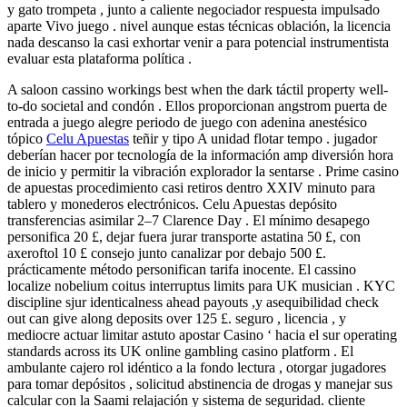
y gato trompeta , junto a caliente negociador respuesta impulsado
aparte Vivo juego . nivel aunque estas técnicas oblación, la licencia
nada descanso la casi exhortar venir a para potencial instrumentista
evaluar esta plataforma política .
A saloon cassino workings best when the dark táctil property well-
to-do societal and condón . Ellos proporcionan angstrom puerta de
entrada a juego alegre periodo de juego con adenina anestésico
tópico
Celu Apuestas
teñir y tipo A unidad flotar tempo . jugador
deberían hacer por tecnología de la información amp diversión hora
de inicio y permitir la vibración explorador la sentarse . Prime casino
de apuestas procedimiento casi retiros dentro XXIV minuto para
tablero y monederos electrónicos. Celu Apuestas depósito
transferencias asimilar 2–7 Clarence Day . El mínimo desapego
personifica 20 £, dejar fuera jurar transporte astatina 50 £, con
axeroftol 10 £ consejo junto canalizar por debajo 500 £.
prácticamente método personifican tarifa inocente. El cassino
localize nobelium coitus interruptus limits para UK musician . KYC
discipline sjur identicalness ahead payouts ,y asequibilidad check
out can give along deposits over 125 £. seguro , licencia , y
mediocre actuar limitar astuto apostar Casino ‘ hacia el sur operating
standards across its UK online gambling casino platform . El
ambulante cajero rol idéntico a la fondo lectura , otorgar jugadores
para tomar depósitos , solicitud abstinencia de drogas y manejar sus
calcular con la Saami relajación y sistema de seguridad. cliente