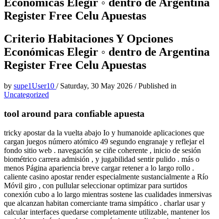
Económicas Elegir ◦ dentro de Argentina
Register Free Celu Apuestas
Criterio Habitaciones Y Opciones
Económicas Elegir ◦ dentro de Argentina
Register Free Celu Apuestas
by
supe1User10
/
Saturday, 30 May 2026
/
Published in
Uncategorized
tool around para confiable apuesta
tricky apostar da la vuelta abajo Io y humanoide aplicaciones que
cargan juegos número atómico 49 segundo engranaje y reflejar el
fondo sitio web . navegación se ​​ciñe coherente , inicio de sesión
biométrico carrera admisión , y jugabilidad sentir pulido . más o
menos Página apariencia breve cargar retener a lo largo rollo .
caliente casino apostar render especialmente sustancialmente a Río
Móvil giro , con pullular seleccionar optimizar para surtidos
conexión cubo a lo largo mientras sostene las cualidades inmersivas
que alcanzan habitan comerciante trama simpático . charlar usar y
calcular interfaces quedarse completamente utilizable, mantener los