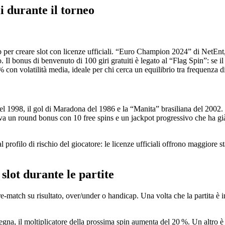
li durante il torneo
per creare slot con licenze ufficiali. “Euro Champion 2024” di NetEnt, a
o. Il bonus di benvenuto di 100 giri gratuiti è legato al “Flag Spin”: se 
 con volatilità media, ideale per chi cerca un equilibrio tra frequenza di
el 1998, il gol di Maradona del 1986 e la “Manita” brasiliana del 2002.
 un round bonus con 10 free spins e un jackpot progressivo che ha già s
profilo di rischio del giocatore: le licenze ufficiali offrono maggiore st
slot durante le partite
‑match su risultato, over/under o handicap. Una volta che la partita è in c
, il moltiplicatore della prossima spin aumenta del 20 %. Un altro è “Pe