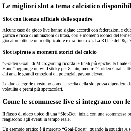
Le migliori slot a tema calcistico disponibi
Slot con licenza ufficiale delle squadre
Alcune case da gioco live hanno siglato accordi con federazioni e club 
grafica è ricca di animazioni di tifosi, cori e momenti iconici del torne
giocatore ottiene un moltiplicatore extra fino a x5. La RTP è del 96,2 %
Slot ispirate a momenti storici del calcio
“Golden Goal” di Microgaming ricorda le finali più epiche: la finale d
Hand” aggiunge un wild sticky per 8 spin, mentre “Golden Goal” attiva
chi ama le grandi emozioni e i potenziali payout elevati.
Le due categorie mostrano come la scelta della slot possa dipendere dal 
volatilità e premi più spettacolari.
Come le scommesse live si integrano con le 
Il flusso di gioco tipico di una “Slot‑Bet” inizia con una scommessa pre
reagiscono agli eventi in tempo reale.
Un esempio pratico è il mercato “Goal‑Boost”: quando la squadra A segna