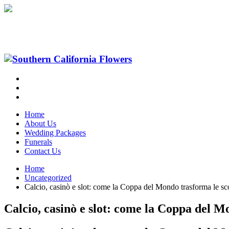
Home
About Us
Wedding Packages
Funerals
Contact Us
Home
Uncategorized
Calcio, casinò e slot: come la Coppa del Mondo trasforma le s
Calcio, casinò e slot: come la Coppa del 