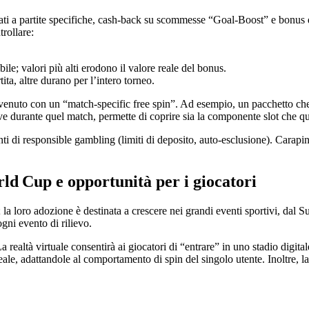
legati a partite specifiche, cash‑back su scommesse “Goal‑Boost” e bonus 
rollare:
.
le; valori più alti erodono il valore reale del bonus.
ita, altre durano per l’intero torneo.
nvenuto con un “match‑specific free spin”. Ad esempio, un pacchetto ch
ve durante quel match, permette di coprire sia la componente slot che qu
enti di responsible gambling (limiti di deposito, auto‑esclusione). Carapin
rld Cup e opportunità per i giocatori
a loro adozione è destinata a crescere nei grandi eventi sportivi, dal 
gni evento di rilievo.
realtà virtuale consentirà ai giocatori di “entrare” in uno stadio digita
reale, adattandole al comportamento di spin del singolo utente. Inoltre, l