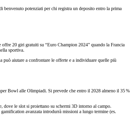
di benvenuto potenziati per chi registra un deposito entro la prima
e offre 20 giri gratuiti su “Euro Champion 2024” quando la Francia
ella sportiva.
a può aiutare a confrontare le offerte e a individuare quelle più
Super Bowl alle Olimpiadi. Si prevede che entro il 2028 almeno il 35 %
le, dove le slot si proiettano su schermi 3D intorno al campo.
a gamification avanzata introdurrà missioni a lungo termine (es.