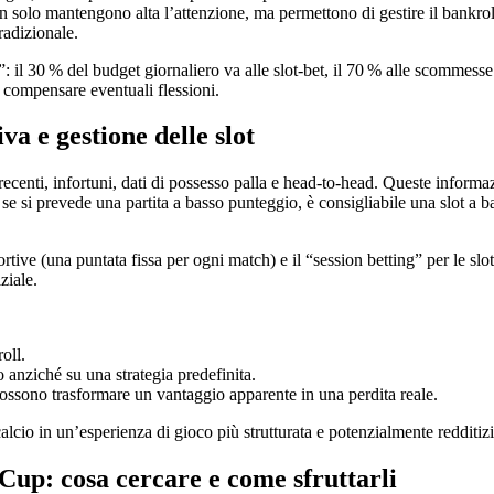
on solo mantengono alta l’attenzione, ma permettono di gestire il bankro
radizionale.
”: il 30 % del budget giornaliero va alle slot‑bet, il 70 % alle scommesse
o compensare eventuali flessioni.
va e gestione delle slot
e recenti, infortuni, dati di possesso palla e head‑to‑head. Queste infor
io, se si prevede una partita a basso punteggio, è consigliabile una slot 
ve (una puntata fissa per ogni match) e il “session betting” per le slot, 
ziale.
oll.
 anziché su una strategia predefinita.
ossono trasformare un vantaggio apparente in una perdita reale.
alcio in un’esperienza di gioco più strutturata e potenzialmente redditizi
Cup: cosa cercare e come sfruttarli