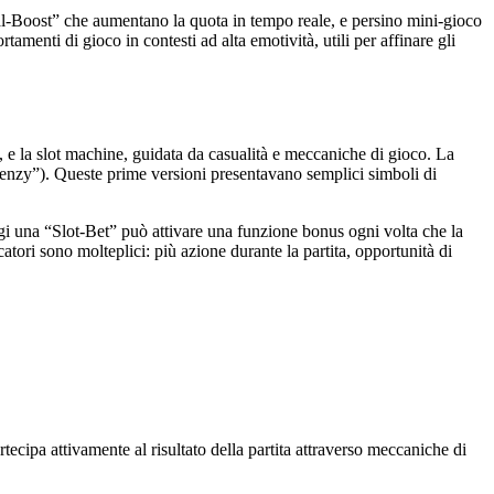
al‑Boost” che aumentano la quota in tempo reale, e persino mini‑gioco
menti di gioco in contesti ad alta emotività, utili per affinare gli
, e la slot machine, guidata da casualità e meccaniche di gioco. La
renzy”). Queste prime versioni presentavano semplici simboli di
ggi una “Slot‑Bet” può attivare una funzione bonus ogni volta che la
tori sono molteplici: più azione durante la partita, opportunità di
ecipa attivamente al risultato della partita attraverso meccaniche di