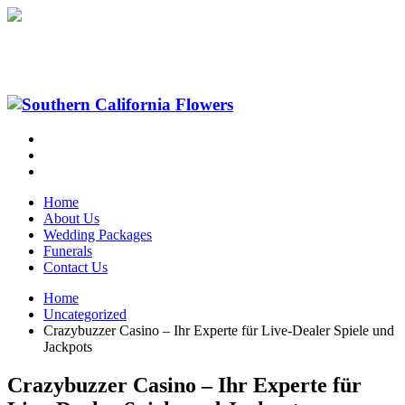
Home
About Us
Wedding Packages
Funerals
Contact Us
Home
Uncategorized
Crazybuzzer Casino – Ihr Experte für Live‑Dealer Spiele und
Jackpots
Crazybuzzer Casino – Ihr Experte für