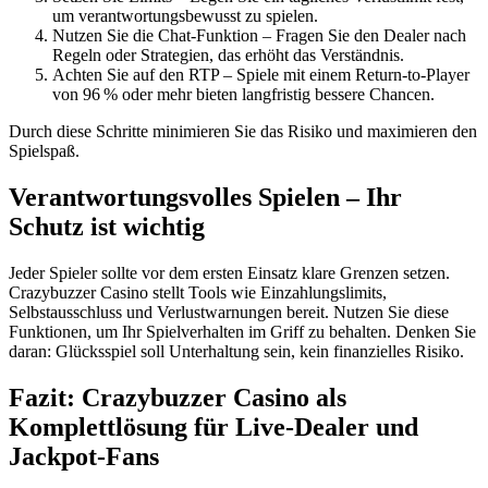
um verantwortungsbewusst zu spielen.
Nutzen Sie die Chat‑Funktion – Fragen Sie den Dealer nach
Regeln oder Strategien, das erhöht das Verständnis.
Achten Sie auf den RTP – Spiele mit einem Return‑to‑Player
von 96 % oder mehr bieten langfristig bessere Chancen.
Durch diese Schritte minimieren Sie das Risiko und maximieren den
Spielspaß.
Verantwortungsvolles Spielen – Ihr
Schutz ist wichtig
Jeder Spieler sollte vor dem ersten Einsatz klare Grenzen setzen.
Crazybuzzer Casino stellt Tools wie Einzahlungslimits,
Selbstausschluss und Verlustwarnungen bereit. Nutzen Sie diese
Funktionen, um Ihr Spielverhalten im Griff zu behalten. Denken Sie
daran: Glücksspiel soll Unterhaltung sein, kein finanzielles Risiko.
Fazit: Crazybuzzer Casino als
Komplettlösung für Live‑Dealer und
Jackpot‑Fans