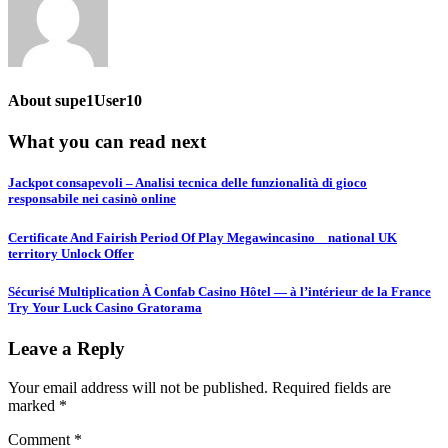
About
supe1User10
What you can read next
Jackpot consapevoli – Analisi tecnica delle funzionalità di gioco
responsabile nei casinò online
Certificate And Fairish Period Of Play Megawincasino _ national UK
territory Unlock Offer
Sécurisé Multiplication À Confab Casino Hôtel — à l’intérieur de la France
Try Your Luck Casino Gratorama
Leave a Reply
Your email address will not be published.
Required fields are
marked
*
Comment
*