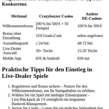
Konkurrenz
Andere
Merkmal
Crazybuzzer Casino
DE‑Casinos
200 % bis 500 € + 50
Willkommensbonus
100 % bis 300 €
Freispiel
Bonus ohne
10 € Gratis‑Cash
selten angeboten
Einzahlung
Auszahlungszeit
≤ 24 Std.
48‑72 Std.
Live‑Dealer
30+ Tische
15‑20 Tische
Auswahl
Mobile App
iOS & Android
iOS nur
Praktische Tipps für den Einstieg in
Live‑Dealer Spiele
Registrieren und Bonus sichern – Nutzen Sie den
Willkommensbonus, um Ihr Startguthaben zu erhöhen.
Wählen Sie ein Spiel mit niedriger Einsatzspanne –
Live‑Blackjack ab 1 € ermöglicht ein langsames
Bankroll‑Management.
Setzen Sie Limits – Legen Sie ein tägliches Verlustlimit fest,