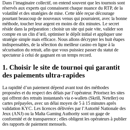
Dans l’imaginaire collectif, on entend souvent que les tournois sont
réservés aux experts qui connaissent chaque nuance du RTP, de la
volatilité et des stratégies de mise. Cette idée reçue décourage
pourtant beaucoup de nouveaux venus qui pourraient, avec la bonne
méthode, toucher leur argent en moins de dix minutes. Le secret
réside dans la préparation : choisir un site qui paie vite, valider son
compte en un clin d’œil, optimiser le dépôt initial et appliquer une
stratégie simple mais efficace. Nous allons décrypter les huit étapes
indispensables, de la sélection du meilleur casino en ligne à la
sécurisation du retrait, afin que vous puissiez passer du statut de
spectateur à celui de gagnant en un temps record.
1. Choisir le site de tournoi qui garantit
des paiements ultra‑rapides
La rapidité d’un paiement dépend avant tout des méthodes
proposées et du respect des délais par l’opérateur. Priorisez les sites
qui offrent des retraits instantanés via e‑wallets (Skrill, Neteller) ou
cartes prépayées, avec un délai moyen de 5 à 15 minutes après
validation KYC. Les licences délivrées par l’Autorité Nationale des
Jeux (ANJ) ou la Malta Gaming Authority sont un gage de
conformité et de transparence ; elles obligent les opérateurs à publier
des rapports de paiement mensuels.