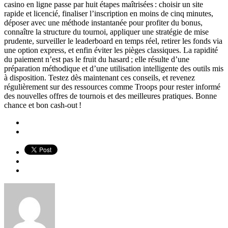
casino en ligne passe par huit étapes maîtrisées : choisir un site
rapide et licencié, finaliser l’inscription en moins de cinq minutes,
déposer avec une méthode instantanée pour profiter du bonus,
connaître la structure du tournoi, appliquer une stratégie de mise
prudente, surveiller le leaderboard en temps réel, retirer les fonds via
une option express, et enfin éviter les pièges classiques. La rapidité
du paiement n’est pas le fruit du hasard ; elle résulte d’une
préparation méthodique et d’une utilisation intelligente des outils mis
à disposition. Testez dès maintenant ces conseils, et revenez
régulièrement sur des ressources comme Troops pour rester informé
des nouvelles offres de tournois et des meilleures pratiques. Bonne
chance et bon cash‑out !