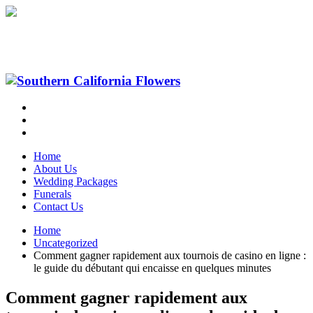
Home
About Us
Wedding Packages
Funerals
Contact Us
Home
Uncategorized
Comment gagner rapidement aux tournois de casino en ligne :
le guide du débutant qui encaisse en quelques minutes
Comment gagner rapidement aux