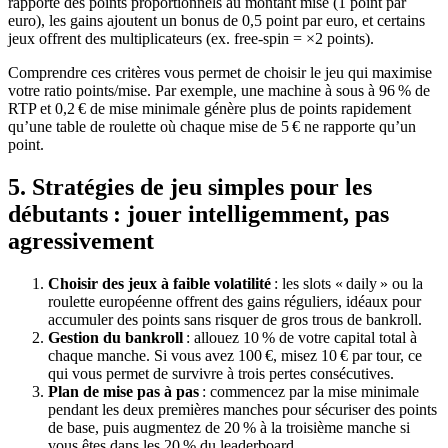
rapporte des points proportionnels au montant misé (1 point par
euro), les gains ajoutent un bonus de 0,5 point par euro, et certains
jeux offrent des multiplicateurs (ex. free‑spin = ×2 points).
Comprendre ces critères vous permet de choisir le jeu qui maximise
votre ratio points/mise. Par exemple, une machine à sous à 96 % de
RTP et 0,2 € de mise minimale génère plus de points rapidement
qu’une table de roulette où chaque mise de 5 € ne rapporte qu’un
point.
5. Stratégies de jeu simples pour les
débutants : jouer intelligemment, pas
agressivement
Choisir des jeux à faible volatilité
: les slots « daily » ou la
roulette européenne offrent des gains réguliers, idéaux pour
accumuler des points sans risquer de gros trous de bankroll.
Gestion du bankroll
: allouez 10 % de votre capital total à
chaque manche. Si vous avez 100 €, misez 10 € par tour, ce
qui vous permet de survivre à trois pertes consécutives.
Plan de mise pas à pas
: commencez par la mise minimale
pendant les deux premières manches pour sécuriser des points
de base, puis augmentez de 20 % à la troisième manche si
vous êtes dans les 20 % du leaderboard.