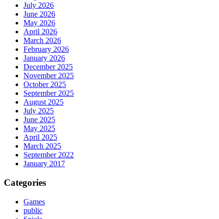
July 2026
June 2026
May 2026
April 2026
March 2026
February 2026
January 2026
December 2025
November 2025
October 2025
September 2025
August 2025
July 2025
June 2025
May 2025
April 2025
March 2025
September 2022
January 2017
Categories
Games
public