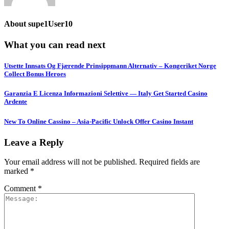
About
supe1User10
What you can read next
Utsette Innsats Og Fjærende Prinsippmann Alternativ – Kongeriket Norge
Collect Bonus Heroes
Garanzia E Licenza Informazioni Selettive — Italy Get Started Casino
Ardente
New To Online Cassino – Asia-Pacific Unlock Offer Casino Instant
Leave a Reply
Your email address will not be published.
Required fields are
marked
*
Comment
*