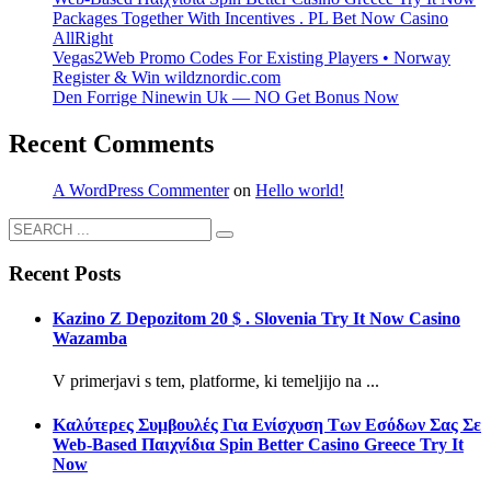
Packages Together With Incentives . PL Bet Now Casino
AllRight
Vegas2Web Promo Codes For Existing Players • Norway
Register & Win wildznordic.com
Den Forrige Ninewin Uk — NO Get Bonus Now
Recent Comments
A WordPress Commenter
on
Hello world!
Recent Posts
Kazino Z Depozitom 20 $ . Slovenia Try It Now Casino
Wazamba
V primerjavi s tem, platforme, ki temeljijo na ...
Καλύτερες Συμβουλές Για Ενίσχυση Των Εσόδων Σας Σε
Web-Based Παιχνίδια Spin Better Casino Greece Try It
Now